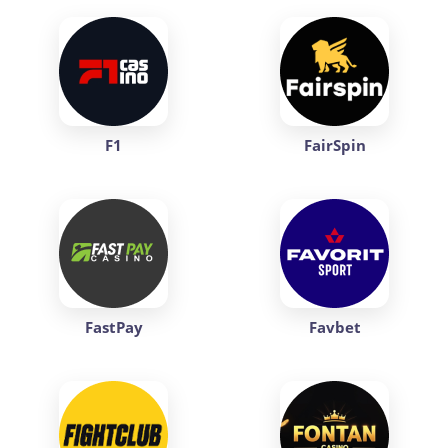
F1
FairSpin
FastPay
Favbet