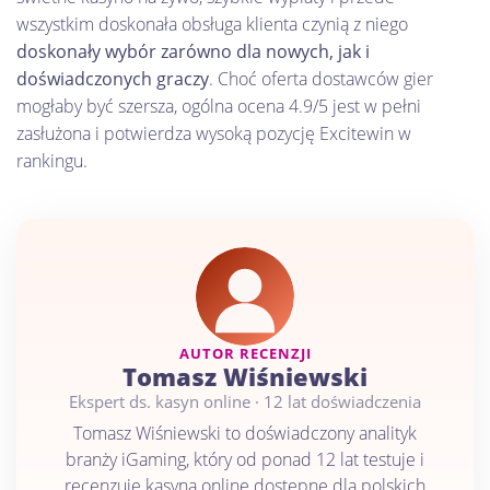
wszystkim doskonała obsługa klienta czynią z niego
doskonały wybór zarówno dla nowych, jak i
doświadczonych graczy
. Choć oferta dostawców gier
mogłaby być szersza, ogólna ocena 4.9/5 jest w pełni
zasłużona i potwierdza wysoką pozycję Excitewin w
rankingu.
AUTOR RECENZJI
Tomasz Wiśniewski
Ekspert ds. kasyn online · 12 lat doświadczenia
Tomasz Wiśniewski to doświadczony analityk
branży iGaming, który od ponad 12 lat testuje i
recenzuje kasyna online dostępne dla polskich