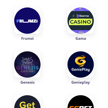
Frumzi
Gama
Genesis
Genieplay