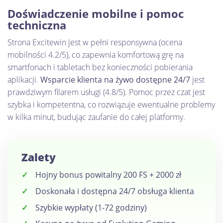
Doświadczenie mobilne i pomoc
techniczna
Strona Excitewin jest w pełni responsywna (ocena
mobilności 4.2/5), co zapewnia komfortową grę na
smartfonach i tabletach bez konieczności pobierania
aplikacji.
Wsparcie klienta na żywo dostępne 24/7
jest
prawdziwym filarem usługi (4.8/5). Pomoc przez czat jest
szybka i kompetentna, co rozwiązuje ewentualne problemy
w kilka minut, budując zaufanie do całej platformy.
Zalety
Hojny bonus powitalny 200 FS + 2000 zł
Doskonała i dostępna 24/7 obsługa klienta
Szybkie wypłaty (1-72 godziny)