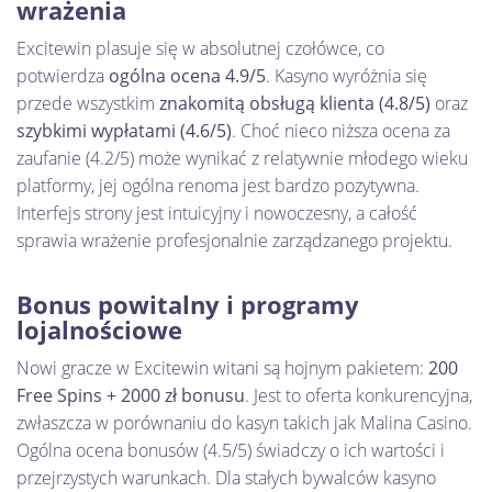
wrażenia
Excitewin plasuje się w absolutnej czołówce, co
potwierdza
ogólna ocena 4.9/5
. Kasyno wyróżnia się
przede wszystkim
znakomitą obsługą klienta (4.8/5)
oraz
szybkimi wypłatami (4.6/5)
. Choć nieco niższa ocena za
zaufanie (4.2/5) może wynikać z relatywnie młodego wieku
platformy, jej ogólna renoma jest bardzo pozytywna.
Interfejs strony jest intuicyjny i nowoczesny, a całość
sprawia wrażenie profesjonalnie zarządzanego projektu.
Bonus powitalny i programy
lojalnościowe
Nowi gracze w Excitewin witani są hojnym pakietem:
200
Free Spins + 2000 zł bonusu
. Jest to oferta konkurencyjna,
zwłaszcza w porównaniu do kasyn takich jak Malina Casino.
Ogólna ocena bonusów (4.5/5) świadczy o ich wartości i
przejrzystych warunkach. Dla stałych bywalców kasyno