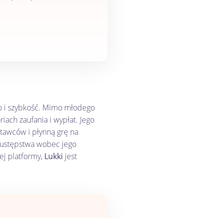
wo i szybkość. Mimo młodego
ach zaufania i wypłat. Jego
stawców i płynną grę na
e ustępstwa wobec jego
ej platformy,
Lukki
jest