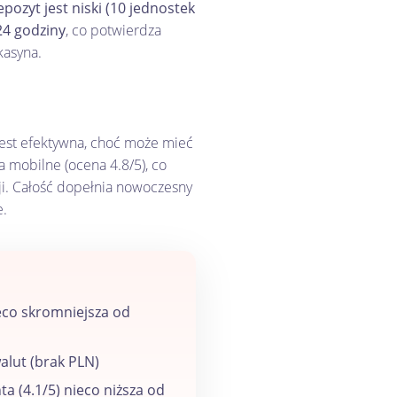
pozyt jest niski (10 jednostek
24 godziny
, co potwierdza
kasyna.
c jest efektywna, choć może mieć
 mobilne (ocena 4.8/5), co
ji. Całość dopełnia nowoczesny
e.
co skromniejsza od
alut (brak PLN)
ta (4.1/5) nieco niższa od