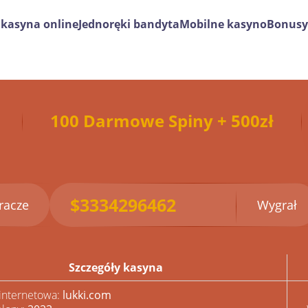
kasyna online
Jednoręki bandyta
Mobilne kasyno
Bonusy
100 Darmowe Spiny + 500zł
$3334296462
gracze
Wygrał
Szczegóły kasyna
 internetowa:
lukki.com