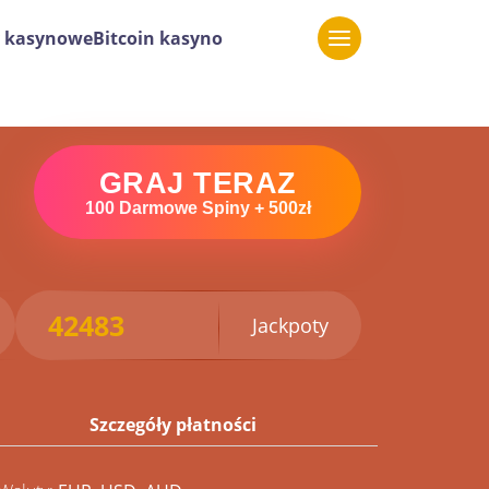
 kasynowe
Bitcoin kasyno
GRAJ TERAZ
100 Darmowe Spiny + 500zł
42483
Jackpoty
Szczegóły płatności