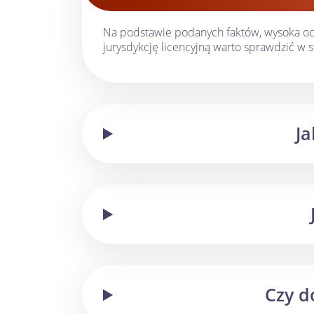
Na podstawie podanych faktów, wysoka ocen
jurysdykcję licencyjną warto sprawdzić w s
Ja
Czy d