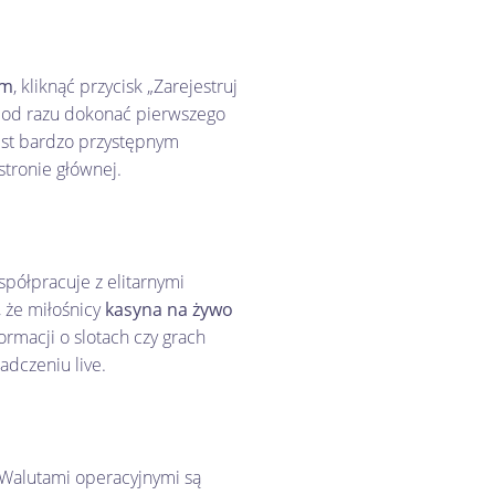
om
, kliknąć przycisk „Zarejestruj
z od razu dokonać pierwszego
jest bardzo przystępnym
stronie głównej.
współpracuje z elitarnymi
, że miłośnicy
kasyna na żywo
ormacji o slotach czy grach
adczeniu live.
 Walutami operacyjnymi są