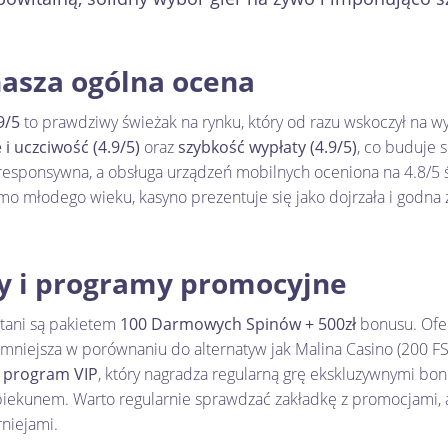
nasza ogólna ocena
9/5
to prawdziwy świeżak na rynku, który od razu wskoczył na w
 i uczciwość (4.9/5)
oraz
szybkość wypłaty (4.9/5)
, co buduje 
 responsywna, a obsługa urządzeń mobilnych oceniona na 4.8/5 
mo młodego wieku, kasyno prezentuje się jako dojrzała i godna 
y i programy promocyjne
tani są pakietem
100 Darmowych Spinów + 500zł
bonusu. Ofert
mniejsza w porównaniu do alternatyw jak Malina Casino (200 FS +
o
program VIP
, który nagradza regularną grę ekskluzywnymi bo
ekunem. Warto regularnie sprawdzać zakładkę z promocjami, 
rniejami.