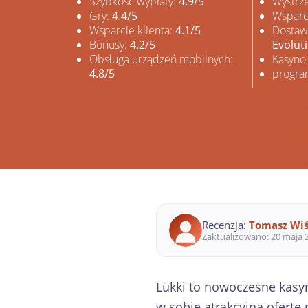
Szybkość wypłaty:
4.9/5
Wystrz
Gry:
4.4/5
Wsparc
Wsparcie klienta:
4.1/5
Dostaw
Bonusy:
4.2/5
Evolut
Obsługa urządzeń mobilnych:
Kasyno
4.8/5
progra
Recenzja:
Tomasz Wiś
Zaktualizowano: 20 maja 
Lukki to nowoczesne kasyn
w sobie atrakcyjną ofertę