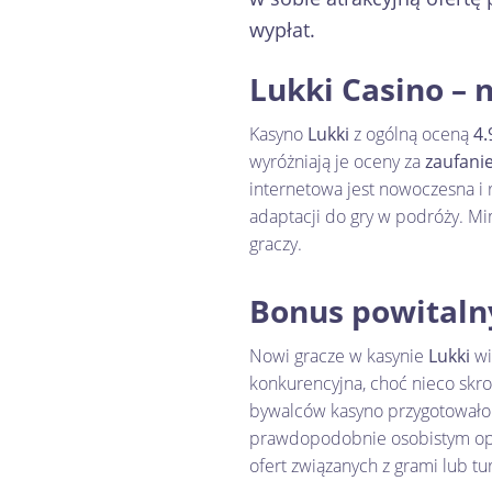
wypłat.
Lukki Casino – 
Kasyno
Lukki
z ogólną oceną
4.
wyróżniają je oceny za
zaufanie
internetowa jest nowoczesna i
adaptacji do gry w podróży. Mi
graczy.
Bonus powitaln
Nowi gracze w kasynie
Lukki
wi
konkurencyjna, choć nieco skro
bywalców kasyno przygotował
prawdopodobnie osobistym opi
ofert związanych z grami lub tu