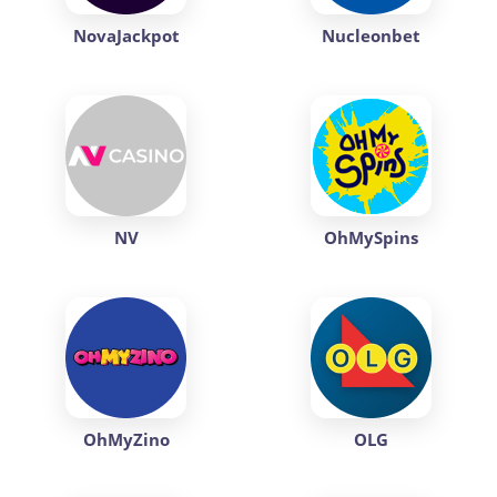
NovaJackpot
Nucleonbet
NV
OhMySpins
OhMyZino
OLG