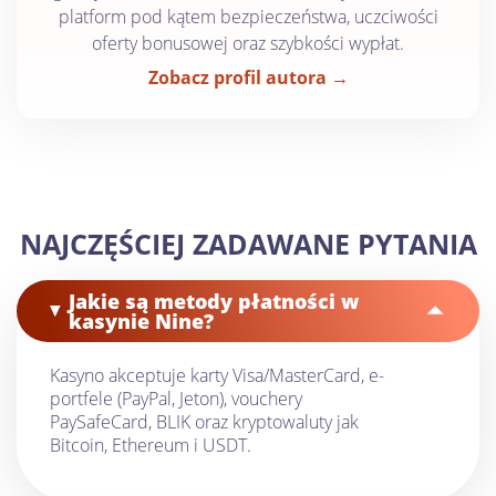
platform pod kątem bezpieczeństwa, uczciwości
oferty bonusowej oraz szybkości wypłat.
Zobacz profil autora →
NAJCZĘŚCIEJ ZADAWANE PYTANIA
Jakie są metody płatności w
kasynie Nine?
Kasyno akceptuje karty Visa/MasterCard, e-
portfele (PayPal, Jeton), vouchery
PaySafeCard, BLIK oraz kryptowaluty jak
Bitcoin, Ethereum i USDT.