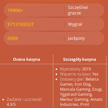
Szczęśliwi
19906+
gracze
$713165537
Wygrał
2959
Jackpoty
Ocena kasyna
Szczegóły kasyna
Wystrzelony:
2019
Wsparcie na żywo:
Yes
Dostawcy gier:
Belatra
Games, Iron Dog,
Mancala Gaming, Ezugi,
Yggdrasil Gaming,
Zaufanie i uczciwość:
Merkur Gaming, Amatic
4.3/5
Industries, Print