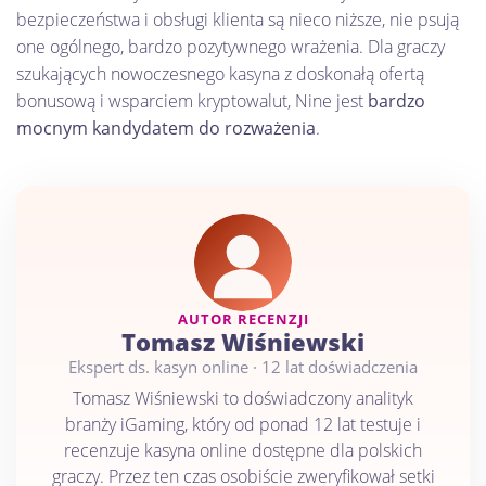
bezpieczeństwa i obsługi klienta są nieco niższe, nie psują
one ogólnego, bardzo pozytywnego wrażenia. Dla graczy
szukających nowoczesnego kasyna z doskonałą ofertą
bonusową i wsparciem kryptowalut, Nine jest
bardzo
mocnym kandydatem do rozważenia
.
AUTOR RECENZJI
Tomasz Wiśniewski
Ekspert ds. kasyn online · 12 lat doświadczenia
Tomasz Wiśniewski to doświadczony analityk
branży iGaming, który od ponad 12 lat testuje i
recenzuje kasyna online dostępne dla polskich
graczy. Przez ten czas osobiście zweryfikował setki