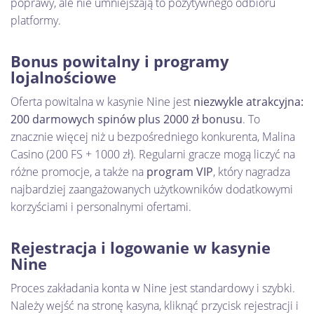
poprawy, ale nie umniejszają to pozytywnego odbioru
platformy.
Bonus powitalny i programy
lojalnościowe
Oferta powitalna w kasynie Nine jest
niezwykle atrakcyjna:
200 darmowych spinów plus 2000 zł bonusu
. To
znacznie więcej niż u bezpośredniego konkurenta, Malina
Casino (200 FS + 1000 zł). Regularni gracze mogą liczyć na
różne promocje, a także na
program VIP
, który nagradza
najbardziej zaangażowanych użytkowników dodatkowymi
korzyściami i personalnymi ofertami.
Rejestracja i logowanie w kasynie
Nine
Proces zakładania konta w Nine jest standardowy i szybki.
Należy wejść na stronę kasyna, kliknąć przycisk rejestracji i