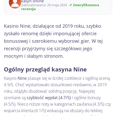
kasyn online
Zaktualizowano: 20 maja 2026 ·
✔ Zweryfikowana
recenzja
Kasino Nine, działające od 2019 roku, szybko
zyskało renomę dzięki imponującej ofercie
bonusowej i szerokiemu wyborowi gier. W tej
recenzji przyjrzymy się szczegółowo jego
mocnym i słabym stronom.
Ogólny przegląd kasyna Nine
Kasyno
Nine
plasuje się w ścisłej czołówce z ogólną oceną
4.9/5. Choć wystartowało stosunkowo niedawno, w 2019
roku, zdążyło zbudować solidną pozycję. Najwyżej
oceniane są
szybkość wypłat (4.7/5)
i ogólne bonusy
(4.5/5). Nieco niższe noty w kategoriach zaufania (4.3/5) czy
wsparcia klienta (4.1/5) wskazują na obszary do lekkiej