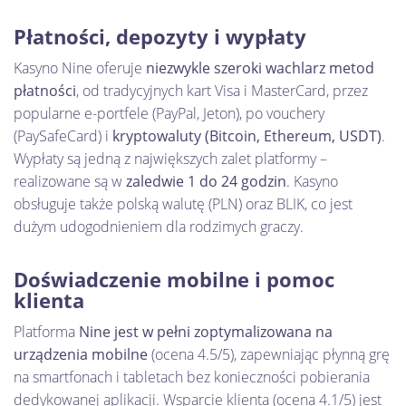
Płatności, depozyty i wypłaty
Kasyno Nine oferuje
niezwykle szeroki wachlarz metod
płatności
, od tradycyjnych kart Visa i MasterCard, przez
popularne e-portfele (PayPal, Jeton), po vouchery
(PaySafeCard) i
kryptowaluty (Bitcoin, Ethereum, USDT)
.
Wypłaty są jedną z największych zalet platformy –
realizowane są w
zaledwie 1 do 24 godzin
. Kasyno
obsługuje także polską walutę (PLN) oraz BLIK, co jest
dużym udogodnieniem dla rodzimych graczy.
Doświadczenie mobilne i pomoc
klienta
Platforma
Nine jest w pełni zoptymalizowana na
urządzenia mobilne
(ocena 4.5/5), zapewniając płynną grę
na smartfonach i tabletach bez konieczności pobierania
dedykowanej aplikacji. Wsparcie klienta (ocena 4.1/5) jest