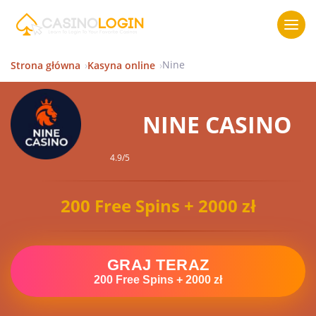
Nine
Strona główna
Kasyna online
NINE CASINO
4.9/5
200 Free Spins + 2000 zł
GRAJ TERAZ
200 Free Spins + 2000 zł