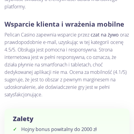
platformy.
Wsparcie klienta i wrażenia mobilne
Pelican Casino zapewnia wsparcie przez
czat na żywo
oraz
prawdopodobnie e-mail, uzyskując w tej kategorii ocenę
4.5/5. Obsługa jest pomocna i responsywna. Strona
internetowa jest w pełni responsywna, co oznacza, że
działa płynnie na smartfonach i tabletach, choć
dedykowanej aplikacji nie ma. Ocena za mobilność (4.1/5)
sugeruje, że jest to obszar z pewnym marginesem na
udoskonalenie, ale doświadczenie gry jest w pełni
satysfakcjonujące.
Zalety
Hojny bonus powitalny do 2000 zł