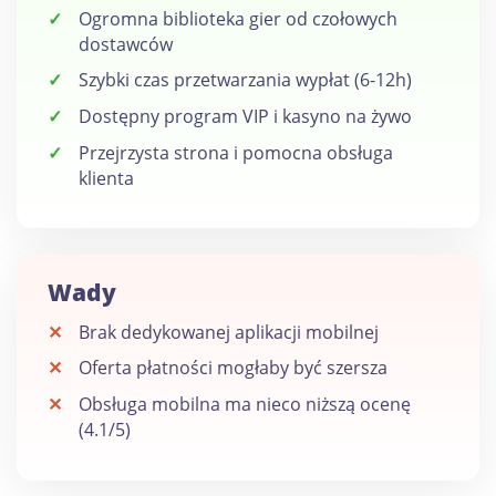
Ogromna biblioteka gier od czołowych
dostawców
Szybki czas przetwarzania wypłat (6-12h)
Dostępny program VIP i kasyno na żywo
Przejrzysta strona i pomocna obsługa
klienta
Wady
Brak dedykowanej aplikacji mobilnej
Oferta płatności mogłaby być szersza
Obsługa mobilna ma nieco niższą ocenę
(4.1/5)