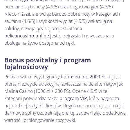
oceniane są bonusy (4.9/5) oraz bogactwo gier (4.8/5).
Nieco niższe, ale wciąż bardzo dobre noty w kategoriach
zaufania (4.6/5) i szybkości wypłat (4.5/5) wskazują na
solidny, rozwijający się projekt. Strona
pelicancasino.online
jest przejrzysta i nowoczesna, a
obsługa na żywo dostępna od ręki.
Bonus powitalny i program
lojalnościowy
Pelican wita nowych graczy
bonusem do 2000 zł
, co jest
ofertą niezwykle atrakcyjną, zwłaszcza na tle alternatyw jak
Malina Casino (1000 zł + 200 FS). Ocenę 4.9/5 w tej
kategorii potwierdza także
program VIP
, który nagradza
najbardziej stałych klientów. Regularne promocje, turnieje i
darmowe spiny uzupełniają ofertę, zapewniając dodatkową
wartość i prolongowanie rozgrywki.