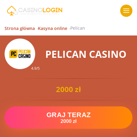
Pelican
Strona główna
Kasyna online
PELICAN CASINO
4.9/5
2000 zł
GRAJ TERAZ
2000 zł