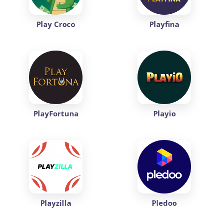
Play Croco
Playfina
PlayFortuna
Playio
Playzilla
Pledoo