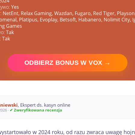
2024
żywo:
Yes
r:
NetEnt, Relax Gaming, Wazdan, Fugaro, Red Tiger, Playson,
omenal, Platipus, Evoplay, Betsoft, Habanero, Nolimit City, I
ing Games
wo:
Tak
:
Tak
ODBIERZ BONUS W VOX →
niewski
, Ekspert ds. kasyn online
2026 ·
✔ Zweryfikowana recenzja
wystartowało w 2024 roku, od razu zwraca uwagę hojn