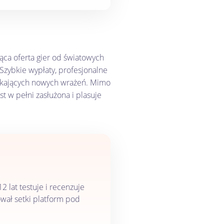
ąca oferta gier od światowych
 Szybkie wypłaty, profesjonalne
zukających nowych wrażeń. Mimo
st w pełni zasłużona i plasuje
 lat testuje i recenzuje
ował setki platform pod