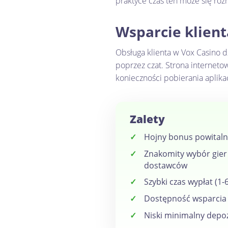
praktyce czas ten może się różn
Wsparcie klient
Obsługa klienta w Vox Casino 
poprzez czat. Strona interneto
konieczności pobierania aplika
Zalety
Hojny bonus powitalny
Znakomity wybór gie
dostawców
Szybki czas wypłat (1-
Dostępność wsparcia 
Niski minimalny depo