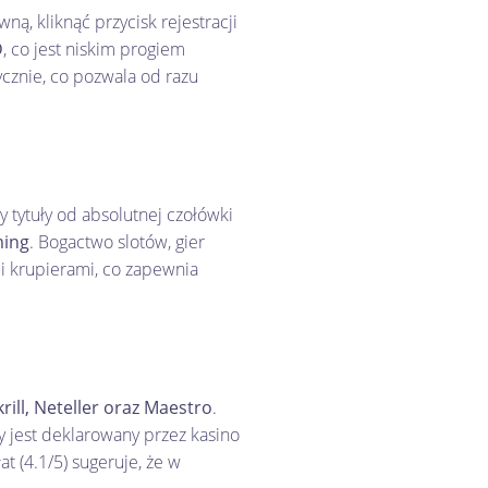
ną, kliknąć przycisk rejestracji
D
, co jest niskim progiem
ycznie, co pozwala od razu
y tytuły od absolutnej czołówki
ming
. Bogactwo slotów, gier
i krupierami, co zapewnia
rill, Neteller oraz Maestro
.
y jest deklarowany przez kasino
t (4.1/5) sugeruje, że w