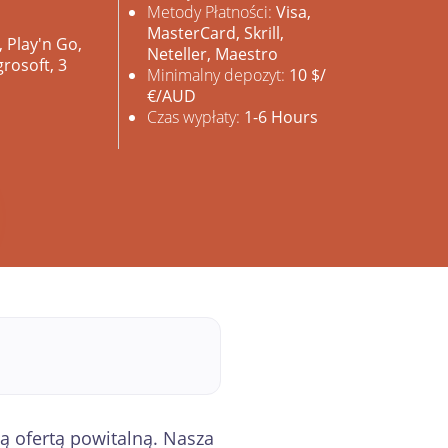
Metody Płatności:
Visa,
MasterCard, Skrill,
 Play'n Go,
Neteller, Maestro
grosoft, 3
Minimalny depozyt:
10 $/
€/AUD
Czas wypłaty:
1-6 Hours
ą ofertą powitalną. Nasza