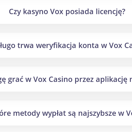
Czy kasyno Vox posiada licencję?
długo trwa weryfikacja konta w Vox C
ę grać w Vox Casino przez aplikację
óre metody wypłat są najszybsze w V