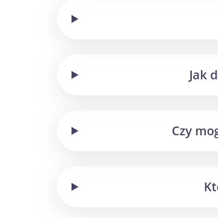
Jak 
Czy mog
Kt