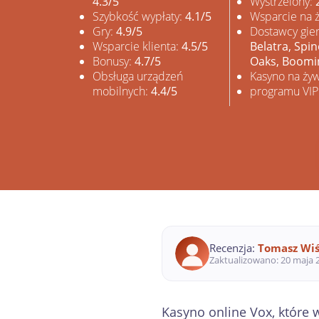
4.3/5
Wystrzelony:
Szybkość wypłaty:
4.1/5
Wsparcie na 
Gry:
4.9/5
Dostawcy gie
Wsparcie klienta:
4.5/5
Belatra, Spin
Bonusy:
4.7/5
Oaks, Boom
Obsługa urządzeń
Kasyno na ży
mobilnych:
4.4/5
programu VIP
Recenzja:
Tomasz Wiś
Zaktualizowano: 20 maja 
Kasyno online Vox, które 