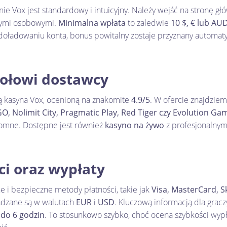
ie Vox jest standardowy i intuicyjny. Należy wejść na stronę głów
anymi osobowymi.
Minimalna wpłata
to zaledwie
10 $, € lub AU
 i doładowaniu konta, bonus powitalny zostaje przyznany automat
czołowi dostawcy
iłą kasyna Vox, ocenioną na znakomite
4.9/5
. W ofercie znajdziem
GO, Nolimit City, Pragmatic Play, Red Tiger czy Evolution Ga
romne. Dostępne jest również
kasyno na żywo
z profesjonalnym
ci oraz wypłaty
 i bezpieczne metody płatności, takie jak
Visa, MasterCard, Sk
adzane są w walutach
EUR i USD
. Kluczową informacją dla gracz
 do 6 godzin
. To stosunkowo szybko, choć ocena szybkości wypła