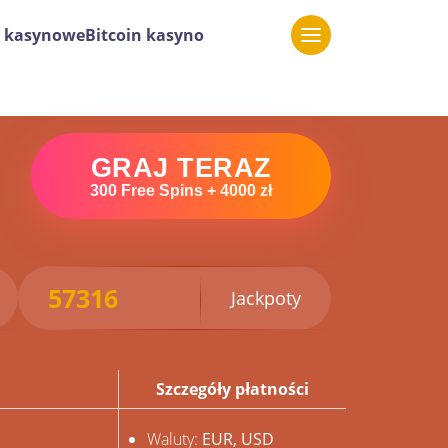
 kasynowe
Bitcoin kasyno
GRAJ TERAZ
300 Free Spins + 4000 zł
57316
Jackpoty
Szczegóły płatności
Waluty:
EUR, USD