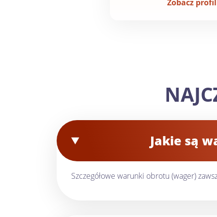
Zobacz profi
NAJC
Jakie są w
Szczegółowe warunki obrotu (wager) zawsz