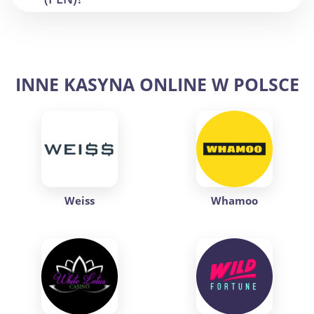
INNE KASYNA ONLINE W POLSCE
Weiss
Whamoo