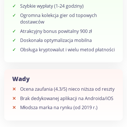
Szybkie wypłaty (1-24 godziny)
Ogromna kolekcja gier od topowych
dostawców
Atrakcyjny bonus powitalny 900 zł
Doskonała optymalizacja mobilna
Obsługa kryptowalut i wielu metod płatności
Wady
Ocena zaufania (4.3/5) nieco niższa od reszty
Brak dedykowanej aplikacji na Androida/iOS
Młodsza marka na rynku (od 2019 r.)