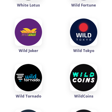
White Lotus
Wild Fortune
Wild Joker
Wild Tokyo
Wild Tornado
WildCoins