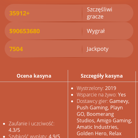
Szczęśliwi
35912+
gracze
$90653680
Wygrał
7504
Jackpoty
Ocena kasyna
Szczegóły kasyna
Wystrzelony:
2019
Wsparcie na żywo:
Yes
Dostawcy gier:
Gamevy,
Push Gaming, Playn
GO, Boomerang
Studios, Amigo Gaming,
Zaufanie i uczciwość:
Amatic Industries,
4.3/5
Golden Hero, Relax
Szybkość wypłaty:
4.9/5