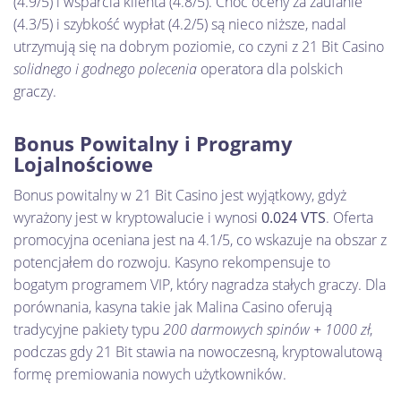
(4.9/5) i wsparcia klienta (4.8/5). Choć oceny za zaufanie
(4.3/5) i szybkość wypłat (4.2/5) są nieco niższe, nadal
utrzymują się na dobrym poziomie, co czyni z 21 Bit Casino
solidnego i godnego polecenia
operatora dla polskich
graczy.
Bonus Powitalny i Programy
Lojalnościowe
Bonus powitalny w 21 Bit Casino jest wyjątkowy, gdyż
wyrażony jest w kryptowalucie i wynosi
0.024 VTS
. Oferta
promocyjna oceniana jest na 4.1/5, co wskazuje na obszar z
potencjałem do rozwoju. Kasyno rekompensuje to
bogatym programem VIP, który nagradza stałych graczy. Dla
porównania, kasyna takie jak Malina Casino oferują
tradycyjne pakiety typu
200 darmowych spinów + 1000 zł
,
podczas gdy 21 Bit stawia na nowoczesną, kryptowalutową
formę premiowania nowych użytkowników.