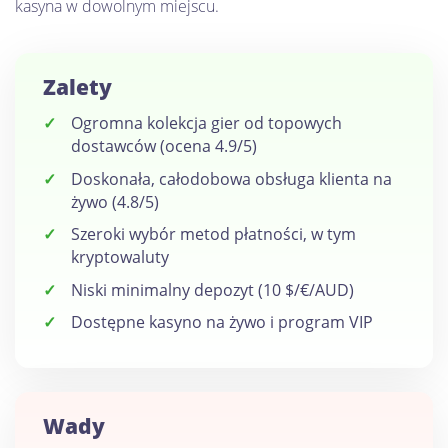
kasyna w dowolnym miejscu.
Zalety
Ogromna kolekcja gier od topowych
dostawców (ocena 4.9/5)
Doskonała, całodobowa obsługa klienta na
żywo (4.8/5)
Szeroki wybór metod płatności, w tym
kryptowaluty
Niski minimalny depozyt (10 $/€/AUD)
Dostępne kasyno na żywo i program VIP
Wady