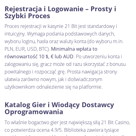
Rejestracja i Logowanie – Prosty i
Szybki Proces
Proces rejestracji w kasynie 21 Bit jest standardowy i
intuicyjny. Wymaga podania podstawowych danych,
wyboru loginu, hasła oraz waluty konta (do wyboru m.in.
PLN, EUR, USD, BTC).
Minimalna wpłata to
równowartość 10 $, € lub AUD
. Po utworzeniu konta i
zalogowaniu się, gracz może od razu skorzystać z bonusu
powitalnego i rozpocząć grę. Prosta nawigacja strony
ułatwia zarówno nowym, jak i doświadczonym
użytkownikom odnalezienie się na platformie.
Katalog Gier i Wiodący Dostawcy
Oprogramowania
To właśnie bogactwo gier jest największą siłą 21 Bit Casino,
co potwierdza ocena 4.9/5. Biblioteka zawiera tysiące