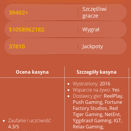
Szczęśliwi
39402+
gracze
$1058962182
Wygrał
37810
Jackpoty
Ocena kasyna
Szczegóły kasyna
Wystrzelony:
2016
Wsparcie na żywo:
Yes
Dostawcy gier:
ReelPlay,
Push Gaming, Fortune
Factory Studios, Red
Tiger Gaming, NetEnt,
Zaufanie i uczciwość:
Yggdrasil Gaming, IGT,
4.3/5
Relax Gaming,