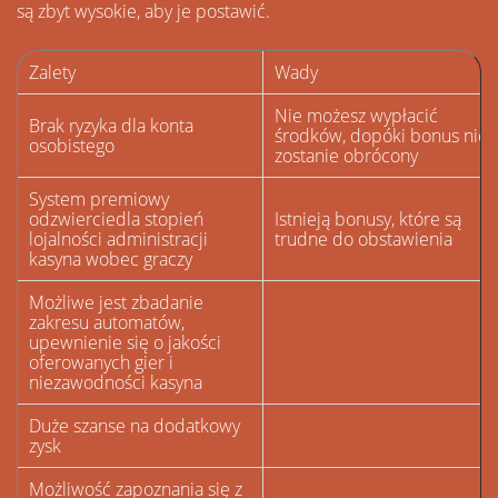
są zbyt wysokie, aby je postawić.
Zalety
Wady
Nie możesz wypłacić
Brak ryzyka dla konta
środków, dopóki bonus nie
osobistego
zostanie obrócony
System premiowy
odzwierciedla stopień
Istnieją bonusy, które są
lojalności administracji
trudne do obstawienia
kasyna wobec graczy
Możliwe jest zbadanie
zakresu automatów,
upewnienie się o jakości
oferowanych gier i
niezawodności kasyna
Duże szanse na dodatkowy
zysk
Możliwość zapoznania się z