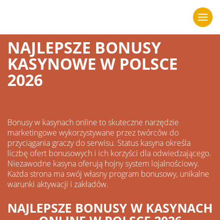
NAJLEPSZE BONUSY
KASYNOWE W POLSCE
2026
Bonusy w kasynach online to skuteczne narzędzie
marketingowe wykorzystywane przez twórców do
przyciągania graczy do serwisu. Status kasyna określa
liczbę ofert bonusowych i ich korzyści dla odwiedzającego.
Niezawodne kasyna oferują hojny system lojalnościowy.
Każda strona ma swój własny program bonusowy, unikalne
warunki aktywacji i zakładów.
NAJLEPSZE BONUSY W KASYNACH