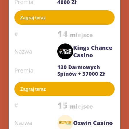
Premia
4000 Zł
Zagraj teraz
14
#
miejsce
Kings Chance
Nazwa
Casino
120 Darmowych
Premia
Spinów + 37000 Zł
Zagraj teraz
15
#
miejsce
Nazwa
Ozwin Casino