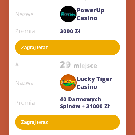
PowerUp
Nazwa
Casino
Premia
3000 Zł
Zagraj teraz
29
#
miejsce
Lucky Tiger
Nazwa
Casino
40 Darmowych
Premia
Spinów + 31000 Zł
Zagraj teraz