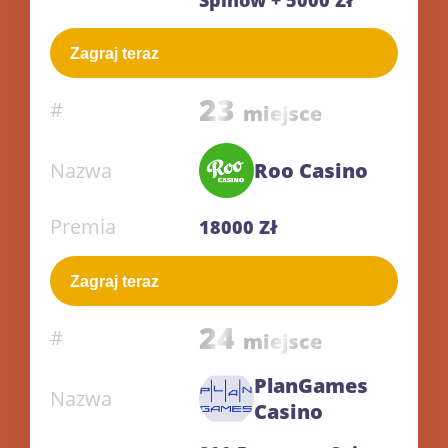
Spinów + 5000 Zł
Zagraj teraz
23
#
miejsce
Nazwa
Roo Casino
Premia
18000 Zł
Zagraj teraz
24
#
miejsce
PlanGames
Nazwa
Casino