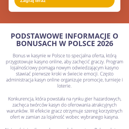
Zagraj teraz
PODSTAWOWE INFORMACJE O
BONUSACH W POLSCE 2026
Bonus w kasynie w Polsce to specjalna oferta, którą
przygotowuje kasyno online, aby zachęcić graczy. Program
lojalnościowy pomaga nowym odwiedzającym kasyno
stawiać pierwsze kroki w świecie emocji. Często
administracja kasyn online organizuje promocje, turnieje i
loterie.
Konkurencja, która powstała na rynku gier hazardowych,
zachęca twórców kasyn do oferowania atrakcyjnych
warunków. W efekcie gracz otrzymuje szereg korzystnych
ofert w zamian za lojalność wobec wybranego kasyna.