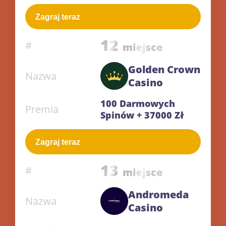
Zagraj teraz
12
#
miejsce
Golden Crown
Nazwa
Casino
100 Darmowych
Premia
Spinów + 37000 Zł
Zagraj teraz
13
#
miejsce
Andromeda
Nazwa
Casino