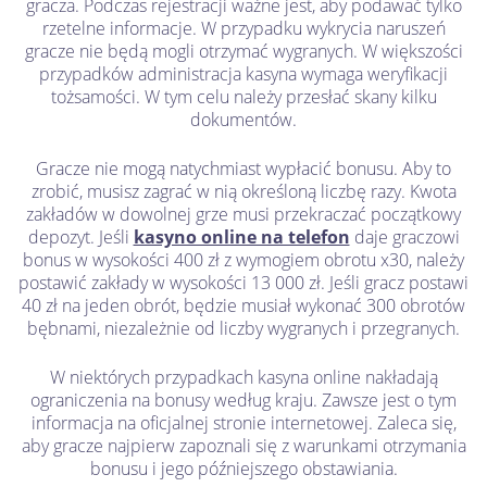
gracza. Podczas rejestracji ważne jest, aby podawać tylko
rzetelne informacje. W przypadku wykrycia naruszeń
gracze nie będą mogli otrzymać wygranych. W większości
przypadków administracja kasyna wymaga weryfikacji
tożsamości. W tym celu należy przesłać skany kilku
dokumentów.
Gracze nie mogą natychmiast wypłacić bonusu. Aby to
zrobić, musisz zagrać w nią określoną liczbę razy. Kwota
zakładów w dowolnej grze musi przekraczać początkowy
depozyt. Jeśli
kasyno online na telefon
daje graczowi
bonus w wysokości 400 zł z wymogiem obrotu x30, należy
postawić zakłady w wysokości 13 000 zł. Jeśli gracz postawi
40 zł na jeden obrót, będzie musiał wykonać 300 obrotów
bębnami, niezależnie od liczby wygranych i przegranych.
W niektórych przypadkach kasyna online nakładają
ograniczenia na bonusy według kraju. Zawsze jest o tym
informacja na oficjalnej stronie internetowej. Zaleca się,
aby gracze najpierw zapoznali się z warunkami otrzymania
bonusu i jego późniejszego obstawiania.