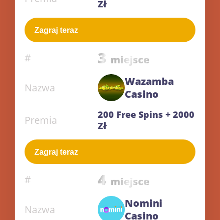
Zł
Zagraj teraz
3
#
miejsce
Wazamba
Nazwa
Casino
200 Free Spins + 2000
Premia
Zł
Zagraj teraz
4
#
miejsce
Nomini
Nazwa
Casino