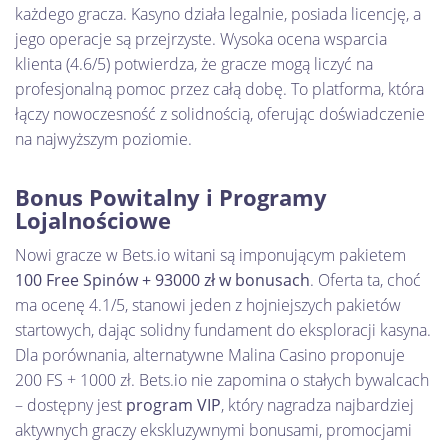
każdego gracza. Kasyno działa legalnie, posiada licencję, a
jego operacje są przejrzyste. Wysoka ocena wsparcia
klienta (4.6/5) potwierdza, że gracze mogą liczyć na
profesjonalną pomoc przez całą dobę. To platforma, która
łączy nowoczesność z solidnością, oferując doświadczenie
na najwyższym poziomie.
Bonus Powitalny i Programy
Lojalnościowe
Nowi gracze w Bets.io witani są imponującym pakietem
100 Free Spinów + 93000 zł w bonusach
. Oferta ta, choć
ma ocenę 4.1/5, stanowi jeden z hojniejszych pakietów
startowych, dając solidny fundament do eksploracji kasyna.
Dla porównania, alternatywne Malina Casino proponuje
200 FS + 1000 zł. Bets.io nie zapomina o stałych bywalcach
– dostępny jest
program VIP
, który nagradza najbardziej
aktywnych graczy ekskluzywnymi bonusami, promocjami