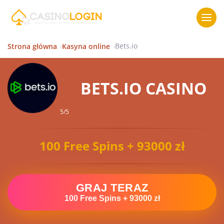
Bets.io
Strona główna
Kasyna online
BETS.IO CASINO
5/5
100 Free Spins + 93000 zł
GRAJ TERAZ
100 Free Spins + 93000 zł