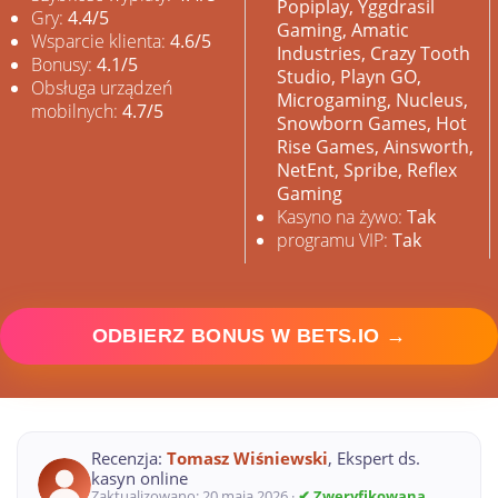
Popiplay, Yggdrasil
Gry:
4.4/5
Gaming, Amatic
Wsparcie klienta:
4.6/5
Industries, Crazy Tooth
Bonusy:
4.1/5
Studio, Playn GO,
Obsługa urządzeń
Microgaming, Nucleus,
mobilnych:
4.7/5
Snowborn Games, Hot
Rise Games, Ainsworth,
NetEnt, Spribe, Reflex
Gaming
Kasyno na żywo:
Tak
programu VIP:
Tak
ODBIERZ BONUS W BETS.IO →
Recenzja:
Tomasz Wiśniewski
, Ekspert ds.
kasyn online
Zaktualizowano: 20 maja 2026 ·
✔ Zweryfikowana