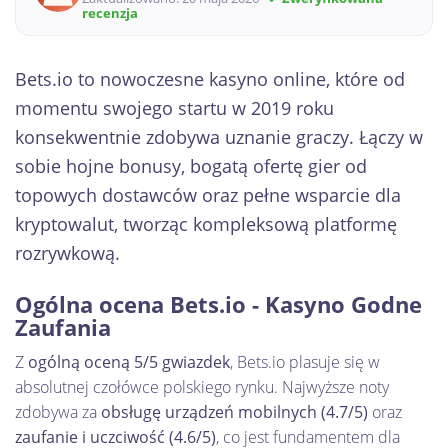
recenzja
Bets.io to nowoczesne kasyno online, które od
momentu swojego startu w 2019 roku
konsekwentnie zdobywa uznanie graczy. Łączy w
sobie hojne bonusy, bogatą ofertę gier od
topowych dostawców oraz pełne wsparcie dla
kryptowalut, tworząc kompleksową platformę
rozrywkową.
Ogólna ocena Bets.io - Kasyno Godne
Zaufania
Z
ogólną oceną 5/5 gwiazdek
, Bets.io plasuje się w
absolutnej czołówce polskiego rynku. Najwyższe noty
zdobywa za
obsługę urządzeń mobilnych (4.7/5)
oraz
zaufanie i uczciwość (4.6/5)
, co jest fundamentem dla