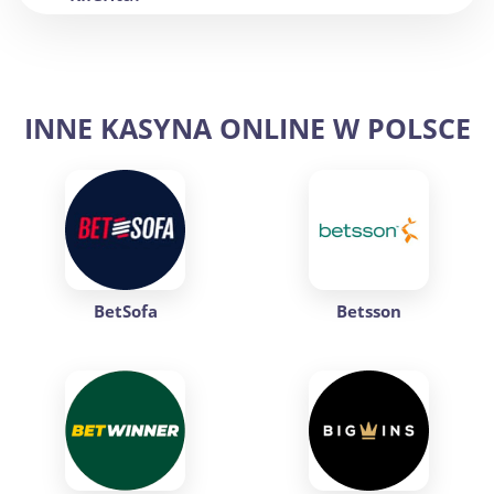
INNE KASYNA ONLINE W POLSCE
BetSofa
Betsson