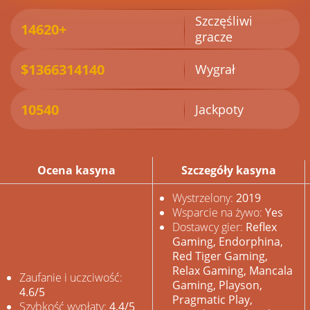
Szczęśliwi
14620+
gracze
$1366314140
Wygrał
10540
Jackpoty
Ocena kasyna
Szczegóły kasyna
Wystrzelony:
2019
Wsparcie na żywo:
Yes
Dostawcy gier:
Reflex
Gaming, Endorphina,
Red Tiger Gaming,
Relax Gaming, Mancala
Zaufanie i uczciwość:
Gaming, Playson,
4.6/5
Pragmatic Play,
Szybkość wypłaty:
4.4/5