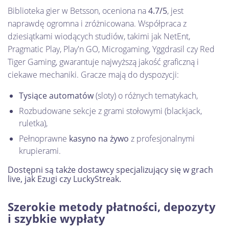
Biblioteka gier w Betsson, oceniona na
4.7/5
, jest
naprawdę ogromna i zróżnicowana. Współpraca z
dziesiątkami wiodących studiów, takimi jak NetEnt,
Pragmatic Play, Play'n GO, Microgaming, Yggdrasil czy Red
Tiger Gaming, gwarantuje najwyższą jakość graficzną i
ciekawe mechaniki. Gracze mają do dyspozycji:
Tysiące automatów
(sloty) o różnych tematykach,
Rozbudowane sekcje z grami stołowymi (blackjack,
ruletka),
Pełnoprawne
kasyno na żywo
z profesjonalnymi
krupierami.
Dostępni są także dostawcy specjalizujący się w grach
live, jak Ezugi czy LuckyStreak.
Szerokie metody płatności, depozyty
i szybkie wypłaty