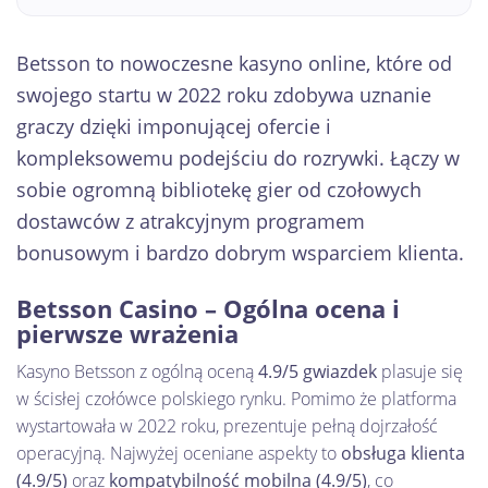
Betsson to nowoczesne kasyno online, które od
swojego startu w 2022 roku zdobywa uznanie
graczy dzięki imponującej ofercie i
kompleksowemu podejściu do rozrywki. Łączy w
sobie ogromną bibliotekę gier od czołowych
dostawców z atrakcyjnym programem
bonusowym i bardzo dobrym wsparciem klienta.
Betsson Casino – Ogólna ocena i
pierwsze wrażenia
Kasyno Betsson z ogólną oceną
4.9/5 gwiazdek
plasuje się
w ścisłej czołówce polskiego rynku. Pomimo że platforma
wystartowała w 2022 roku, prezentuje pełną dojrzałość
operacyjną. Najwyżej oceniane aspekty to
obsługa klienta
(4.9/5)
oraz
kompatybilność mobilna (4.9/5)
, co