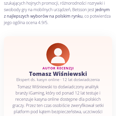
szukających hojnych promocji, różnorodności rozrywki i
swobody gry na mobilnych urządzeń, Betsson jest
jednym
z najlepszych wyborów na polskim rynku
, co potwierdza
jego ogólna ocena 4.9/5.
AUTOR RECENZJI
Tomasz Wiśniewski
Ekspert ds. kasyn online · 12 lat doświadczenia
Tomasz Wiśniewski to doświadczony analityk
branży iGaming, który od ponad 12 lat testuje i
recenzuje kasyna online dostępne dla polskich
graczy. Przez ten czas osobiście zweryfikował setki
platform pod kątem bezpieczeństwa, uczciwości