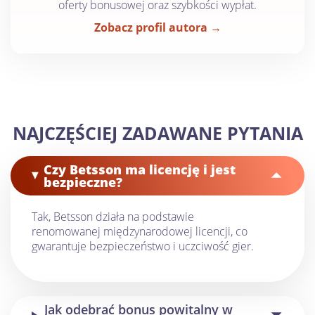
oferty bonusowej oraz szybkości wypłat.
Zobacz profil autora →
NAJCZĘŚCIEJ ZADAWANE PYTANIA
Czy Betsson ma licencję i jest
bezpieczne?
Tak, Betsson działa na podstawie
renomowanej międzynarodowej licencji, co
gwarantuje bezpieczeństwo i uczciwość gier.
Jak odebrać bonus powitalny w