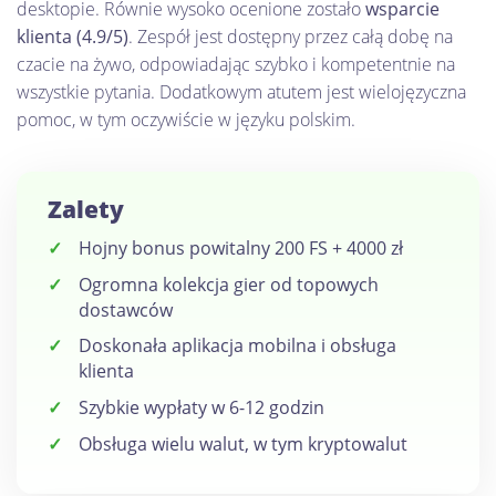
desktopie. Równie wysoko ocenione zostało
wsparcie
klienta (4.9/5)
. Zespół jest dostępny przez całą dobę na
czacie na żywo, odpowiadając szybko i kompetentnie na
wszystkie pytania. Dodatkowym atutem jest wielojęzyczna
pomoc, w tym oczywiście w języku polskim.
Zalety
Hojny bonus powitalny 200 FS + 4000 zł
Ogromna kolekcja gier od topowych
dostawców
Doskonała aplikacja mobilna i obsługa
klienta
Szybkie wypłaty w 6-12 godzin
Obsługa wielu walut, w tym kryptowalut