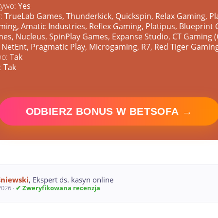
żywo:
Yes
r:
TrueLab Games, Thunderkick, Quickspin, Relax Gaming, Pl
ming, Amatic Industries, Reflex Gaming, Platipus, Blueprint
es, Nucleus, SpinPlay Games, Expanse Studio, CT Gaming (
 NetEnt, Pragmatic Play, Microgaming, R7, Red Tiger Gamin
wo:
Tak
:
Tak
ODBIERZ BONUS W BETSOFA →
niewski
, Ekspert ds. kasyn online
2026 ·
✔ Zweryfikowana recenzja