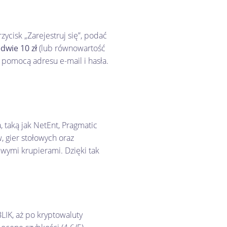
zycisk „Zarejestruj się”, podać
dwie 10 zł
(lub równowartość
 pomocą adresu e-mail i hasła.
 taką jak NetEnt, Pragmatic
, gier stołowych oraz
wymi krupierami. Dzięki tak
LIK, aż po kryptowaluty