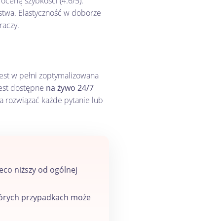
 ocenę szybkości (4.6/5).
stwa. Elastyczność w doborze
raczy.
jest w pełni zoptymalizowana
 jest dostępne
na żywo 24/7
a rozwiązać każde pytanie lub
eco niższy od ogólnej
tórych przypadkach może