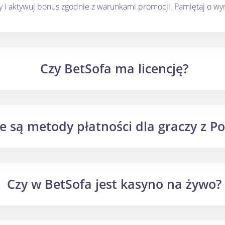
ty i aktywuj bonus zgodnie z warunkami promocji. Pamiętaj o w
Czy BetSofa ma licencję?
ie są metody płatności dla graczy z Po
Czy w BetSofa jest kasyno na żywo?