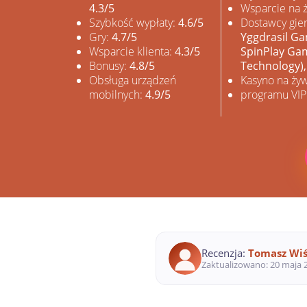
4.3/5
Wsparcie na 
Szybkość wypłaty:
4.6/5
Dostawcy gie
Gry:
4.7/5
Yggdrasil Ga
Wsparcie klienta:
4.3/5
SpinPlay Gam
Bonusy:
4.8/5
Technology),
Obsługa urządzeń
Kasyno na ży
mobilnych:
4.9/5
programu VIP
Recenzja:
Tomasz Wiś
Zaktualizowano: 20 maja 