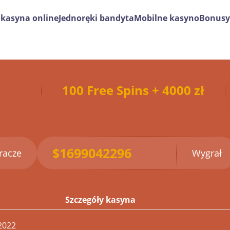
kasyna online
Jednoręki bandyta
Mobilne kasyno
Bonusy
100 Free Spins + 4000 zł
$1699042296
gracze
Wygrał
Szczegóły kasyna
2022