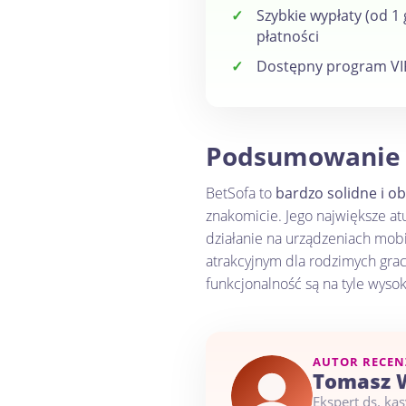
Szybkie wypłaty (od 1 
płatności
Dostępny program VIP
Podsumowanie
BetSofa to
bardzo solidne i o
znakomicie. Jego największe a
działanie na urządzeniach mobil
atrakcyjnym dla rodzimych grac
funkcjonalność są na tyle wyso
AUTOR RECEN
Tomasz 
Ekspert ds. kas