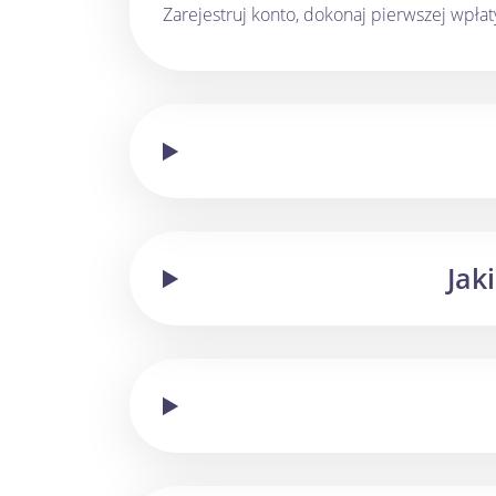
Zarejestruj konto, dokonaj pierwszej wpła
Jak