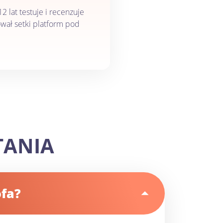
 lat testuje i recenzuje
ował setki platform pod
TANIA
ofa?