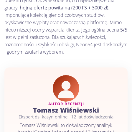
polskim rynku. Łączy w sobie to, co najważniejsze dla
graczy:
hojną ofertę powitalną (200 FS + 3000 zł)
,
imponującą kolekcję gier od czołowych studiów,
błyskawiczne wypłaty oraz nowoczesną platformę. Mimo
nieco niższej oceny wsparcia klienta, jego ogólna ocena
5/5
jest w pełni zasłużona. Dla szukających świeżości,
różnorodności i szybkości obsługi, Neon54 jest doskonałym
i godnym zaufania wyborem.
AUTOR RECENZJI
Tomasz Wiśniewski
Ekspert ds. kasyn online · 12 lat doświadczenia
Tomasz Wiśniewski to doświadczony analityk