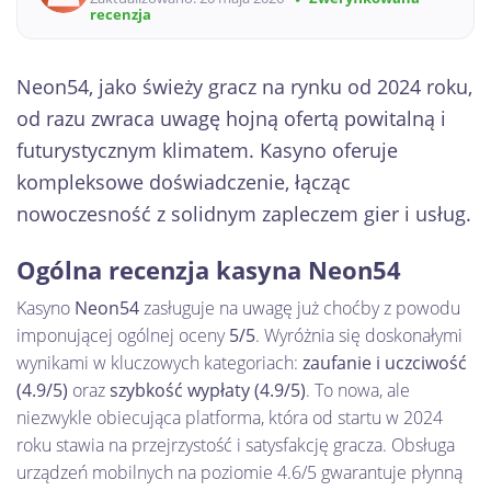
recenzja
Neon54, jako świeży gracz na rynku od 2024 roku,
od razu zwraca uwagę hojną ofertą powitalną i
futurystycznym klimatem. Kasyno oferuje
kompleksowe doświadczenie, łącząc
nowoczesność z solidnym zapleczem gier i usług.
Ogólna recenzja kasyna Neon54
Kasyno
Neon54
zasługuje na uwagę już choćby z powodu
imponującej ogólnej oceny
5/5
. Wyróżnia się doskonałymi
wynikami w kluczowych kategoriach:
zaufanie i uczciwość
(4.9/5)
oraz
szybkość wypłaty (4.9/5)
. To nowa, ale
niezwykle obiecująca platforma, która od startu w 2024
roku stawia na przejrzystość i satysfakcję gracza. Obsługa
urządzeń mobilnych na poziomie 4.6/5 gwarantuje płynną