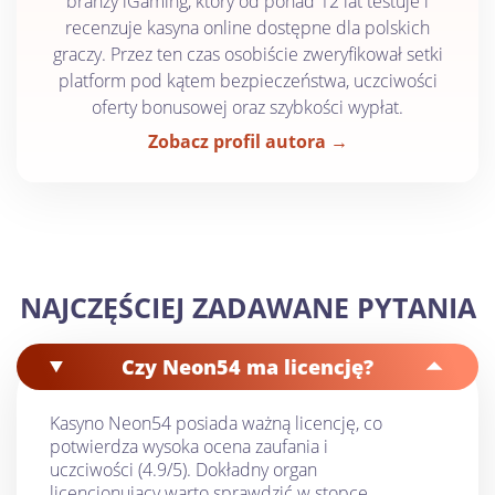
branży iGaming, który od ponad 12 lat testuje i
recenzuje kasyna online dostępne dla polskich
graczy. Przez ten czas osobiście zweryfikował setki
platform pod kątem bezpieczeństwa, uczciwości
oferty bonusowej oraz szybkości wypłat.
Zobacz profil autora →
NAJCZĘŚCIEJ ZADAWANE PYTANIA
Czy Neon54 ma licencję?
Kasyno Neon54 posiada ważną licencję, co
potwierdza wysoka ocena zaufania i
uczciwości (4.9/5). Dokładny organ
licencjonujący warto sprawdzić w stopce