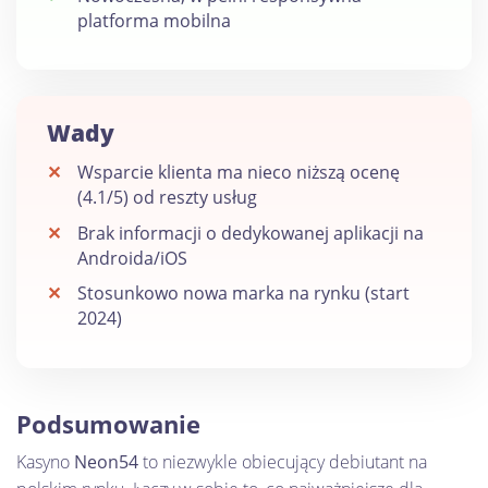
platforma mobilna
Wady
Wsparcie klienta ma nieco niższą ocenę
(4.1/5) od reszty usług
Brak informacji o dedykowanej aplikacji na
Androida/iOS
Stosunkowo nowa marka na rynku (start
2024)
Podsumowanie
Kasyno
Neon54
to niezwykle obiecujący debiutant na