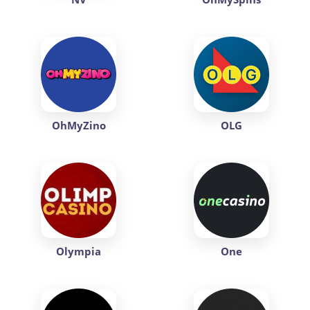
OhMyZino
OLG
Olympia
One