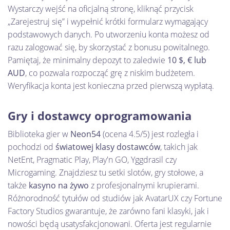
Wystarczy wejść na oficjalną stronę, kliknąć przycisk
„Zarejestruj się” i wypełnić krótki formularz wymagający
podstawowych danych. Po utworzeniu konta możesz od
razu zalogować się, by skorzystać z bonusu powitalnego.
Pamiętaj, że minimalny depozyt to zaledwie
10 $, € lub
AUD
, co pozwala rozpocząć grę z niskim budżetem.
Weryfikacja konta jest konieczna przed pierwszą wypłatą.
Gry i dostawcy oprogramowania
Biblioteka gier w
Neon54
(ocena 4.5/5) jest rozległa i
pochodzi od
światowej klasy dostawców
, takich jak
NetEnt, Pragmatic Play, Play'n GO, Yggdrasil czy
Microgaming. Znajdziesz tu setki slotów, gry stołowe, a
także
kasyno na żywo
z profesjonalnymi krupierami.
Różnorodność tytułów od studiów jak AvatarUX czy Fortune
Factory Studios gwarantuje, że zarówno fani klasyki, jak i
nowości będą usatysfakcjonowani. Oferta jest regularnie