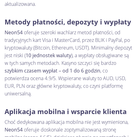
aktualizowana.
Metody płatności, depozyty i wypłaty
Neon54
oferuje szeroki wachlarz metod płatności, od
tradycyjnych kart Visa i MasterCard, przez BLIK i PayPal, po
kryptowaluty (Bitcoin, Ethereum, USDT). Minimalny depozyt
jest niski (
10 jednostek waluty
), a wypłaty obsługiwane są
w tych samych metodach. Kasyno szczyci się bardzo
szybkim czasem wypłat – od 1 do 6 godzin
, co
potwierdza ocena 4.9/5. Wspierane waluty to AUD, USD,
EUR, PLN oraz główne kryptowaluty, co czyni platformę
uniwersalną.
Aplikacja mobilna i wsparcie klienta
Choć dedykowana aplikacja mobilna nie jest wymieniona,
Neon54
oferuje doskonale zoptymalizowaną stronę