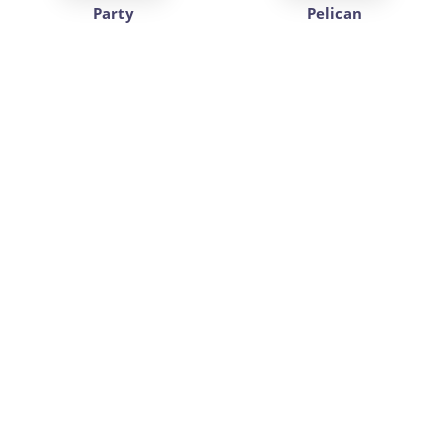
Party
Pelican
Strona główna
Nowe kasyna
Automaty
Mobilne
Bonusy