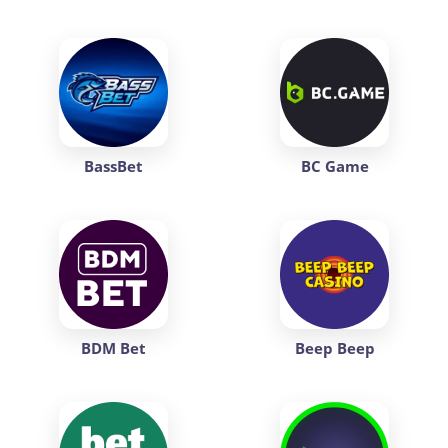
BassBet
BC Game
BDM Bet
Beep Beep