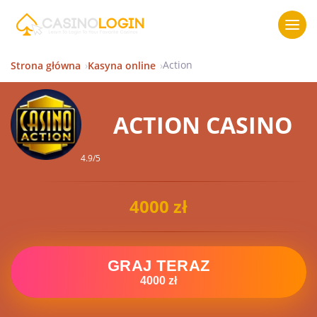
Action
Strona główna
Kasyna online
ACTION CASINO
4.9/5
4000 zł
GRAJ TERAZ
4000 zł