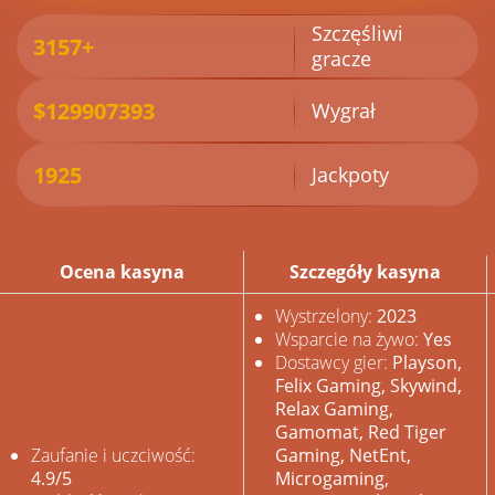
Szczęśliwi
3157+
gracze
$129907393
Wygrał
1925
Jackpoty
Ocena kasyna
Szczegóły kasyna
Wystrzelony:
2023
Wsparcie na żywo:
Yes
Dostawcy gier:
Playson,
Felix Gaming, Skywind,
Relax Gaming,
Gamomat, Red Tiger
Zaufanie i uczciwość:
Gaming, NetEnt,
4.9/5
Microgaming,