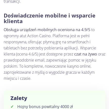
transakcji.
Doświadczenie mobilne i wsparcie
klienta
Obsługa urządzeń mobilnych oceniona na 4.9/5
to
ogromny atut Action Casino. Platforma jest w pełni
responsywna, oferując płynną grę na smartfonach i
tabletach bez potrzeby pobierania aplikacji. Wsparcie
klienta (ocena 4.6/5) jest dostępne przez
czat na żywo
oraz
prawdopodobnie email, zapewniając pomoc w języku
polskim. To kompletne, nowoczesne kasyno online,
zaprojektowane z myślą o wygodzie gracza w każdym
miejscu i czasie.
Zalety
Hojny bonus powitalny 4000 zł