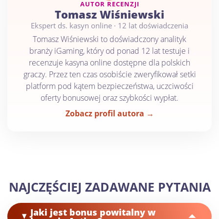
AUTOR RECENZJI
Tomasz Wiśniewski
Ekspert ds. kasyn online · 12 lat doświadczenia
Tomasz Wiśniewski to doświadczony analityk
branży iGaming, który od ponad 12 lat testuje i
recenzuje kasyna online dostępne dla polskich
graczy. Przez ten czas osobiście zweryfikował setki
platform pod kątem bezpieczeństwa, uczciwości
oferty bonusowej oraz szybkości wypłat.
Zobacz profil autora →
NAJCZĘŚCIEJ ZADAWANE PYTANIA
Jaki jest bonus powitalny w