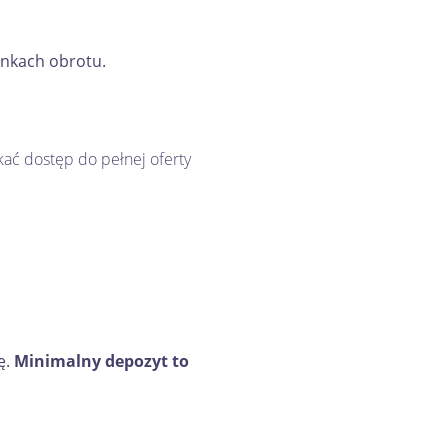
runkach obrotu.
kać dostęp do pełnej oferty
ę.
Minimalny depozyt to