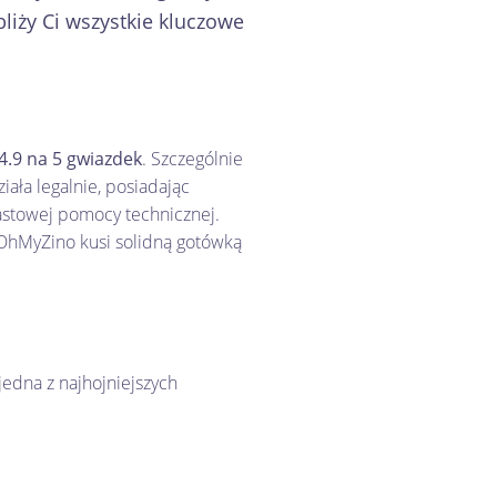
bliży Ci wszystkie kluczowe
4.9 na 5 gwiazdek
. Szczególnie
ziała legalnie, posiadając
astowej pomocy technicznej.
 OhMyZino kusi solidną gotówką
jedna z najhojniejszych