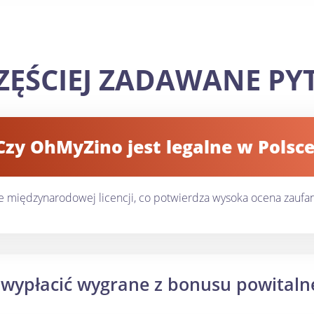
ZĘŚCIEJ ZADAWANE PY
Czy OhMyZino jest legalne w Polsc
e międzynarodowej licencji, co potwierdza wysoka ocena zaufani
 wypłacić wygrane z bonusu powitaln