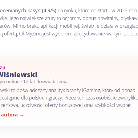
 ocenianych kasyn (4.9/5)
na rynku, które od startu w 2023 ro
wkę. Jego największe atuty to ogromny bonus powitalny, błyska
erów. Mimo braku aplikacji mobilnej, świetnie działa w przegląd
wą ofertą, OhMyZino jest wyborem zdecydowanie wartym polece
ZJI
Wiśniewski
yn online · 12 lat doświadczenia
ski to doświadczony analityk branży iGaming, który od ponad 12
dostępne dla polskich graczy. Przez ten czas osobiście zweryfik
zeństwa, uczciwości oferty bonusowej oraz szybkości wypłat.
l autora →