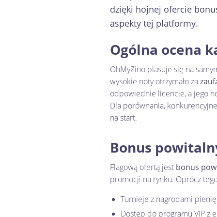
dzięki hojnej ofercie bonu
aspekty tej platformy.
Ogólna ocena 
OhMyZino plasuje się na samym
wysokie noty otrzymało za
zauf
odpowiednie licencje, a jego 
Dla porównania, konkurencyjne
na start.
Bonus powitaln
Flagową ofertą jest
bonus powi
promocji na rynku. Oprócz tego
Turnieje z nagrodami pienię
Dostęp do programu VIP z e