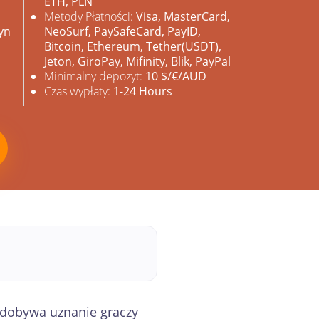
ETH, PLN
Metody Płatności:
Visa, MasterCard,
yn
NeoSurf, PaySafeCard, PayID,
Bitcoin, Ethereum, Tether(USDT),
Jeton, GiroPay, Mifinity, Blik, PayPal
Minimalny depozyt:
10 $/€/AUD
Czas wypłaty:
1-24 Hours
zdobywa uznanie graczy