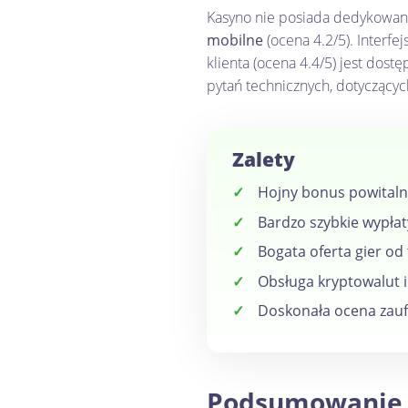
Kasyno nie posiada dedykowanej
mobilne
(ocena 4.2/5). Interfe
klienta (ocena 4.4/5) jest dost
pytań technicznych, dotyczący
Zalety
Hojny bonus powitaln
Bardzo szybkie wypłat
Bogata oferta gier o
Obsługa kryptowalut i
Doskonała ocena zaufa
Podsumowanie