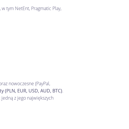
, w tym NetEnt, Pragmatic Play,
 oraz nowoczesne (PayPal,
ty (PLN, EUR, USD, AUD, BTC)
.
t jedną z jego największych