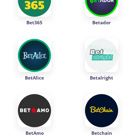
Bet365
Betador
BetAlice
Betalright
BetAmo
Betchain