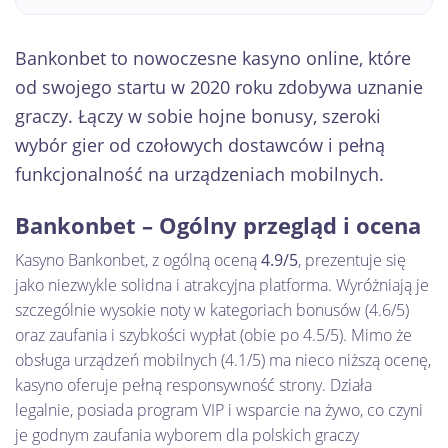
Bankonbet to nowoczesne kasyno online, które
od swojego startu w 2020 roku zdobywa uznanie
graczy. Łączy w sobie hojne bonusy, szeroki
wybór gier od czołowych dostawców i pełną
funkcjonalność na urządzeniach mobilnych.
Bankonbet – Ogólny przegląd i ocena
Kasyno Bankonbet, z ogólną oceną
4.9/5
, prezentuje się
jako niezwykle solidna i atrakcyjna platforma. Wyróżniają je
szczególnie wysokie noty w kategoriach bonusów (4.6/5)
oraz zaufania i szybkości wypłat (obie po 4.5/5). Mimo że
obsługa urządzeń mobilnych (4.1/5) ma nieco niższą ocenę,
kasyno oferuje pełną responsywność strony. Działa
legalnie, posiada program VIP i wsparcie na żywo, co czyni
je godnym zaufania wyborem dla polskich graczy