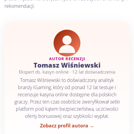
rekomendacji.
AUTOR RECENZJI
Tomasz Wiśniewski
Ekspert ds. kasyn online · 12 lat doświadczenia
Tomasz Wiśniewski to doświadczony analityk
branży iGaming, który od ponad 12 lat testuje i
recenzuje kasyna online dostępne dla polskich
graczy. Przez ten czas osobiście zweryfikował setki
platform pod kątem bezpieczeństwa, uczciwości
oferty bonusowej oraz szybkości wypłat.
Zobacz profil autora →