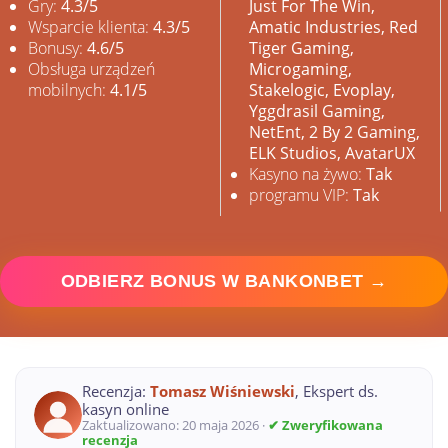
Gry:
4.3/5
Just For The Win,
Wsparcie klienta:
4.3/5
Amatic Industries, Red
Bonusy:
4.6/5
Tiger Gaming,
Obsługa urządzeń
Microgaming,
mobilnych:
4.1/5
Stakelogic, Evoplay,
Yggdrasil Gaming,
NetEnt, 2 By 2 Gaming,
ELK Studios, AvatarUX
Kasyno na żywo:
Tak
programu VIP:
Tak
ODBIERZ BONUS W BANKONBET →
Recenzja:
Tomasz Wiśniewski
, Ekspert ds.
kasyn online
Zaktualizowano: 20 maja 2026 ·
✔ Zweryfikowana
recenzja