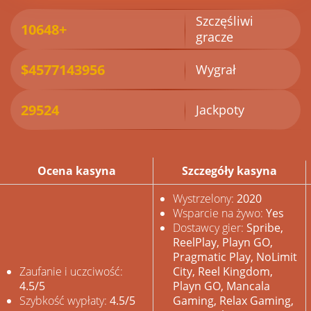
Szczęśliwi
10648+
gracze
$4577143956
Wygrał
29524
Jackpoty
Ocena kasyna
Szczegóły kasyna
Wystrzelony:
2020
Wsparcie na żywo:
Yes
Dostawcy gier:
Spribe,
ReelPlay, Playn GO,
Pragmatic Play, NoLimit
Zaufanie i uczciwość:
City, Reel Kingdom,
4.5/5
Playn GO, Mancala
Szybkość wypłaty:
4.5/5
Gaming, Relax Gaming,