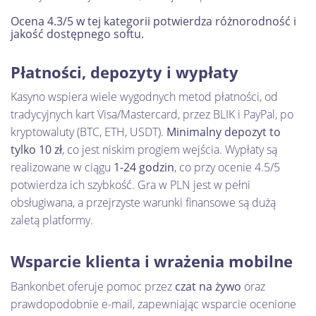
Ocena 4.3/5 w tej kategorii potwierdza różnorodność i
jakość dostępnego softu.
Płatności, depozyty i wypłaty
Kasyno wspiera wiele wygodnych metod płatności, od
tradycyjnych kart Visa/Mastercard, przez BLIK i PayPal, po
kryptowaluty (BTC, ETH, USDT).
Minimalny depozyt to
tylko 10 zł
, co jest niskim progiem wejścia. Wypłaty są
realizowane w ciągu
1-24 godzin
, co przy ocenie 4.5/5
potwierdza ich szybkość. Gra w PLN jest w pełni
obsługiwana, a przejrzyste warunki finansowe są dużą
zaletą platformy.
Wsparcie klienta i wrażenia mobilne
Bankonbet oferuje pomoc przez
czat na żywo
oraz
prawdopodobnie e-mail, zapewniając wsparcie ocenione