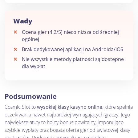
Wady
Ocena gier (4.2/5) nieco niższa od średniej
ogólnej
Brak dedykowanej aplikacji na Androida/iOS
Nie wszystkie metody płatności są dostępne
dla wypłat
Podsumowanie
Cosmic Slot to
wysokiej klasy kasyno online
, które spełnia
oczekiwania nawet najbardziej wymagających graczy. Jego
największe atuty to hojny bonus powitalny, imponująco
szybkie wypłaty oraz bogata oferta gier od światowej klasy
dostawców. Doskonała optymalizacja mobilna i