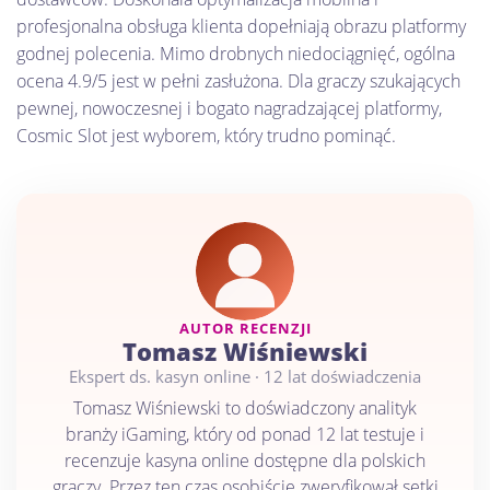
profesjonalna obsługa klienta dopełniają obrazu platformy
godnej polecenia. Mimo drobnych niedociągnięć, ogólna
ocena 4.9/5 jest w pełni zasłużona. Dla graczy szukających
pewnej, nowoczesnej i bogato nagradzającej platformy,
Cosmic Slot jest wyborem, który trudno pominąć.
AUTOR RECENZJI
Tomasz Wiśniewski
Ekspert ds. kasyn online · 12 lat doświadczenia
Tomasz Wiśniewski to doświadczony analityk
branży iGaming, który od ponad 12 lat testuje i
recenzuje kasyna online dostępne dla polskich
graczy. Przez ten czas osobiście zweryfikował setki