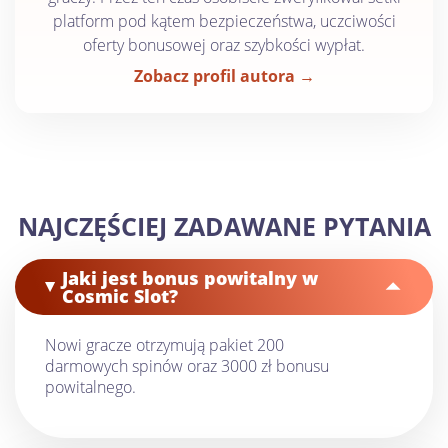
platform pod kątem bezpieczeństwa, uczciwości
oferty bonusowej oraz szybkości wypłat.
Zobacz profil autora →
NAJCZĘŚCIEJ ZADAWANE PYTANIA
Jaki jest bonus powitalny w
Cosmic Slot?
Nowi gracze otrzymują pakiet 200
darmowych spinów oraz 3000 zł bonusu
powitalnego.