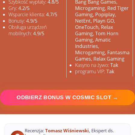
Szybkość wypłaty:
4.8/5
Bang Bang Games,
Gry:
4.2/5
Microgaming, Red Tiger
Wsparcie klienta:
4.7/5
Gaming, Popiplay,
Bonusy:
4.9/5
NetEnt, Playn GO,
Obsługa urządzeń
OneTouch, Relax
mobilnych:
4.9/5
Gaming, Tom Horn
Gaming, Amatic
Industries,
Microgaming, Fantasma
Games, Relax Gaming
Kasyno na żywo:
Tak
programu VIP:
Tak
ODBIERZ BONUS W COSMIC SLOT →
Recenzja:
Tomasz Wiśniewski
, Ekspert ds.