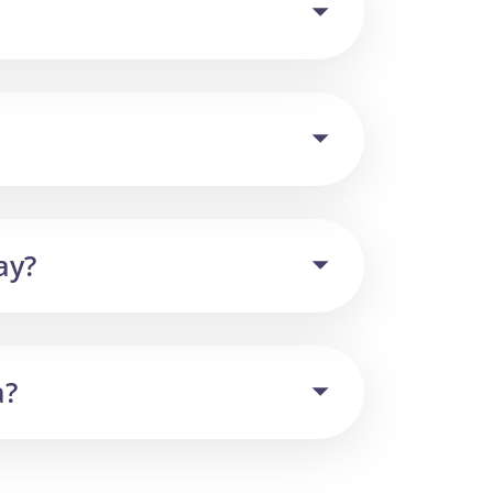
ay?
a?