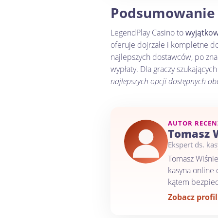
Podsumowanie
LegendPlay Casino to
wyjątkow
oferuje dojrzałe i kompletne 
najlepszych dostawców, po zna
wypłaty. Dla graczy szukającyc
najlepszych opcji dostępnych ob
AUTOR RECEN
Tomasz 
Ekspert ds. kas
Tomasz Wiśniew
kasyna online 
kątem bezpiec
Zobacz profi