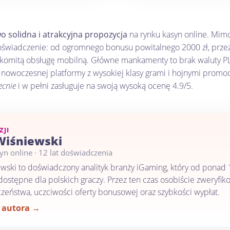
o solidna i atrakcyjna propozycja
na rynku kasyn online. Mim
doświadczenie: od ogromnego bonusu powitalnego 2000 zł, przez
komitą obsługę mobilną. Główne mankamenty to brak waluty PLN
h nowoczesnej platformy z wysokiej klasy grami i hojnymi promo
ecnie
i w pełni zasługuje na swoją wysoką ocenę 4.9/5.
ZJI
Wiśniewski
yn online · 12 lat doświadczenia
ski to doświadczony analityk branży iGaming, który od ponad 12
dostępne dla polskich graczy. Przez ten czas osobiście zweryfik
zeństwa, uczciwości oferty bonusowej oraz szybkości wypłat.
l autora →