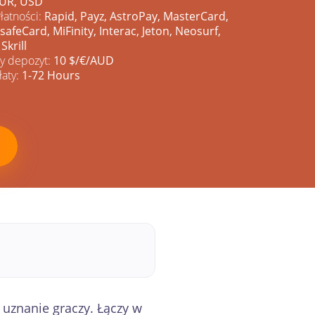
UR, USD
łatności:
Rapid, Payz, AstroPay, MasterCard,
safeCard, MiFinity, Interac, Jeton, Neosurf,
Skrill
y depozyt:
10 $/€/AUD
łaty:
1-72 Hours
uznanie graczy. Łączy w