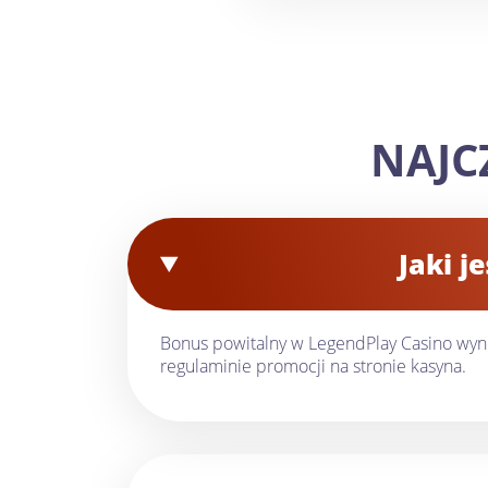
NAJC
Jaki j
Bonus powitalny w LegendPlay Casino wynos
regulaminie promocji na stronie kasyna.