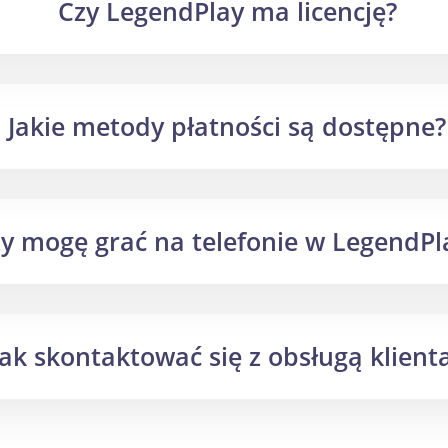
Czy LegendPlay ma licencję?
Jakie metody płatności są dostępne?
y mogę grać na telefonie w LegendPl
Jak skontaktować się z obsługą klient