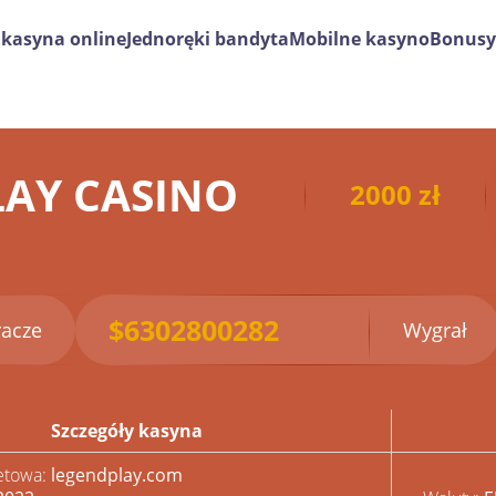
kasyna online
Jednoręki bandyta
Mobilne kasyno
Bonusy
AY CASINO
2000 zł
$6302800282
racze
Wygrał
Szczegóły kasyna
netowa:
legendplay.com