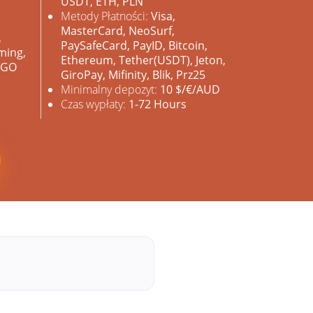
USDT, ETH, PLN
Metody Płatności:
Visa,
MasterCard, NeoSurf,
,
PaySafeCard, PayID, Bitcoin,
ming,
Ethereum, Tether(USDT), Jeton,
n GO
GiroPay, Mifinity, Blik, Prz25
Minimalny depozyt:
10 $/€/AUD
Czas wypłaty:
1-72 Hours