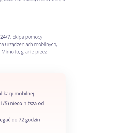
 24/7
. Ekipa pomocy
 na urządzeniach mobilnych,
. Mimo to, granie przez
ikacji mobilnej
1/5) nieco niższa od
ięgać do 72 godzin