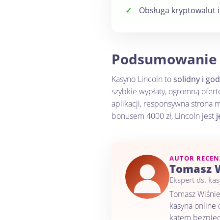
Obsługa kryptowalut i
Podsumowanie
Kasyno Lincoln to
solidny i go
szybkie wypłaty, ogromną ofer
aplikacji, responsywna strona 
bonusem 4000 zł, Lincoln jest
j
AUTOR RECEN
Tomasz 
Ekspert ds. kas
Tomasz Wiśniew
kasyna online 
kątem bezpiec