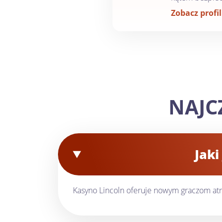
Zobacz profi
NAJC
Jaki
Kasyno Lincoln oferuje nowym graczom atra