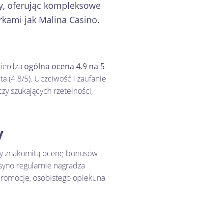
zy, oferując kompleksowe
rkami jak Malina Casino.
wierdza
ogólna ocena 4.9 na 5
a (4.8/5). Uczciwość i zaufanie
zy szukających rzetelności,
y
czy znakomitą ocenę bonusów
asyno regularnie nagradza
promocje, osobistego opiekuna