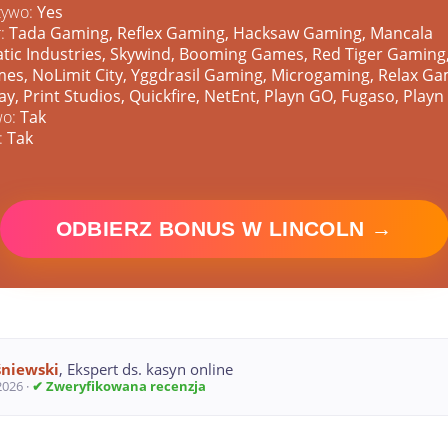
żywo:
Yes
r:
Tada Gaming, Reflex Gaming, Hacksaw Gaming, Mancala
ic Industries, Skywind, Booming Games, Red Tiger Gaming
es, NoLimit City, Yggdrasil Gaming, Microgaming, Relax Ga
ay, Print Studios, Quickfire, NetEnt, Playn GO, Fugaso, Play
wo:
Tak
:
Tak
ODBIERZ BONUS W LINCOLN →
niewski
, Ekspert ds. kasyn online
2026 ·
✔ Zweryfikowana recenzja