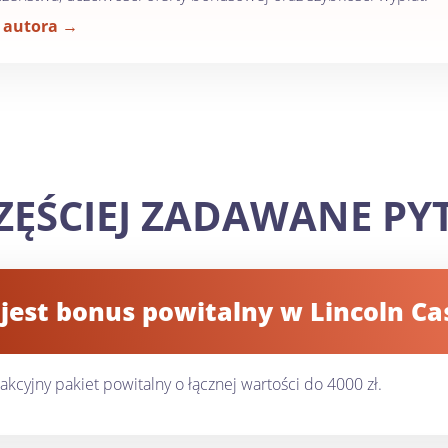
l autora →
ZĘŚCIEJ ZADAWANE PY
 jest bonus powitalny w Lincoln Ca
kcyjny pakiet powitalny o łącznej wartości do 4000 zł.