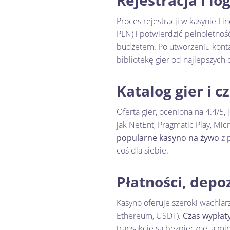
Proces rejestracji w kasynie L
PLN) i potwierdzić pełnoletnoś
budżetem. Po utworzeniu konta
bibliotekę gier od najlepszych
Katalog gier i
Oferta gier, oceniona na 4.4/5,
jak NetEnt, Pragmatic Play, Mic
popularne kasyno na żywo
z 
coś dla siebie.
Płatności, depo
Kasyno oferuje szeroki wachlarz
Ethereum, USDT).
Czas wypłat
transakcje są bezpieczne, a min