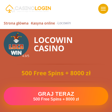
Locowin
Strona główna
Kasyna online
LOCOWIN
CASINO
4.9/5
500 Free Spins + 8000 zł
GRAJ TERAZ
500 Free Spins + 8000 zł