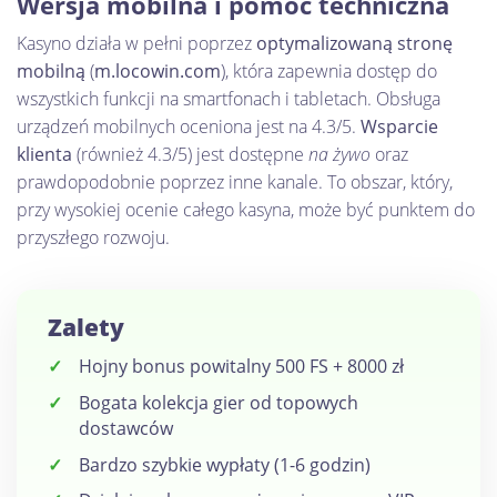
Wersja mobilna i pomoc techniczna
Kasyno działa w pełni poprzez
optymalizowaną stronę
mobilną
(
m.locowin.com
), która zapewnia dostęp do
wszystkich funkcji na smartfonach i tabletach. Obsługa
urządzeń mobilnych oceniona jest na 4.3/5.
Wsparcie
klienta
(również 4.3/5) jest dostępne
na żywo
oraz
prawdopodobnie poprzez inne kanale. To obszar, który,
przy wysokiej ocenie całego kasyna, może być punktem do
przyszłego rozwoju.
Zalety
Hojny bonus powitalny 500 FS + 8000 zł
Bogata kolekcja gier od topowych
dostawców
Bardzo szybkie wypłaty (1-6 godzin)