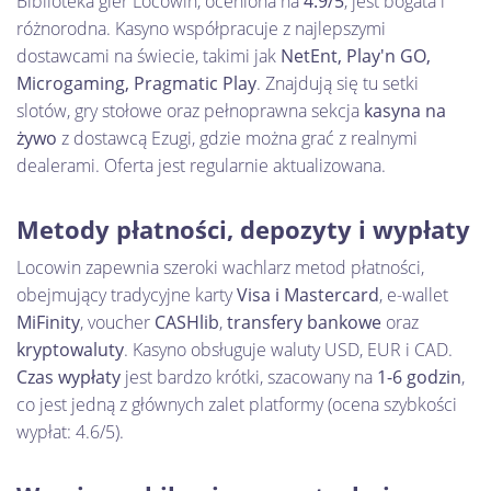
Biblioteka gier Locowin, oceniona na
4.9/5
, jest bogata i
różnorodna. Kasyno współpracuje z najlepszymi
dostawcami na świecie, takimi jak
NetEnt, Play'n GO,
Microgaming, Pragmatic Play
. Znajdują się tu setki
slotów, gry stołowe oraz pełnoprawna sekcja
kasyna na
żywo
z dostawcą Ezugi, gdzie można grać z realnymi
dealerami. Oferta jest regularnie aktualizowana.
Metody płatności, depozyty i wypłaty
Locowin zapewnia szeroki wachlarz metod płatności,
obejmujący tradycyjne karty
Visa i Mastercard
, e-wallet
MiFinity
, voucher
CASHlib
,
transfery bankowe
oraz
kryptowaluty
. Kasyno obsługuje waluty USD, EUR i CAD.
Czas wypłaty
jest bardzo krótki, szacowany na
1-6 godzin
,
co jest jedną z głównych zalet platformy (ocena szybkości
wypłat: 4.6/5).