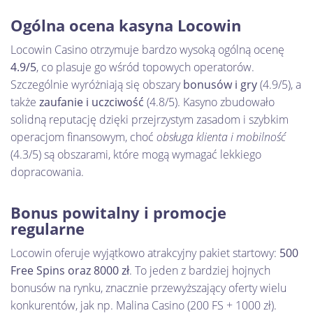
Ogólna ocena kasyna Locowin
Locowin Casino otrzymuje bardzo wysoką ogólną ocenę
4.9/5
, co plasuje go wśród topowych operatorów.
Szczególnie wyróżniają się obszary
bonusów i gry
(4.9/5), a
także
zaufanie i uczciwość
(4.8/5). Kasyno zbudowało
solidną reputację dzięki przejrzystym zasadom i szybkim
operacjom finansowym, choć
obsługa klienta i mobilność
(4.3/5) są obszarami, które mogą wymagać lekkiego
dopracowania.
Bonus powitalny i promocje
regularne
Locowin oferuje wyjątkowo atrakcyjny pakiet startowy:
500
Free Spins oraz 8000 zł
. To jeden z bardziej hojnych
bonusów na rynku, znacznie przewyższający oferty wielu
konkurentów, jak np. Malina Casino (200 FS + 1000 zł).