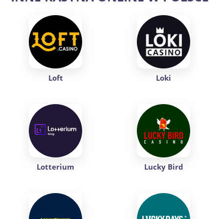
Loft
Loki
Lotterium
Lucky Bird