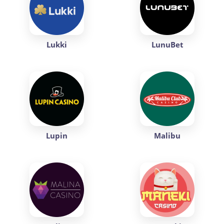
Lukki
LunuBet
Lupin
Malibu