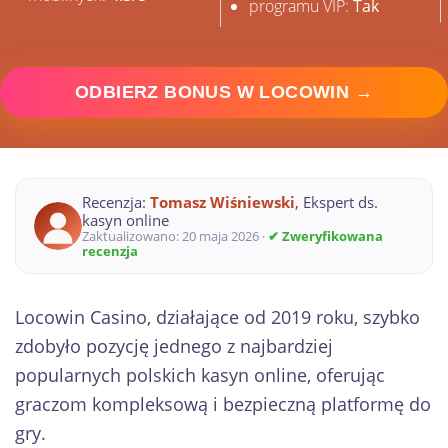
programu VIP:
Tak
ODBIERZ BONUS W LOCOWIN →
Recenzja:
Tomasz Wiśniewski
, Ekspert ds.
kasyn online
Zaktualizowano: 20 maja 2026 ·
✔ Zweryfikowana
recenzja
Locowin Casino, działające od 2019 roku, szybko
zdobyło pozycję jednego z najbardziej
popularnych polskich kasyn online, oferując
graczom kompleksową i bezpieczną platformę do
gry.