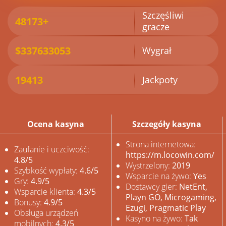
Szczęśliwi
48173+
gracze
$337633053
Wygrał
19413
Jackpoty
Ocena kasyna
Szczegóły kasyna
Strona internetowa:
Zaufanie i uczciwość:
https://m.locowin.com/
4.8/5
Wystrzelony:
2019
Szybkość wypłaty:
4.6/5
Wsparcie na żywo:
Yes
Gry:
4.9/5
Dostawcy gier:
NetEnt,
Wsparcie klienta:
4.3/5
Playn GO, Microgaming,
Bonusy:
4.9/5
Ezugi, Pragmatic Play
Obsługa urządzeń
Kasyno na żywo:
Tak
mobilnych:
4.3/5