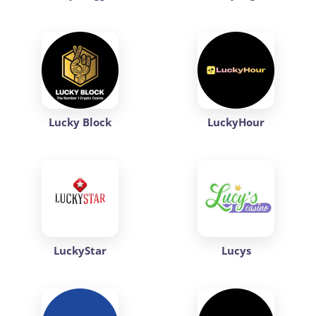
Lucky Block
LuckyHour
LuckyStar
Lucys