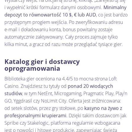
Wystarczy wejść na oficjalną stronę, kliknąć „Zarejestruj się”
i wypełnić krótki formularz danymi osobowymi.
Minimalny
depozyt to równowartość 10 $, € lub AUD
, co jest bardzo
przystępnym progiem wejścia. Po zweryfikowaniu adresu
e-mail i doładowaniu konta, bonus powitalny zostaje
automatycznie zaktywowany. Cały proces zajmuje tylko
kilka minut, a gracz od razu może przeglądać tysiące gier.
Katalog gier i dostawcy
oprogramowania
Biblioteka gier oceniona na 4.4/5 to mocna strona Loft
Casino. Znajdziesz tu tytuły od
ponad 20 wiodących
studiów
, w tym NetEnt, Microgaming, Pragmatic Play, Play'n
GO, Yggdrasil czy NoLimit City. Oferta jest zróżnicowana:
od setek slotów, przez gry stołowe, po
kasyno na żywo z
profesjonalnymi krupierami
. Dzięki takim dostawcom jak
Spribe czy Stakelogic, platforma regularnie wzbogacana
jest o nowości i hitowe produkcje, zapewniając świeżą