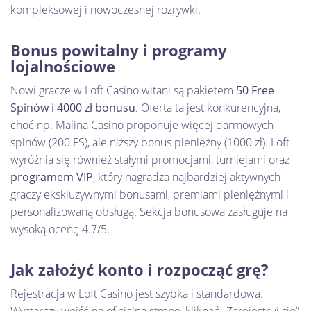
kompleksowej i nowoczesnej rozrywki.
Bonus powitalny i programy
lojalnościowe
Nowi gracze w Loft Casino witani są pakietem
50 Free
Spinów i 4000 zł bonusu
. Oferta ta jest konkurencyjna,
choć np. Malina Casino proponuje więcej darmowych
spinów (200 FS), ale niższy bonus pieniężny (1000 zł). Loft
wyróżnia się również stałymi promocjami, turniejami oraz
programem VIP
, który nagradza najbardziej aktywnych
graczy ekskluzywnymi bonusami, premiami pieniężnymi i
personalizowaną obsługą. Sekcja bonusowa zasługuje na
wysoką ocenę 4.7/5.
Jak założyć konto i rozpocząć grę?
Rejestracja w Loft Casino jest szybka i standardowa.