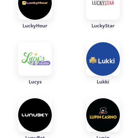
LuckyHour
LuckyStar
Lucys
Lukki
LunuBet
Lupin