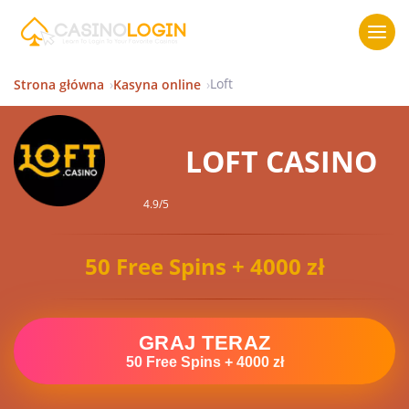
Loft
Strona główna
Kasyna online
LOFT CASINO
4.9/5
50 Free Spins + 4000 zł
GRAJ TERAZ
50 Free Spins + 4000 zł