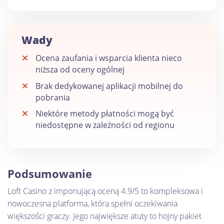
Wady
Ocena zaufania i wsparcia klienta nieco
niższa od oceny ogólnej
Brak dedykowanej aplikacji mobilnej do
pobrania
Niektóre metody płatności mogą być
niedostępne w zależności od regionu
Podsumowanie
Loft Casino z imponującą oceną 4.9/5 to kompleksowa i
nowoczesna platforma, która spełni oczekiwania
większości graczy. Jego największe atuty to hojny pakiet