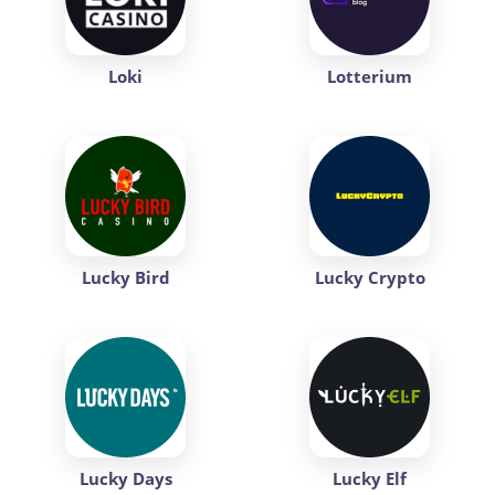
Loki
Lotterium
Lucky Bird
Lucky Crypto
Lucky Days
Lucky Elf