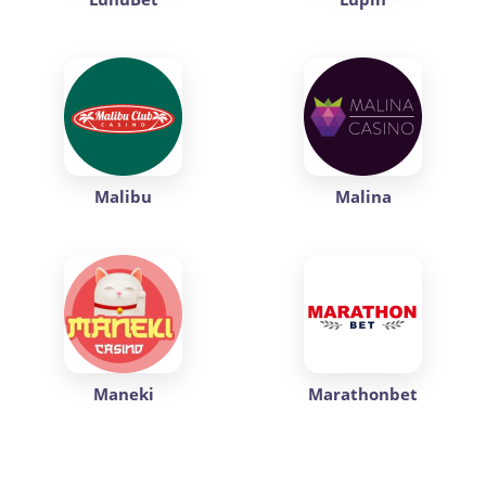
Malibu
Malina
Maneki
Marathonbet