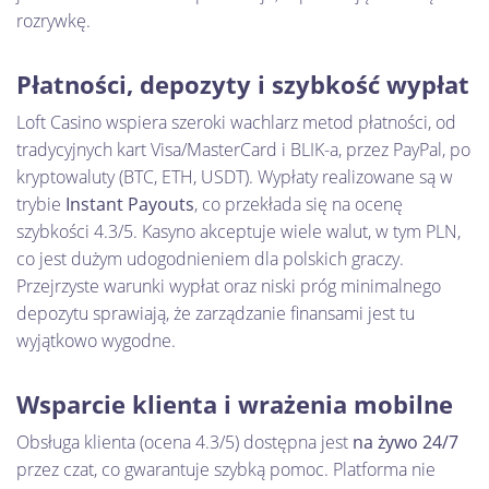
rozrywkę.
Płatności, depozyty i szybkość wypłat
Loft Casino wspiera szeroki wachlarz metod płatności, od
tradycyjnych kart Visa/MasterCard i BLIK-a, przez PayPal, po
kryptowaluty (BTC, ETH, USDT). Wypłaty realizowane są w
trybie
Instant Payouts
, co przekłada się na ocenę
szybkości 4.3/5. Kasyno akceptuje wiele walut, w tym PLN,
co jest dużym udogodnieniem dla polskich graczy.
Przejrzyste warunki wypłat oraz niski próg minimalnego
depozytu sprawiają, że zarządzanie finansami jest tu
wyjątkowo wygodne.
Wsparcie klienta i wrażenia mobilne
Obsługa klienta (ocena 4.3/5) dostępna jest
na żywo 24/7
przez czat, co gwarantuje szybką pomoc. Platforma nie