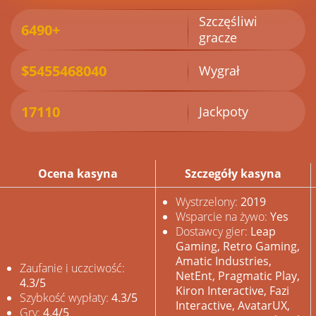
Szczęśliwi
6490+
gracze
$5455468040
Wygrał
17110
Jackpoty
Ocena kasyna
Szczegóły kasyna
Wystrzelony:
2019
Wsparcie na żywo:
Yes
Dostawcy gier:
Leap
Gaming, Retro Gaming,
Amatic Industries,
Zaufanie i uczciwość:
NetEnt, Pragmatic Play,
4.3/5
Kiron Interactive, Fazi
Szybkość wypłaty:
4.3/5
Interactive, AvatarUX,
Gry:
4.4/5