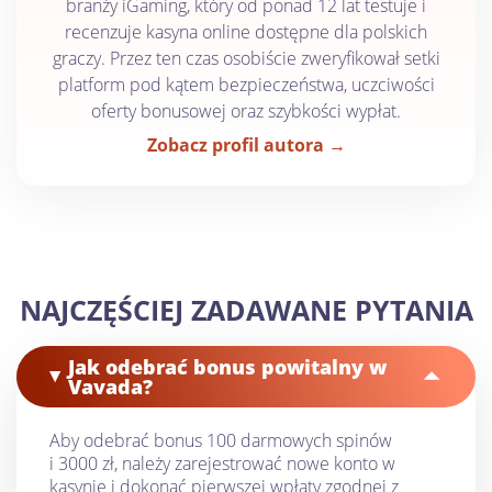
branży iGaming, który od ponad 12 lat testuje i
recenzuje kasyna online dostępne dla polskich
graczy. Przez ten czas osobiście zweryfikował setki
platform pod kątem bezpieczeństwa, uczciwości
oferty bonusowej oraz szybkości wypłat.
Zobacz profil autora →
NAJCZĘŚCIEJ ZADAWANE PYTANIA
Jak odebrać bonus powitalny w
Vavada?
Aby odebrać bonus 100 darmowych spinów
i 3000 zł, należy zarejestrować nowe konto w
kasynie i dokonać pierwszej wpłaty zgodnej z