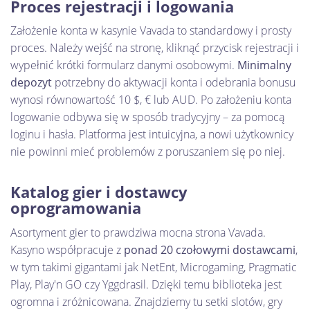
Proces rejestracji i logowania
Założenie konta w kasynie Vavada to standardowy i prosty
proces. Należy wejść na stronę, kliknąć przycisk rejestracji i
wypełnić krótki formularz danymi osobowymi.
Minimalny
depozyt
potrzebny do aktywacji konta i odebrania bonusu
wynosi równowartość 10 $, € lub AUD. Po założeniu konta
logowanie odbywa się w sposób tradycyjny – za pomocą
loginu i hasła. Platforma jest intuicyjna, a nowi użytkownicy
nie powinni mieć problemów z poruszaniem się po niej.
Katalog gier i dostawcy
oprogramowania
Asortyment gier to prawdziwa mocna strona Vavada.
Kasyno współpracuje z
ponad 20 czołowymi dostawcami
,
w tym takimi gigantami jak NetEnt, Microgaming, Pragmatic
Play, Play'n GO czy Yggdrasil. Dzięki temu biblioteka jest
ogromna i zróżnicowana. Znajdziemy tu setki slotów, gry