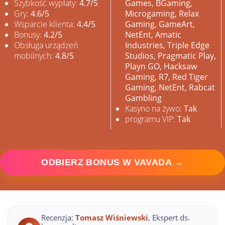
Szybkość wypłaty:
4.7/5
Games, BGaming,
Gry:
4.6/5
Microgaming, Relax
Wsparcie klienta:
4.4/5
Gaming, GameArt,
Bonusy:
4.2/5
NetEnt, Amatic
Obsługa urządzeń
Industries, Triple Edge
mobilnych:
4.8/5
Studios, Pragmatic Play,
Playn GO, Hacksaw
Gaming, R7, Red Tiger
Gaming, NetEnt, Rabcat
Gambling
Kasyno na żywo:
Tak
programu VIP:
Tak
ODBIERZ BONUS W VAVADA →
Recenzja:
Tomasz Wiśniewski
, Ekspert ds.