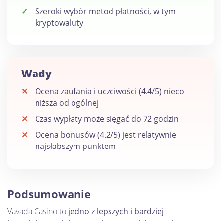
Szeroki wybór metod płatności, w tym
kryptowaluty
Wady
Ocena zaufania i uczciwości (4.4/5) nieco
niższa od ogólnej
Czas wypłaty może sięgać do 72 godzin
Ocena bonusów (4.2/5) jest relatywnie
najsłabszym punktem
Podsumowanie
Vavada Casino to
jedno z lepszych i bardziej