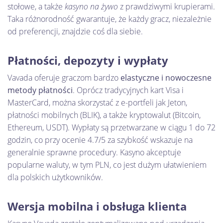
stołowe, a także
kasyno na żywo
z prawdziwymi krupierami.
Taka różnorodność gwarantuje, że każdy gracz, niezależnie
od preferencji, znajdzie coś dla siebie.
Płatności, depozyty i wypłaty
Vavada oferuje graczom bardzo
elastyczne i nowoczesne
metody płatności
. Oprócz tradycyjnych kart Visa i
MasterCard, można skorzystać z e-portfeli jak Jeton,
płatności mobilnych (BLIK), a także kryptowalut (Bitcoin,
Ethereum, USDT). Wypłaty są przetwarzane w ciągu 1 do 72
godzin, co przy ocenie 4.7/5 za szybkość wskazuje na
generalnie sprawne procedury. Kasyno akceptuje
popularne waluty, w tym PLN, co jest dużym ułatwieniem
dla polskich użytkowników.
Wersja mobilna i obsługa klienta