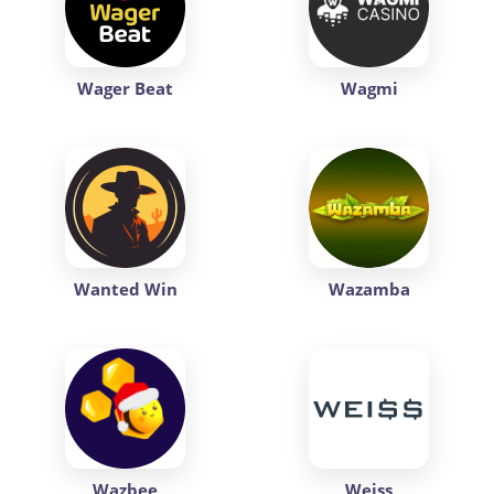
Wager Beat
Wagmi
Wanted Win
Wazamba
Wazbee
Weiss