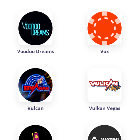
Voodoo Dreams
Vox
Vulcan
Vulkan Vegas