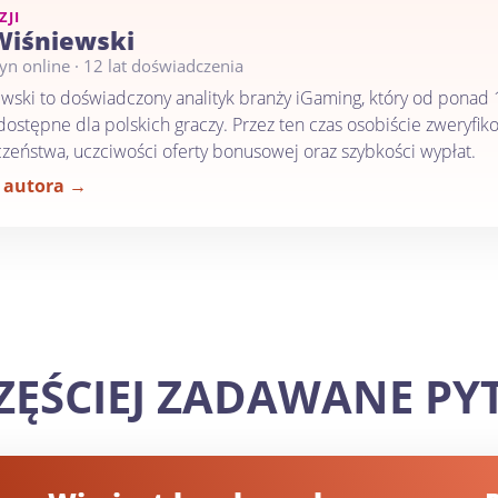
ZJI
Wiśniewski
yn online · 12 lat doświadczenia
ski to doświadczony analityk branży iGaming, który od ponad 12
dostępne dla polskich graczy. Przez ten czas osobiście zweryfik
zeństwa, uczciwości oferty bonusowej oraz szybkości wypłat.
l autora →
ZĘŚCIEJ ZADAWANE PY