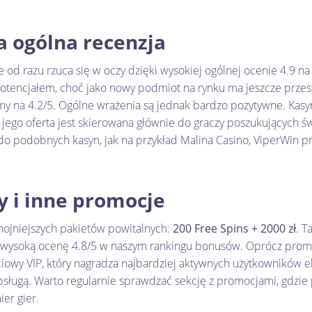
a ogólna recenzja
e od razu rzuca się w oczy dzięki wysokiej ogólnej ocenie 4.9 na
potencjałem, choć jako nowy podmiot na rynku ma jeszcze przes
my na 4.2/5. Ogólne wrażenia są jednak bardzo pozytywne. Kasy
 a jego oferta jest skierowana głównie do graczy poszukujących 
do podobnych kasyn, jak na przykład Malina Casino, ViperWin p
y i inne promocje
hojniejszych pakietów powitalnych:
200 Free Spins + 2000 zł
. T
ła wysoką ocenę 4.8/5 w naszym rankingu bonusów. Oprócz promo
ściowy VIP, który nagradza najbardziej aktywnych użytkowników
sługą. Warto regularnie sprawdzać sekcję z promocjami, gdzie po
er gier.