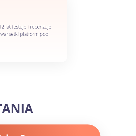
 lat testuje i recenzuje
ował setki platform pod
TANIA