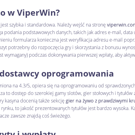
to w ViperWin?
 jest szybka i standardowa. Należy wejść na stronę
viperwin.co
ga podania podstawowych danych, takich jak adres e-mail, data
ieniu formularza konieczna jest weryfikacja adresu e-mail poprz
zyt potrzebny do rozpoczęcia gry i skorzystania z bonusu wyno
jest wymagany) podczas dokonywania pierwszej wpłaty, aby akty
 dostawcy oprogramowania
ceniona na 4.3/5, opiera się na oprogramowaniu od sprawdzony
za to dostęp do szerokiej gamy slotów, gier stołowych i tytułó
ry kasyna docenią także sekcję
gier na żywo z prawdziwymi kr
ch rynku, to jakość prezentowanych tytułów jest bardzo wysoka. K
racze zawsze znajdą coś świeżego.
zyty i wypłaty