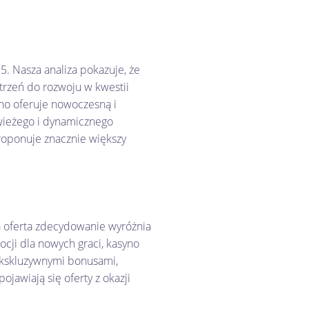
 5. Nasza analiza pokazuje, że
trzeń do rozwoju w kwestii
no oferuje nowoczesną i
świeżego i dynamicznego
roponuje znacznie większy
a oferta zdecydowanie wyróżnia
cji dla nowych graci, kasyno
 ekskluzywnymi bonusami,
jawiają się oferty z okazji