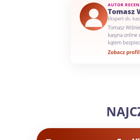
AUTOR RECEN
Tomasz 
Ekspert ds. kas
Tomasz Wiśniew
kasyna online 
kątem bezpiec
Zobacz profi
NAJC