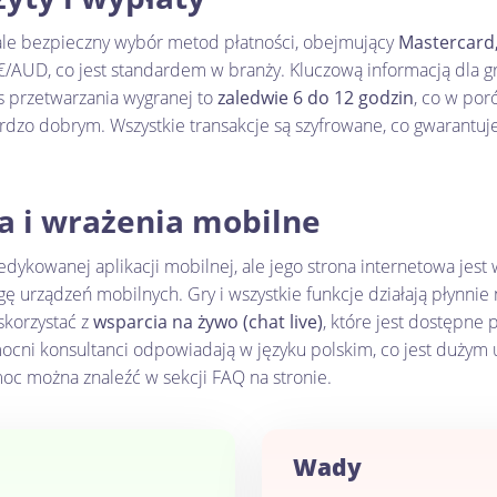
 ale bezpieczny wybór metod płatności, obejmujący
Mastercard,
/AUD, co jest standardem w branży. Kluczową informacją dla gra
as przetwarzania wygranej to
zaledwie 6 do 12 godzin
, co w po
rdzo dobrym. Wszystkie transakcje są szyfrowane, co gwarantu
a i wrażenia mobilne
dykowanej aplikacji mobilnej, ale jego strona internetowa jest
ę urządzeń mobilnych. Gry i wszystkie funkcje działają płynnie 
skorzystać z
wsparcia na żywo (chat live)
, które jest dostępne 
ocni konsultanci odpowiadają w języku polskim, co jest dużym
c można znaleźć w sekcji FAQ na stronie.
Wady