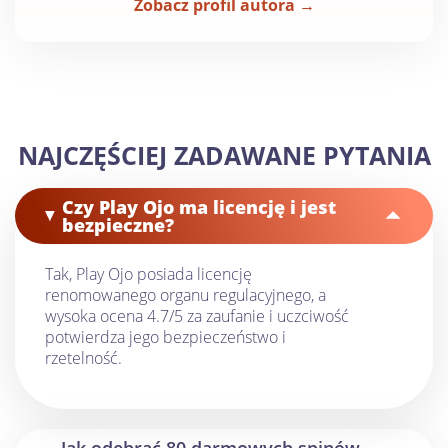
Zobacz profil autora →
NAJCZĘŚCIEJ ZADAWANE PYTANIA
Czy Play Ojo ma licencję i jest
bezpieczne?
Tak, Play Ojo posiada licencję
renomowanego organu regulacyjnego, a
wysoka ocena 4.7/5 za zaufanie i uczciwość
potwierdza jego bezpieczeństwo i
rzetelność.