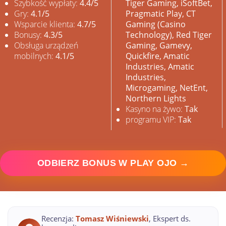
Szybkość wypłaty:
4.4/5
Tiger Gaming, iSoftBet,
Gry:
4.1/5
Pragmatic Play, CT
Wsparcie klienta:
4.7/5
Gaming (Casino
Bonusy:
4.3/5
Technology), Red Tiger
Obsługa urządzeń
Gaming, Gamevy,
mobilnych:
4.1/5
Quickfire, Amatic
Industries, Amatic
Industries,
Microgaming, NetEnt,
Northern Lights
Kasyno na żywo:
Tak
programu VIP:
Tak
ODBIERZ BONUS W PLAY OJO →
Recenzja:
Tomasz Wiśniewski
, Ekspert ds.