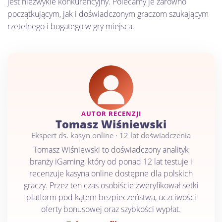
jest niezwykle konkurencyjny. Polecamy je zarówno
początkującym, jak i doświadczonym graczom szukającym
rzetelnego i bogatego w gry miejsca.
AUTOR RECENZJI
Tomasz Wiśniewski
Ekspert ds. kasyn online · 12 lat doświadczenia
Tomasz Wiśniewski to doświadczony analityk
branży iGaming, który od ponad 12 lat testuje i
recenzuje kasyna online dostępne dla polskich
graczy. Przez ten czas osobiście zweryfikował setki
platform pod kątem bezpieczeństwa, uczciwości
oferty bonusowej oraz szybkości wypłat.