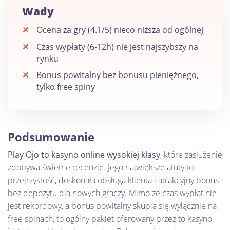
Wady
Ocena za gry (4.1/5) nieco niższa od ogólnej
Czas wypłaty (6-12h) nie jest najszybszy na
rynku
Bonus powitalny bez bonusu pieniężnego,
tylko free spiny
Podsumowanie
Play Ojo to kasyno online wysokiej klasy
, które zasłużenie
zdobywa świetne recenzje. Jego największe atuty to
przejrzystość, doskonała obsługa klienta i atrakcyjny bonus
bez depozytu dla nowych graczy. Mimo że czas wypłat nie
jest rekordowy, a bonus powitalny skupia się wyłącznie na
free spinach, to ogólny pakiet oferowany przez to kasyno