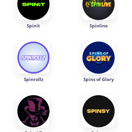
Spinit
Spinline
Spinrollz
Spins of Glory