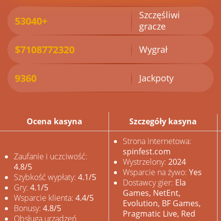
Szczęśliwi
53040+
gracze
$7108772320
Wygrał
9360
Jackpoty
Ocena kasyna
Szczegóły kasyna
Strona internetowa:
spinfest.com
Zaufanie i uczciwość:
Wystrzelony:
2024
4.8/5
Wsparcie na żywo:
Yes
Szybkość wypłaty:
4.1/5
Dostawcy gier:
Ela
Gry:
4.1/5
Games, NetEnt,
Wsparcie klienta:
4.4/5
Evolution, BF Games,
Bonusy:
4.8/5
Pragmatic Live, Red
Obsługa urządzeń