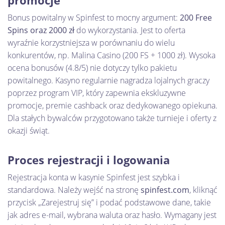
promocje
Bonus powitalny w Spinfest to mocny argument:
200 Free
Spins oraz 2000 zł
do wykorzystania. Jest to oferta
wyraźnie korzystniejsza w porównaniu do wielu
konkurentów, np. Malina Casino (200 FS + 1000 zł). Wysoka
ocena bonusów (4.8/5) nie dotyczy tylko pakietu
powitalnego. Kasyno regularnie nagradza lojalnych graczy
poprzez program VIP, który zapewnia ekskluzywne
promocje, premie cashback oraz dedykowanego opiekuna.
Dla stałych bywalców przygotowano także turnieje i oferty z
okazji świąt.
Proces rejestracji i logowania
Rejestracja konta w kasynie Spinfest jest szybka i
standardowa. Należy wejść na stronę
spinfest.com
, kliknąć
przycisk „Zarejestruj się” i podać podstawowe dane, takie
jak adres e-mail, wybrana waluta oraz hasło. Wymagany jest