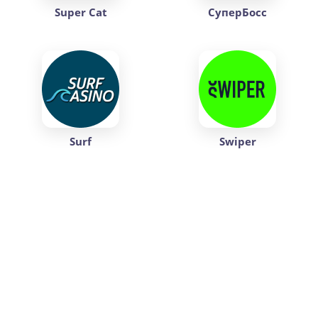
Super Cat
СуперБосс
Surf
Swiper