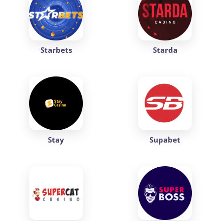
Starbets
Starda
Stay
Supabet