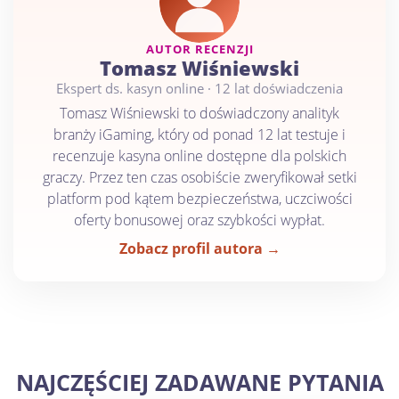
AUTOR RECENZJI
Tomasz Wiśniewski
Ekspert ds. kasyn online · 12 lat doświadczenia
Tomasz Wiśniewski to doświadczony analityk
branży iGaming, który od ponad 12 lat testuje i
recenzuje kasyna online dostępne dla polskich
graczy. Przez ten czas osobiście zweryfikował setki
platform pod kątem bezpieczeństwa, uczciwości
oferty bonusowej oraz szybkości wypłat.
Zobacz profil autora →
NAJCZĘŚCIEJ ZADAWANE PYTANIA