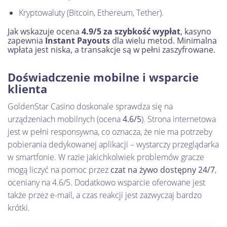
Kryptowaluty (Bitcoin, Ethereum, Tether).
Jak wskazuje ocena
4.9/5 za szybkość wypłat
, kasyno
zapewnia
Instant Payouts
dla wielu metod. Minimalna
wpłata jest niska, a transakcje są w pełni zaszyfrowane.
Doświadczenie mobilne i wsparcie
klienta
GoldenStar Casino doskonale sprawdza się na
urządzeniach mobilnych (ocena
4.6/5
). Strona internetowa
jest w pełni responsywna, co oznacza, że nie ma potrzeby
pobierania dedykowanej aplikacji – wystarczy przeglądarka
w smartfonie. W razie jakichkolwiek problemów gracze
mogą liczyć na pomoc przez
czat na żywo dostępny 24/7
,
oceniany na 4.6/5. Dodatkowo wsparcie oferowane jest
także przez e-mail, a czas reakcji jest zazwyczaj bardzo
krótki.