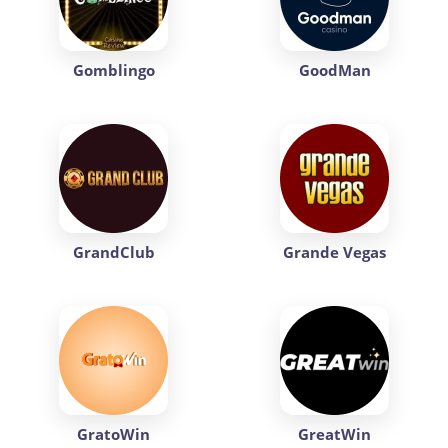
Gomblingo
GoodMan
GrandClub
Grande Vegas
GratoWin
GreatWin