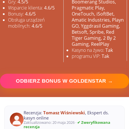
Gry:
4.5/5
Boomerang Studios,
Wsparcie klienta:
4.6/5
Pragmatic Play,
Bonusy:
4.6/5
OneTouch, iSoftBet,
Obsługa urządzeń
Amatic Industries, Playn
mobilnych:
4.6/5
GO, Yggdrasil Gaming,
Betsoft, Spribe, Red
Tiger Gaming, 2 By 2
Gaming, ReelPlay
Kasyno na żywo:
Tak
programu VIP:
Tak
ODBIERZ BONUS W GOLDENSTAR →
Recenzja:
Tomasz Wiśniewski
, Ekspert ds.
kasyn online
Zaktualizowano: 20 maja 2026 ·
✔ Zweryfikowana
recenzja