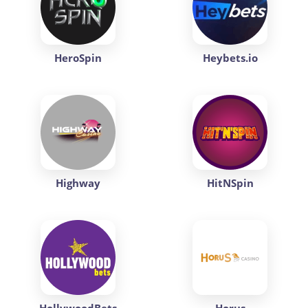
HeroSpin
Heybets.io
Highway
HitNSpin