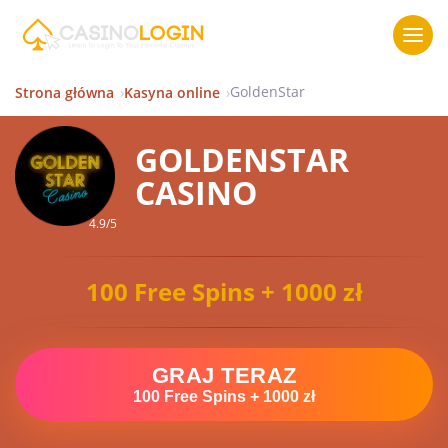
GoldenStar
Strona główna
Kasyna online
GOLDENSTAR
CASINO
4.9/5
100 Free Spins + 1000 zł
GRAJ TERAZ
100 Free Spins + 1000 zł