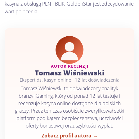
kasyna z obsługą PLN i BLIK, GoldenStar jest zdecydowanie
wart polecenia.
AUTOR RECENZJI
Tomasz Wiśniewski
Ekspert ds. kasyn online · 12 lat doświadczenia
Tomasz Wiśniewski to doświadczony analityk
branży iGaming, który od ponad 12 lat testuje i
recenzuje kasyna online dostępne dla polskich
graczy. Przez ten czas osobiście zweryfikował setki
platform pod kątem bezpieczeństwa, uczciwości
oferty bonusowej oraz szybkości wypłat.
Zobacz profil autora →