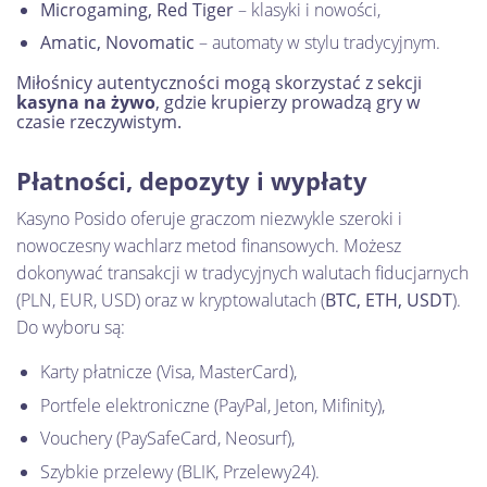
Microgaming, Red Tiger
– klasyki i nowości,
Amatic, Novomatic
– automaty w stylu tradycyjnym.
Miłośnicy autentyczności mogą skorzystać z sekcji
kasyna na żywo
, gdzie krupierzy prowadzą gry w
czasie rzeczywistym.
Płatności, depozyty i wypłaty
Kasyno Posido oferuje graczom niezwykle szeroki i
nowoczesny wachlarz metod finansowych. Możesz
dokonywać transakcji w tradycyjnych walutach fiducjarnych
(PLN, EUR, USD) oraz w kryptowalutach (
BTC, ETH, USDT
).
Do wyboru są:
Karty płatnicze (Visa, MasterCard),
Portfele elektroniczne (PayPal, Jeton, Mifinity),
Vouchery (PaySafeCard, Neosurf),
Szybkie przelewy (BLIK, Przelewy24).