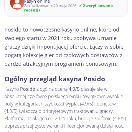
kasyn online
Zaktualizowano: 20 maja 2026 ·
✔ Zweryfikowana
recenzja
Posido to nowoczesne kasyno online, które od
swojego startu w 2021 roku zdobywa uznanie
graczy dzięki imponującej ofercie. Łączy w sobie
bogatą kolekcję gier od czołowych dostawców z
bardzo atrakcyjnym programem bonusowym.
Ogólny przegląd kasyna Posido
Kasyno
Posido
z ogólną oceną
4.9/5
plasuje się w
absolutnej czołówce polskiego rynku. Wyjątkowo wysokie
noty w kategoriach szybkości wypłat (4.9/5) i bonusów
(4.9/5) świadczą o priorytetowym traktowaniu graczy.
Platforma, działająca od 2021 roku, buduje zaufanie (4.8/5)
poprzez przejrzyste warunki i licencjonowaną działalność.