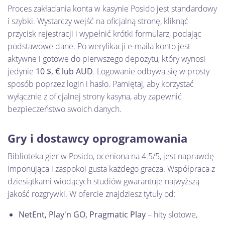
Proces zakładania konta w kasynie Posido jest standardowy
i szybki. Wystarczy wejść na oficjalną stronę, kliknąć
przycisk rejestracji i wypełnić krótki formularz, podając
podstawowe dane. Po weryfikacji e-maila konto jest
aktywne i gotowe do pierwszego depozytu, który wynosi
jedynie
10 $, € lub AUD
. Logowanie odbywa się w prosty
sposób poprzez login i hasło. Pamiętaj, aby korzystać
wyłącznie z oficjalnej strony kasyna, aby zapewnić
bezpieczeństwo swoich danych.
Gry i dostawcy oprogramowania
Biblioteka gier w Posido, oceniona na 4.5/5, jest naprawdę
imponująca i zaspokoi gusta każdego gracza. Współpraca z
dziesiątkami wiodących studiów gwarantuje najwyższą
jakość rozgrywki. W ofercie znajdziesz tytuły od:
NetEnt, Play'n GO, Pragmatic Play
– hity slotowe,