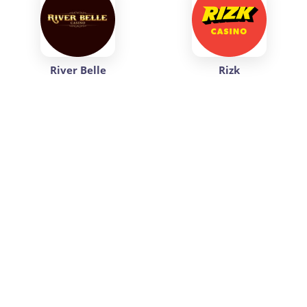
River Belle
Rizk