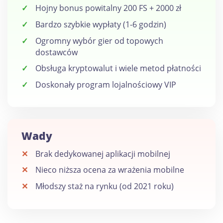
Hojny bonus powitalny 200 FS + 2000 zł
Bardzo szybkie wypłaty (1-6 godzin)
Ogromny wybór gier od topowych
dostawców
Obsługa kryptowalut i wiele metod płatności
Doskonały program lojalnościowy VIP
Wady
Brak dedykowanej aplikacji mobilnej
Nieco niższa ocena za wrażenia mobilne
Młodszy staż na rynku (od 2021 roku)