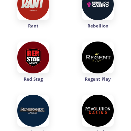
Rant
Rebellion
Red Stag
Regent Play