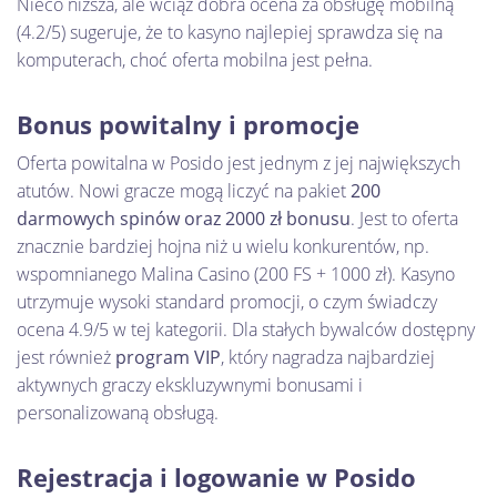
Nieco niższa, ale wciąż dobra ocena za obsługę mobilną
(4.2/5) sugeruje, że to kasyno najlepiej sprawdza się na
komputerach, choć oferta mobilna jest pełna.
Bonus powitalny i promocje
Oferta powitalna w Posido jest jednym z jej największych
atutów. Nowi gracze mogą liczyć na pakiet
200
darmowych spinów oraz 2000 zł bonusu
. Jest to oferta
znacznie bardziej hojna niż u wielu konkurentów, np.
wspomnianego Malina Casino (200 FS + 1000 zł). Kasyno
utrzymuje wysoki standard promocji, o czym świadczy
ocena 4.9/5 w tej kategorii. Dla stałych bywalców dostępny
jest również
program VIP
, który nagradza najbardziej
aktywnych graczy ekskluzywnymi bonusami i
personalizowaną obsługą.
Rejestracja i logowanie w Posido