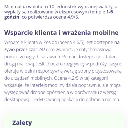
Minimalna wpłata to 10 jednostek wybranej waluty, a
wypłaty są realizowane w ekspresowym tempie
1-6
godzin
, co potwierdza ocena 4.9/5.
Wsparcie klienta i wrażenia mobilne
Wsparcie klienta w Posido (ocena 4.6/5) jest dostępne
na
żywo przez czat 24/7
, co gwarantuje natychmiastową
pomoc w nagłych sprawach. Pomoc dostępna jest także
drogą mailową. Jeśli chodzi o rozgrywkę w podróży, kasyno
oferuje w pełni responsywną wersję strony przystosowaną
do urządzeń mobilnych. Ocena 4.2/5 w tej kategorii
wskazuje, że interfejs mobilny działa poprawnie, ale mogą
występować drobne opóźnienia w porównaniu z wersją
desktopową. Dedytkowanej aplikacji do pobrania nie ma.
Zalety