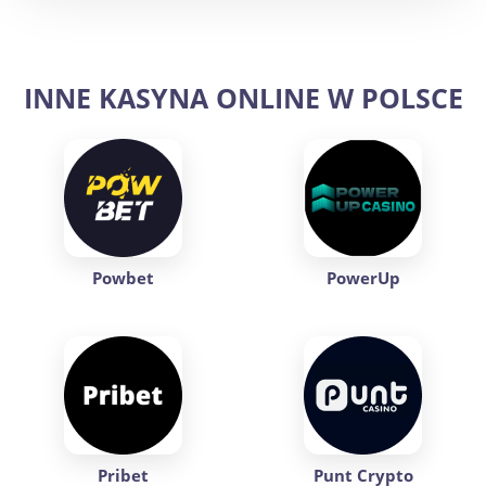
INNE KASYNA ONLINE W POLSCE
Powbet
PowerUp
Pribet
Punt Crypto