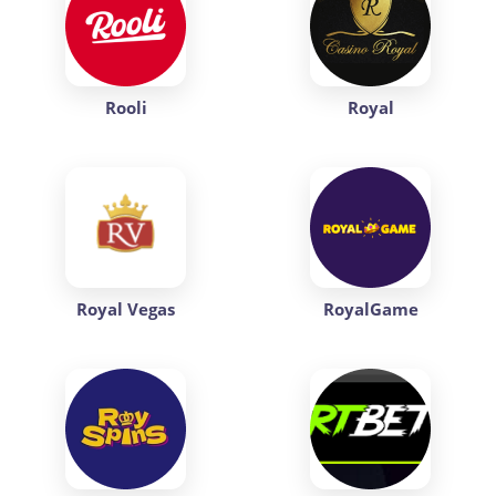
Rooli
Royal
Royal Vegas
RoyalGame