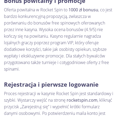
Bonus powitalny i promocje
Oferta powitalna w Rocket Spin to
1000 zł bonusu
, co jest
bardzo konkurencyjną propozycją, zwłaszcza w
porównaniu do bonusów free spinowych oferowanych
przez inne kasyna. Wysoka ocena bonusów (4.9/5) nie
kończy się na powitaniu. Kasyno regularnie nagradza
lojalnych graczy poprzez program VIP, który oferuje
dodatkowe korzyści, takie jak osobisty opiekun, szybsze
wypłaty i ekskluzywne promocje. Dla stałych bywalców
przygotowano także turnieje i cotygodniowe oferty z free
spinami.
Rejestracja i pierwsze logowanie
Proces rejestracji w kasynie Rocket Spin jest standardowy i
szybki. Wystarczy wejść na stronę
rocketspin.com
, kliknąć
przycisk „Zarejestruj się” i wypełnić krótki formularz
danymi osobowymi. Po potwierdzeniu maila konto jest