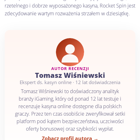
rzetelnego i dobrze wyposażonego kasyna, Rocket Spin jest
zdecydowanie wartym rozważenia strzałem w dziesiątkę.
AUTOR RECENZJI
Tomasz Wiśniewski
Ekspert ds. kasyn online · 12 lat doświadczenia
Tomasz Wiśniewski to doświadczony analityk
branży iGaming, który od ponad 12 lat testuje i
recenzuje kasyna online dostępne dla polskich
graczy. Przez ten czas osobiście zweryfikował setki
platform pod kątem bezpieczeństwa, uczciwości
oferty bonusowej oraz szybkości wypłat.
Zobacz profil autora →