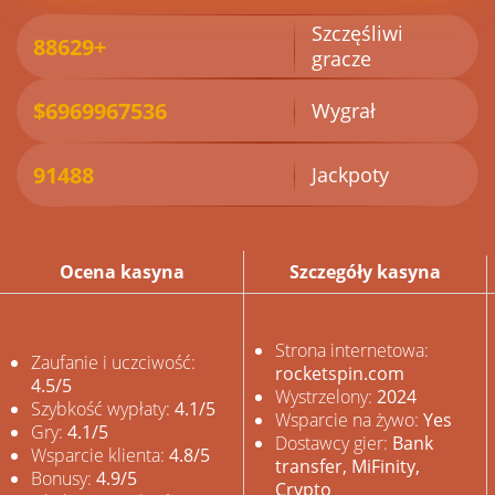
Szczęśliwi
88629+
gracze
$6969967536
Wygrał
91488
Jackpoty
Ocena kasyna
Szczegóły kasyna
Strona internetowa:
Zaufanie i uczciwość:
rocketspin.com
4.5/5
Wystrzelony:
2024
Szybkość wypłaty:
4.1/5
Wsparcie na żywo:
Yes
Gry:
4.1/5
Dostawcy gier:
Bank
Wsparcie klienta:
4.8/5
transfer, MiFinity,
Bonusy:
4.9/5
Crypto