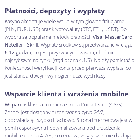
Płatności, depozyty i wypłaty
Kasyno akceptuje wiele walut, w tym główne fiducjarne
(PLN, EUR, USD) oraz kryptowaluty (BTC, ETH, USDT). Do
wyboru są popularne metody płatności:
Visa, MasterCard,
Neteller i Skrill
. Wypłaty środków są przetwarzane w ciągu
6-12 godzin
, co jest przyzwoitym czasem, choć nie
najszybszym na rynku (stąd ocena 4.1/5). Należy pamiętać o
konieczności weryfikacji konta przed pierwszą wypłatą, co
jest standardowym wymogiem uczciwych kasyn.
Wsparcie klienta i wrażenia mobilne
Wsparcie klienta
to mocna strona Rocket Spin (4.8/5).
Zespół jest dostępny przez
czat na żywo 24/7
,
odpowiadając szybko i fachowo. Strona internetowa jest w
pełni responsywna i optymalizowana pod urządzenia
mobilne (ocena 4.2/5), co oznacza, że gry świetnie działają