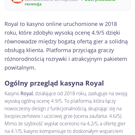
recenzja
Royal to kasyno online uruchomione w 2018
roku, które zdobyło wysoką ocenę 4.9/5 dzięki
równowadze między bogatą ofertą gier a solidną
obsługą klienta. Platforma przyciąga graczy
różnorodnością rozrywki i atrakcyjnym pakietem
powitalnym.
Ogólny przegląd kasyna Royal
Kasyno
Royal
, działające od 2018 roku, zasługuje na swoją
wysoką ogólną ocenę 4.9/5. To platforma, która łączy
nowoczesny design z funkcjonalnością, skupiając się na
bezpieczeństwie i uczciwej grze (ocena zaufania: 4.6/5).
Mimo że szybkość wypłat oceniono na 4.2/5, a ofertę gier
na 4.1/5, kasyno kompensuje to doskonałym wsparciem