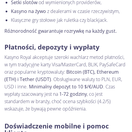
Setki slotów
od wymienionych providerów,
Kasyno na żywo
z dealerami w czasie rzeczywistym,
Klasyczne gry stołowe jak ruletka czy blackjack.
Różnorodność gwarantuje rozrywkę na każdy gust.
Płatności, depozyty i wypłaty
Kasyno Royal akceptuje szeroki wachlarz metod płatności,
w tym tradycyjne karty Visa/MasterCard, BLIK, PaySafeCard
oraz popularne kryptowaluty:
Bitcoin (BTC), Ethereum
(ETH) i Tether (USDT)
. Obsługiwane waluty to PLN, EUR,
USD i inne.
Minimalny depozyt to 10 $/€/AUD
. Czas
wypłaty szacowany jest na
1-72 godziny
, co jest
standardem w branży, choć ocena szybkości (4.2/5)
wskazuje, że bywają pewne opóźnienia.
Doświadczenie mobilne i pomoc