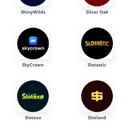
ShinyWilds
Silver Oak
SkyCrown
Slotastic
Slotexo
Slotland