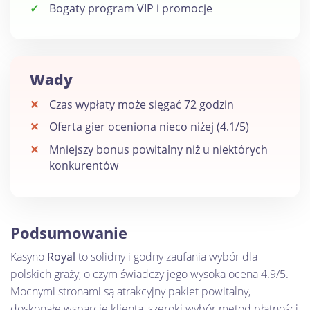
Bogaty program VIP i promocje
Wady
Czas wypłaty może sięgać 72 godzin
Oferta gier oceniona nieco niżej (4.1/5)
Mniejszy bonus powitalny niż u niektórych
konkurentów
Podsumowanie
Kasyno
Royal
to solidny i godny zaufania wybór dla
polskich graży, o czym świadczy jego wysoka ocena 4.9/5.
Mocnymi stronami są atrakcyjny pakiet powitalny,
doskonałe wsparcie klienta, szeroki wybór metod płatności