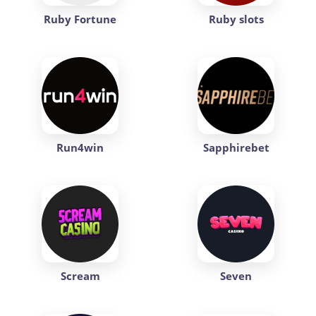
Ruby Fortune
Ruby slots
Run4win
Sapphirebet
Scream
Seven