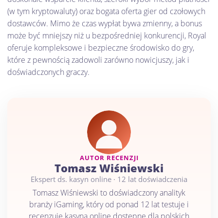
(w tym kryptowaluty) oraz bogata oferta gier od czołowych
dostawców. Mimo że czas wypłat bywa zmienny, a bonus
może być mniejszy niż u bezpośredniej konkurencji, Royal
oferuje kompleksowe i bezpieczne środowisko do gry,
które z pewnością zadowoli zarówno nowicjuszy, jak i
doświadczonych graczy.
AUTOR RECENZJI
Tomasz Wiśniewski
Ekspert ds. kasyn online · 12 lat doświadczenia
Tomasz Wiśniewski to doświadczony analityk
branży iGaming, który od ponad 12 lat testuje i
recenzuje kasyna online dostępne dla polskich