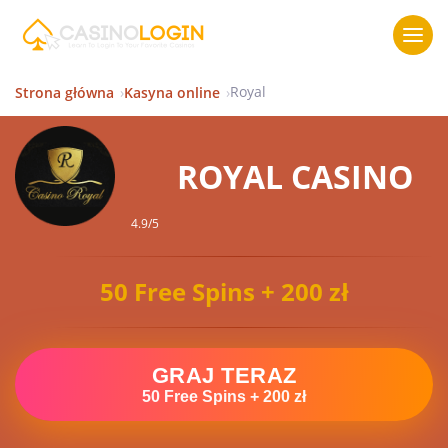
Royal
Strona główna
Kasyna online
ROYAL CASINO
4.9/5
50 Free Spins + 200 zł
GRAJ TERAZ
50 Free Spins + 200 zł