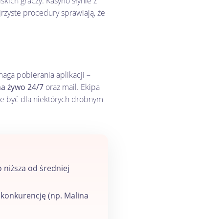
kich graczy. Kasyno słynie z
ejrzyste procedury sprawiają, że
aga pobierania aplikacji –
na żywo 24/7
oraz mail. Ekipa
e być dla niektórych drobnym
 niższa od średniej
konkurencję (np. Malina