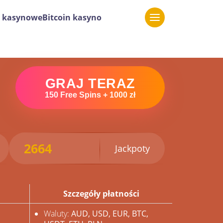
 kasynowe
Bitcoin kasyno
GRAJ TERAZ
150 Free Spins + 1000 zł
2664
Jackpoty
Szczegóły płatności
Waluty:
AUD, USD, EUR, BTC,