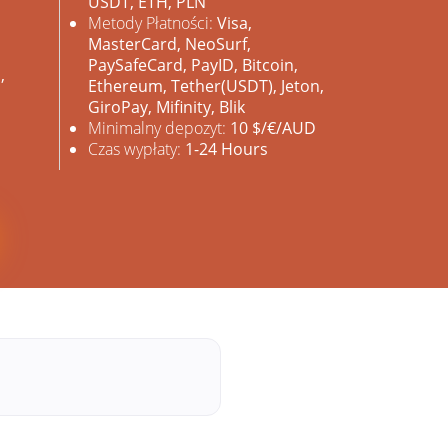
USDT, ETH, PLN
Metody Płatności:
Visa,
MasterCard, NeoSurf,
PaySafeCard, PayID, Bitcoin,
,
Ethereum, Tether(USDT), Jeton,
GiroPay, Mifinity, Blik
Minimalny depozyt:
10 $/€/AUD
Czas wypłaty:
1-24 Hours