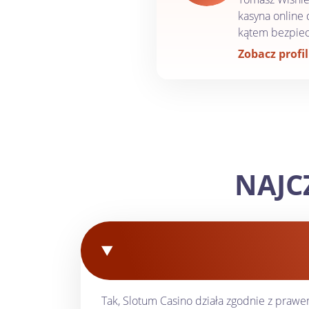
kasyna online 
kątem bezpiec
Zobacz profi
NAJC
Tak, Slotum Casino działa zgodnie z prawe