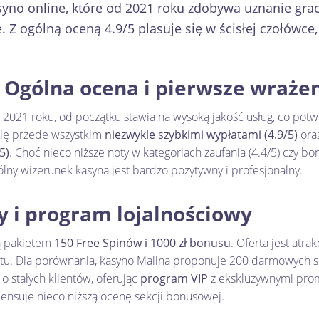
yno online, które od 2021 roku zdobywa uznanie grac
e. Z ogólną oceną 4.9/5 plasuje się w ścisłej czołówce,
 Ogólna ocena i pierwsze wraże
2021 roku, od początku stawia na wysoką jakość usług, co potw
 się przede wszystkim
niezwykle szybkimi wypłatami (4.9/5)
ora
5)
. Choć nieco niższe noty w kategoriach zaufania (4.4/5) czy b
ólny wizerunek kasyna jest bardzo pozytywny i profesjonalny.
y i program lojalnościowy
ą pakietem
150 Free Spinów i 1000 zł bonusu
. Oferta jest atr
otu. Dla porównania, kasyno Malina proponuje 200 darmowych 
 stałych klientów, oferując
program VIP
z ekskluzywnymi prom
ensuje nieco niższą ocenę sekcji bonusowej.