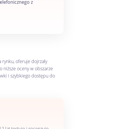
telefonicznego z
rynku, oferuje dojrzały
co niższe oceny w obszarze
wki i szybkiego dostępu do
 lat testuje i recenzuje