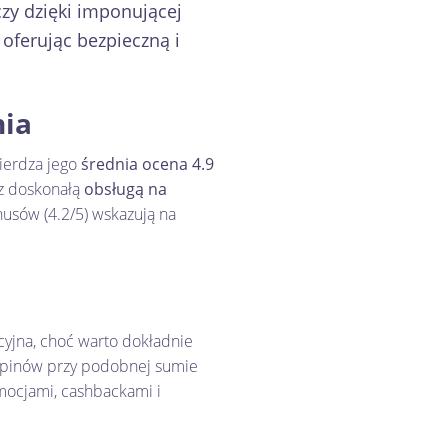
zy dzięki imponującej
 oferując bezpieczną i
nia
ierdza jego
średnia ocena 4.9
z doskonałą
obsługą na
onusów (4.2/5) wskazują na
akcyjna, choć warto dokładnie
spinów przy podobnej sumie
ocjami, cashbackami i