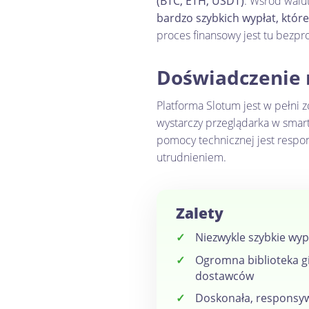
(BTC, ETH, USDT)
. Wśród walu
bardzo szybkich wypłat, które
proces finansowy jest tu bezp
Doświadczenie 
Platforma Slotum jest w pełni 
wystarczy przeglądarka w smart
pomocy technicznej jest respo
utrudnieniem.
Zalety
Niezwykle szybkie wypł
Ogromna biblioteka g
dostawców
Doskonała, responsy