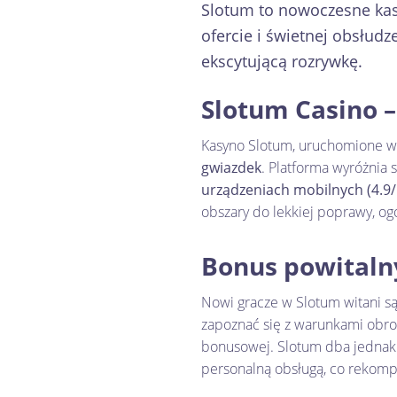
Slotum to nowoczesne kas
ofercie i świetnej obsłudz
ekscytującą rozrywkę.
Slotum Casino –
Kasyno Slotum, uruchomione w 
gwiazdek
. Platforma wyróżnia
urządzeniach mobilnych (4.9/
obszary do lekkiej poprawy, og
Bonus powitaln
Nowi gracze w Slotum witani s
zapoznać się z warunkami obr
bonusowej. Slotum dba jednak o
personalną obsługą, co rekomp