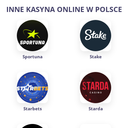
INNE KASYNA ONLINE W POLSCE
Sportuna
Stake
Starbets
Starda