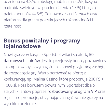
oceniono na 4.2/5, a obsługę mobilną na 4.2/5, kasyno
nadrabia świetnym wsparciem klienta (4.5/5) i bogatą
paletą bonusów (4.5/5). To nowoczesna i
kompleksowa
platforma dla graczy poszukujących różnorodności i
rzetelności.
Bonus powitalny i programy
lojalnościowe
Nowi gracze w kasynie Sportsbet witani są ofertą
50
darmowych spinów
. Jest to przejrzysty bonus, pozbawiony
skomplikowanych wymagań, co stanowi przyjemną zachętę
do rozpoczęcia gry. Warto porównać tę ofertę z
konkurencją, np. Malina Casino, które proponuje 200 FS +
1000 zł. Poza bonusem powitalnym, Sportsbet dba o
stałych klientów poprzez
rozbudowany program VIP
oraz
regularne promocje, utrzymując zaangażowanie graczy na
wysokim poziomie.