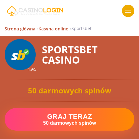
Sportsbet
Strona główna
Kasyna online
SPORTSBET
CASINO
4.9/5
50 darmowych spinów
GRAJ TERAZ
50 darmowych spinów