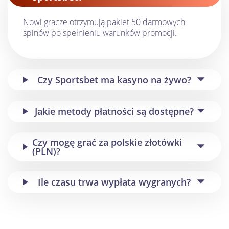
Nowi gracze otrzymują pakiet 50 darmowych
spinów po spełnieniu warunków promocji.
Czy Sportsbet ma kasyno na żywo?
Jakie metody płatności są dostępne?
Czy mogę grać za polskie złotówki
(PLN)?
Ile czasu trwa wypłata wygranych?