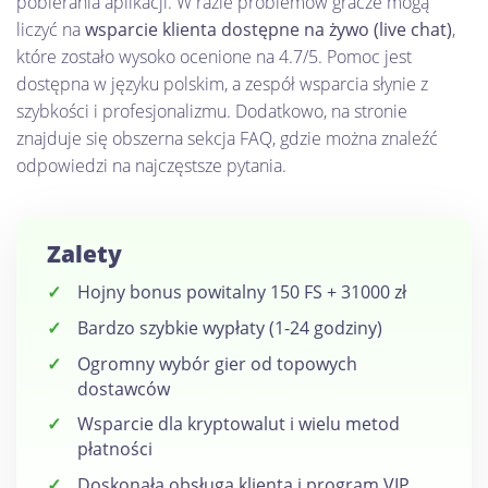
pobierania aplikacji. W razie problemów gracze mogą
liczyć na
wsparcie klienta dostępne na żywo (live chat)
,
które zostało wysoko ocenione na 4.7/5. Pomoc jest
dostępna w języku polskim, a zespół wsparcia słynie z
szybkości i profesjonalizmu. Dodatkowo, na stronie
znajduje się obszerna sekcja FAQ, gdzie można znaleźć
odpowiedzi na najczęstsze pytania.
Zalety
Hojny bonus powitalny 150 FS + 31000 zł
Bardzo szybkie wypłaty (1-24 godziny)
Ogromny wybór gier od topowych
dostawców
Wsparcie dla kryptowalut i wielu metod
płatności
Doskonała obsługa klienta i program VIP