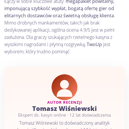
Łączy w sobie kluczowe atuty:
megapakiet powitalny,
imponującą szybkość wypłat, bogatą ofertę gier od
elitarnych dostawców oraz świetną obsługę klienta
.
Mimo drobnych mankamentów, takich jak brak
dedykowanej aplikacji, ogólna ocena 4.9/5 jest w pełni
zasłużona. Dla graczy szukających rzetelnego kasyna z
wysokimi nagrodami i płynną rozgrywką,
TwoUp
jest
wyborem, który trudno pominąć.
AUTOR RECENZJI
Tomasz Wiśniewski
Ekspert ds. kasyn online · 12 lat doświadczenia
Tomasz Wiśniewski to doświadczony analityk