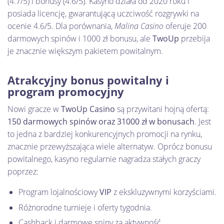
(4.7/5) i bonusy (4.6/5). Kasyno działa od 2020 roku i
posiada licencję, gwarantującą uczciwość rozgrywki na
ocenie 4.6/5. Dla porównania,
Malina Casino
oferuje 200
darmowych spinów i 1000 zł bonusu, ale
TwoUp
przebija
je znacznie większym pakietem powitalnym.
Atrakcyjny bonus powitalny i
program promocyjny
Nowi gracze w
TwoUp Casino
są przywitani hojną ofertą:
150 darmowych spinów oraz 31000 zł w bonusach
. Jest
to jedna z bardziej konkurencyjnych promocji na rynku,
znacznie przewyższająca wiele alternatyw. Oprócz bonusu
powitalnego, kasyno regularnie nagradza stałych graczy
poprzez:
Program lojalnościowy
VIP
z ekskluzywnymi korzyściami.
Różnorodne turnieje i oferty tygodnia.
Cashback i darmowe spiny za aktywność.