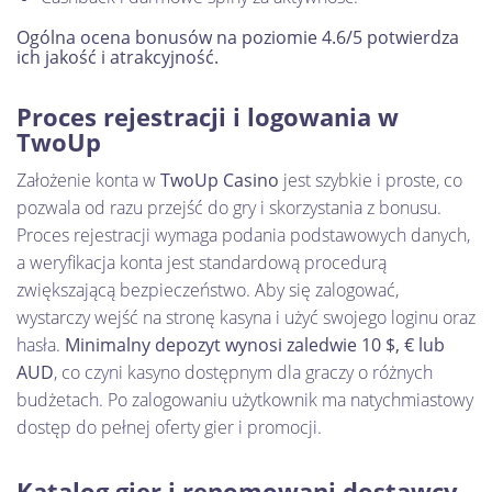
Ogólna ocena bonusów na poziomie 4.6/5 potwierdza
ich jakość i atrakcyjność.
Proces rejestracji i logowania w
TwoUp
Założenie konta w
TwoUp Casino
jest szybkie i proste, co
pozwala od razu przejść do gry i skorzystania z bonusu.
Proces rejestracji wymaga podania podstawowych danych,
a weryfikacja konta jest standardową procedurą
zwiększającą bezpieczeństwo. Aby się zalogować,
wystarczy wejść na stronę kasyna i użyć swojego loginu oraz
hasła.
Minimalny depozyt wynosi zaledwie 10 $, € lub
AUD
, co czyni kasyno dostępnym dla graczy o różnych
budżetach. Po zalogowaniu użytkownik ma natychmiastowy
dostęp do pełnej oferty gier i promocji.
Katalog gier i renomowani dostawcy