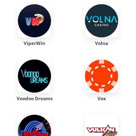
ViperWin
Volna
Voodoo Dreams
Vox