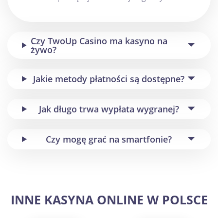
Czy TwoUp Casino ma kasyno na
żywo?
Jakie metody płatności są dostępne?
Jak długo trwa wypłata wygranej?
Czy mogę grać na smartfonie?
INNE KASYNA ONLINE W POLSCE