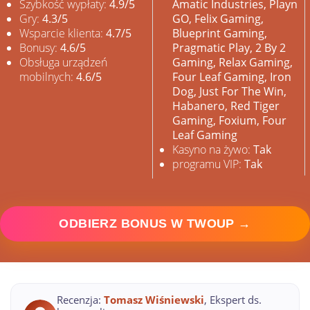
Szybkość wypłaty:
4.9/5
Amatic Industries, Playn
Gry:
4.3/5
GO, Felix Gaming,
Wsparcie klienta:
4.7/5
Blueprint Gaming,
Bonusy:
4.6/5
Pragmatic Play, 2 By 2
Obsługa urządzeń
Gaming, Relax Gaming,
mobilnych:
4.6/5
Four Leaf Gaming, Iron
Dog, Just For The Win,
Habanero, Red Tiger
Gaming, Foxium, Four
Leaf Gaming
Kasyno na żywo:
Tak
programu VIP:
Tak
ODBIERZ BONUS W TWOUP →
Recenzja:
Tomasz Wiśniewski
, Ekspert ds.