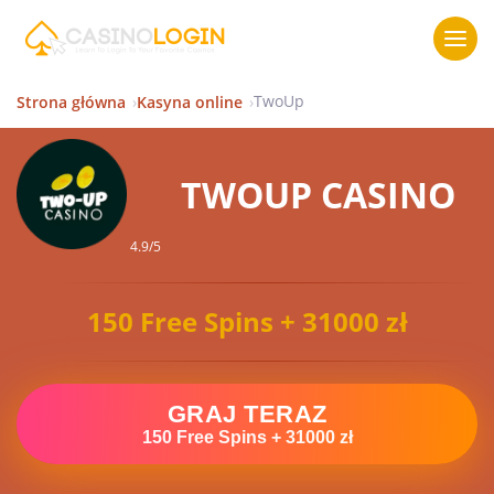
TwoUp
Strona główna
Kasyna online
TWOUP CASINO
4.9/5
150 Free Spins + 31000 zł
GRAJ TERAZ
150 Free Spins + 31000 zł