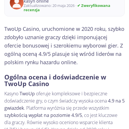
kasyn online
Zaktualizowano: 20 maja 2026 ·
✔ Zweryfikowana
recenzja
TwoUp Casino, uruchomione w 2020 roku, szybko
zdobyło uznanie graczy dzięki imponującej
ofercie bonusowej i szerokiemu wyborowi gier. Z
ogólną oceną 4.9/5 plasuje się wśród liderów na
polskim rynku hazardu online.
Ogólna ocena i doświadczenie w
TwoUp Casino
Kasyno
TwoUp
oferuje kompleksowe i bezpieczne
doświadczenie gry, o czym świadczy wysoka ocena
4.9 na 5
gwiazdek
. Platforma wyróżnia się przede wszystkim
szybkością wypłat na poziomie 4.9/5
, co jest kluczowe
dla graczy. Równie wysoko oceniono wsparcie klienta