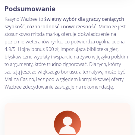
Podsumowanie
Kasyno Wazbee to
świetny wybór dla graczy ceniących
szybkość, różnorodność i nowoczesność
. Mimo że jest
stosunkowo młodą marką, oferuje doświadczenie na
poziomie weteranów rynku, co potwierdza ogólna ocena
4.9/5. Hojny bonus 900 zł, imponująca biblioteka gier,
błyskawiczne wypłaty i wsparcie na żywo w języku polskim
to argumenty, które trudno zignorować. Dla tych, którzy
szukają jeszcze większego bonusu, alternatywą może być
Malina Casino, lecz pod względem kompleksowej oferty
Wazbee zdecydowanie zasługuje na rekomendację.