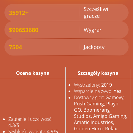
Szczęśliwi
35912+
gracze
$90653680
Wygrał
7504
Jackpoty
Ocena kasyna
Szczegóły kasyna
Wystrzelony:
2019
Wsparcie na żywo:
Yes
Dostawcy gier:
Gamevy,
Push Gaming, Playn
GO, Boomerang
Studios, Amigo Gaming,
Zaufanie i uczciwość:
Amatic Industries,
4.3/5
Golden Hero, Relax
Szybkość wypłaty:
4.9/5