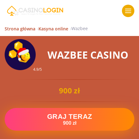
Wazbee
Strona główna
Kasyna online
WAZBEE CASINO
4.9/5
900 zł
GRAJ TERAZ
900 zł