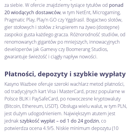
za siebie. W ofercie znajdziemy tysiące tytułów od
ponad
20 wiodących dostawców
, w tym NetEnt, Microgaming,
Pragmatic Play, Play'n GO czy Yggdrasil. Bogactwo slotów,
gier stołowych i stołów z krupierem na żywo (dostępne)
zaspokoi gusta każdego gracza. Różnorodność studiów, od
renomowanych gigantów po mniejszych, innowacyjnych
developerów jak Gamevy czy Boomerang Studios,
gwarantuje świeżość i ciągły napływ nowości.
Płatności, depozyty i szybkie wypłaty
Kasyno Wazbee oferuje szeroki wachlarz metod płatności,
od tradycyjnych kart Visa i MasterCard, przez popularne w
Polsce BLIK i PaySafeCard, po nowoczesne kryptowaluty
(Bitcoin, Ethereum, USDT). Obsługa wielu walut, w tym PLN,
jest dużym udogodnieniem. Największym atutem jest
jednak
szybkość wypłat – od 1 do 24 godzin
, co
potwierdza ocena 4.9/5. Niskie minimum depozytu (10