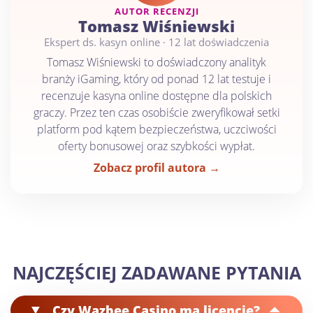
AUTOR RECENZJI
Tomasz Wiśniewski
Ekspert ds. kasyn online · 12 lat doświadczenia
Tomasz Wiśniewski to doświadczony analityk
branży iGaming, który od ponad 12 lat testuje i
recenzuje kasyna online dostępne dla polskich
graczy. Przez ten czas osobiście zweryfikował setki
platform pod kątem bezpieczeństwa, uczciwości
oferty bonusowej oraz szybkości wypłat.
Zobacz profil autora →
NAJCZĘŚCIEJ ZADAWANE PYTANIA
Czy Wazbee Casino ma licencję?