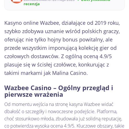
recenzja
Kasyno online Wazbee, działające od 2019 roku,
szybko zdobywa uznanie wśród polskich graczy,
oferując nie tylko hojny bonus powitalny, ale
przede wszystkim imponującą kolekcję gier od
czołowych dostawców. Z ogólną oceną 4.9/5
plasuje się w ścisłej czołówce, konkurując z
takimi markami jak Malina Casino.
Wazbee Casino – Ogólny przegląd i
pierwsze wrażenia
Od momentu wejścia na stronę kasyna Wazbee widać
dbałość o szczegóły i nowoczesne podejście. Platforma,
choć stosunkowo młoda, zbudowała już solidną reputację,
co potwierdza wysoka ocena 4.9/5. Kluczowe obszary, takie