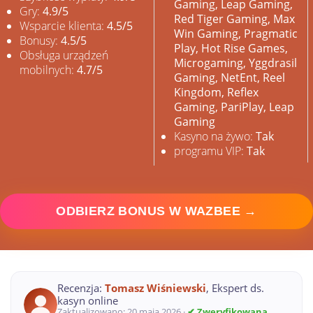
Gaming, Leap Gaming,
Gry:
4.9/5
Red Tiger Gaming, Max
Wsparcie klienta:
4.5/5
Win Gaming, Pragmatic
Bonusy:
4.5/5
Play, Hot Rise Games,
Obsługa urządzeń
Microgaming, Yggdrasil
mobilnych:
4.7/5
Gaming, NetEnt, Reel
Kingdom, Reflex
Gaming, PariPlay, Leap
Gaming
Kasyno na żywo:
Tak
programu VIP:
Tak
ODBIERZ BONUS W WAZBEE →
Recenzja:
Tomasz Wiśniewski
, Ekspert ds.
kasyn online
Zaktualizowano: 20 maja 2026 ·
✔ Zweryfikowana