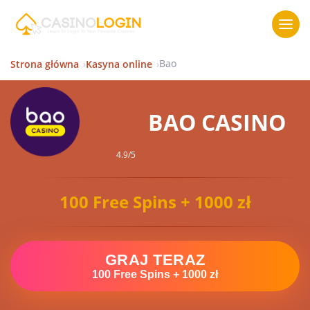
Bao
Strona główna
Kasyna online
BAO CASINO
4.9/5
100 Free Spins + 1000 zł
GRAJ TERAZ
100 Free Spins + 1000 zł