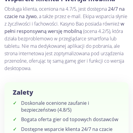
Obsługa klienta, oceniona na 4.7/5, jest dostępna
24/7 na
czacie na żywo
, a także przez e-mail. Ekipa wsparcia słynie
z życzliwości i fachowości. Kasyno Bao posiada również
w
pełni responsywną wersję mobilną
(ocena 4.2/5), która
działa bezproblemowo w przeglądarce smartfona lub
tabletu. Nie ma dedykowanej aplikacji do pobrania, ale
strona internetowa jest zoptymalizowana pod urządzenia
przenośne, oferując tę samą gamę gier i funkcji co wersja
desktopowa.
Zalety
Doskonale ocenione zaufanie i
bezpieczeństwo (4.8/5)
Bogata oferta gier od topowych dostawców
Dostępne wsparcie klienta 24/7 na czacie