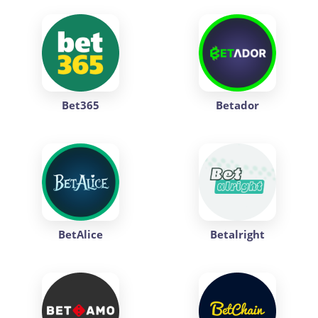
Bet365
Betador
BetAlice
Betalright