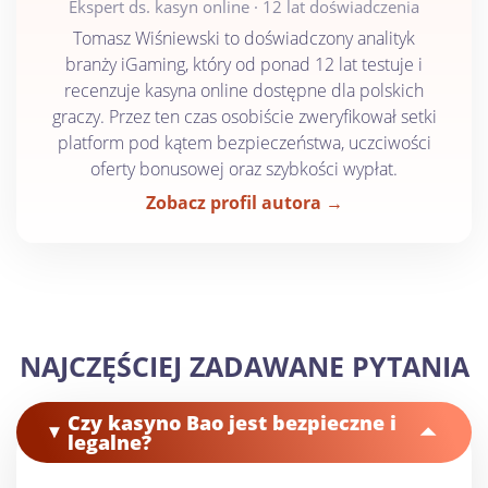
Ekspert ds. kasyn online · 12 lat doświadczenia
Tomasz Wiśniewski to doświadczony analityk
branży iGaming, który od ponad 12 lat testuje i
recenzuje kasyna online dostępne dla polskich
graczy. Przez ten czas osobiście zweryfikował setki
platform pod kątem bezpieczeństwa, uczciwości
oferty bonusowej oraz szybkości wypłat.
Zobacz profil autora →
NAJCZĘŚCIEJ ZADAWANE PYTANIA
Czy kasyno Bao jest bezpieczne i
legalne?