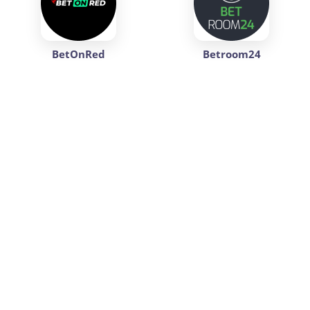
BetOnRed
Betroom24