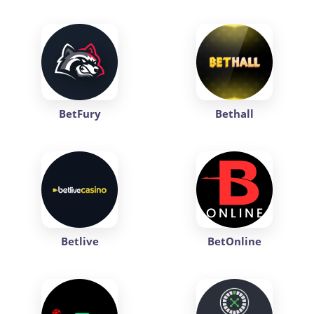
BetFury
Bethall
Betlive
BetOnline