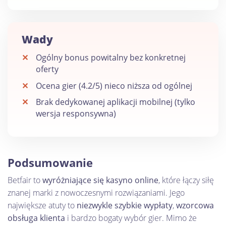
Wady
Ogólny bonus powitalny bez konkretnej
oferty
Ocena gier (4.2/5) nieco niższa od ogólnej
Brak dedykowanej aplikacji mobilnej (tylko
wersja responsywna)
Podsumowanie
Betfair to
wyróżniające się kasyno online
, które łączy siłę
znanej marki z nowoczesnymi rozwiązaniami. Jego
największe atuty to
niezwykle szybkie wypłaty
,
wzorcowa
obsługa klienta
i bardzo bogaty wybór gier. Mimo że