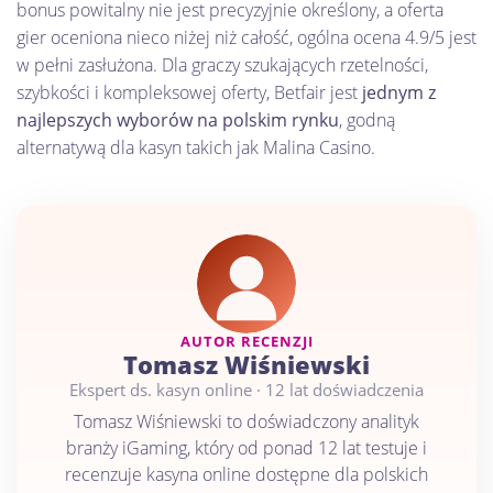
bonus powitalny nie jest precyzyjnie określony, a oferta
gier oceniona nieco niżej niż całość, ogólna ocena 4.9/5 jest
w pełni zasłużona. Dla graczy szukających rzetelności,
szybkości i kompleksowej oferty, Betfair jest
jednym z
najlepszych wyborów na polskim rynku
, godną
alternatywą dla kasyn takich jak Malina Casino.
AUTOR RECENZJI
Tomasz Wiśniewski
Ekspert ds. kasyn online · 12 lat doświadczenia
Tomasz Wiśniewski to doświadczony analityk
branży iGaming, który od ponad 12 lat testuje i
recenzuje kasyna online dostępne dla polskich