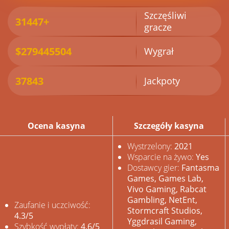
Szczęśliwi
31447+
gracze
$279445504
Wygrał
37843
Jackpoty
Ocena kasyna
Szczegóły kasyna
Wystrzelony:
2021
Wsparcie na żywo:
Yes
Dostawcy gier:
Fantasma
Games, Games Lab,
Vivo Gaming, Rabcat
Gambling, NetEnt,
Zaufanie i uczciwość:
Stormcraft Studios,
4.3/5
Yggdrasil Gaming,
Szybkość wypłaty:
4.6/5