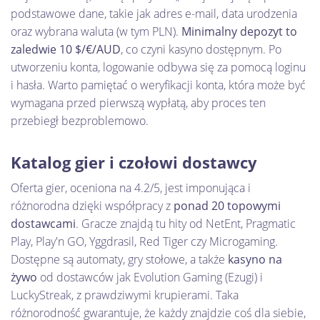
podstawowe dane, takie jak adres e-mail, data urodzenia
oraz wybrana waluta (w tym PLN).
Minimalny depozyt to
zaledwie 10 $/€/AUD
, co czyni kasyno dostępnym. Po
utworzeniu konta, logowanie odbywa się za pomocą loginu
i hasła. Warto pamiętać o weryfikacji konta, która może być
wymagana przed pierwszą wypłatą, aby proces ten
przebiegł bezproblemowo.
Katalog gier i czołowi dostawcy
Oferta gier, oceniona na 4.2/5, jest imponująca i
różnorodna dzięki współpracy z
ponad 20 topowymi
dostawcami
. Gracze znajdą tu hity od NetEnt, Pragmatic
Play, Play'n GO, Yggdrasil, Red Tiger czy Microgaming.
Dostępne są automaty, gry stołowe, a także
kasyno na
żywo
od dostawców jak Evolution Gaming (Ezugi) i
LuckyStreak, z prawdziwymi krupierami. Taka
różnorodność gwarantuje, że każdy znajdzie coś dla siebie,