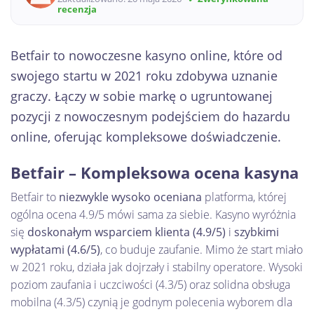
recenzja
Betfair to nowoczesne kasyno online, które od
swojego startu w 2021 roku zdobywa uznanie
graczy. Łączy w sobie markę o ugruntowanej
pozycji z nowoczesnym podejściem do hazardu
online, oferując kompleksowe doświadczenie.
Betfair – Kompleksowa ocena kasyna
Betfair to
niezwykle wysoko oceniana
platforma, której
ogólna ocena 4.9/5 mówi sama za siebie. Kasyno wyróżnia
się
doskonałym wsparciem klienta (4.9/5)
i
szybkimi
wypłatami (4.6/5)
, co buduje zaufanie. Mimo że start miało
w 2021 roku, działa jak dojrzały i stabilny operatore. Wysoki
poziom zaufania i uczciwości (4.3/5) oraz solidna obsługa
mobilna (4.3/5) czynią je godnym polecenia wyborem dla