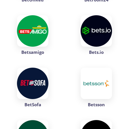
Betsamigo
Bets.io
BetSofa
Betsson