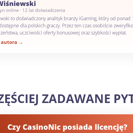
Wiśniewski
yn online · 12 lat doświadczenia
ski to doświadczony analityk branży iGaming, który od ponad 12
dostępne dla polskich graczy. Przez ten czas osobiście zweryfik
zeństwa, uczciwości oferty bonusowej oraz szybkości wypłat.
l autora →
ZĘŚCIEJ ZADAWANE PY
Czy CasinoNic posiada licencję?