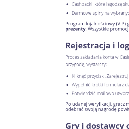
Cashbacki, które łagodzą sku
Darmowe spiny na wybranyc
Program lojalnościowy (VIP)
prezenty
. Wszystkie promocj
Rejestracja i l
Proces zakładania konta w Casi
przygodę, wystarczy:
Kliknąć przycisk „Zarejestruj
Wypełnić krótki formularz d
Potwierdzić mailowo utworze
Po udanej weryfikacji, gracz 
odebrać swoją nagrodę powit
Gry i dostawcy