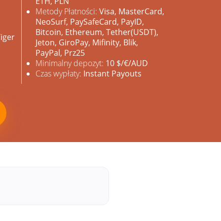
ETH, PLN
Metody Płatności:
Visa, MasterCard,
NeoSurf, PaySafeCard, PayID,
Bitcoin, Ethereum, Tether(USDT),
iger
Jeton, GiroPay, Mifinity, Blik,
PayPal, Prz25
Minimalny depozyt:
10 $/€/AUD
Czas wypłaty:
Instant Payouts