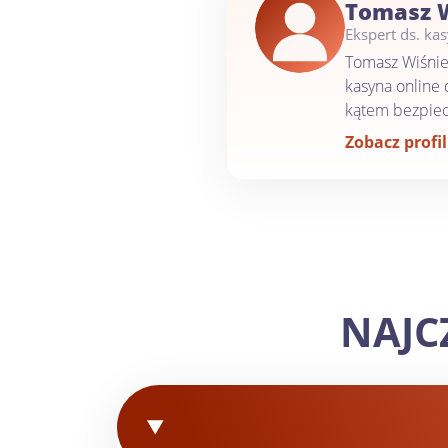
Tomasz 
Ekspert ds. kas
Tomasz Wiśniew
kasyna online 
kątem bezpiec
Zobacz profi
NAJC