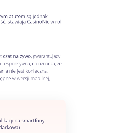
szym atutem są jednak
ść, stawiają CasinoNic w roli
st
czat na żywo
, gwarantujący
 responsywna, co oznacza, że
nia nie jest konieczna.
tępne w wersji mobilnej,
likacji na smartfony
ądarkowa)