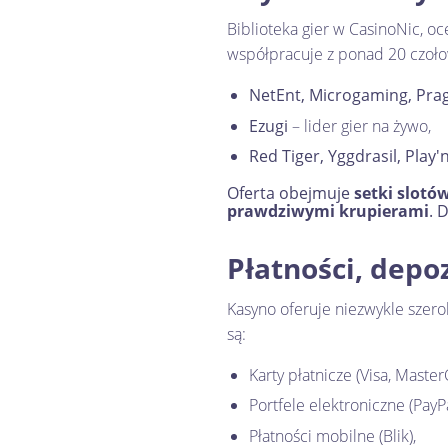
Biblioteka gier w CasinoNic, o
współpracuje z ponad 20 czoło
NetEnt, Microgaming, Pra
Ezugi
– lider gier na żywo,
Red Tiger, Yggdrasil, Play
Oferta obejmuje
setki slotó
prawdziwymi krupierami
. 
Płatności, depo
Kasyno oferuje niezwykle szer
są:
Karty płatnicze (Visa, Master
Portfele elektroniczne (PayPal
Płatności mobilne (Blik),