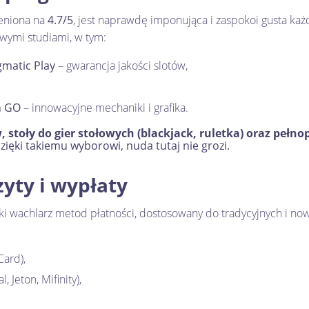
ceniona na
4.7/5
, jest naprawdę imponująca i zaspokoi gusta każ
wymi studiami, w tym:
gmatic Play
– gwarancja jakości slotów,
'n GO
– innowacyjne mechaniki i grafika.
w, stoły do gier stołowych (blackjack, ruletka) oraz peł
Dzięki takiemu wyborowi, nuda tutaj nie grozi.
zyty i wypłaty
oki wachlarz metod płatności, dostosowany do tradycyjnych i n
Card),
, Jeton, Mifinity),