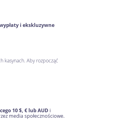
 wypłaty i ekskluzywne
ych kasynach. Aby rozpocząć
ego 10 $, € lub AUD
i
rzez media społecznościowe.