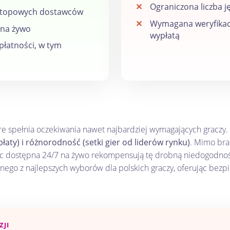
Ograniczona liczba j
d topowych dostawców
Wymagana weryfikac
 na żywo
wypłatą
płatności, w tym
óre spełnia oczekiwania nawet najbardziej wymagających graczy.
płaty) i różnorodność (setki gier od liderów rynku)
. Mimo bra
c dostępna 24/7 na żywo rekompensują tę drobną niedogodność
nego z najlepszych wyborów dla polskich graczy, oferując bezpi
ZJI