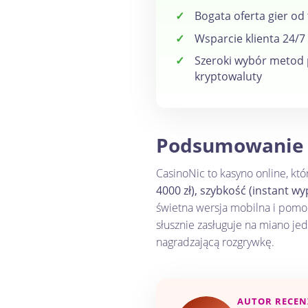
Bogata oferta gier o
Wsparcie klienta 24/7
Szeroki wybór metod 
kryptowaluty
Podsumowanie
CasinoNic to kasyno online, kt
4000 zł), szybkość (instant wy
świetna wersja mobilna i pomo
słusznie zasługuje na miano jed
nagradzającą rozgrywkę.
AUTOR RECEN