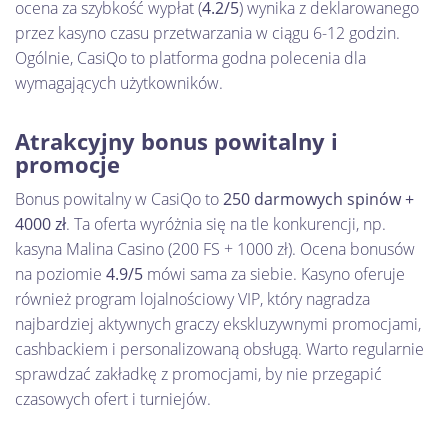
ocena za szybkość wypłat (
4.2/5
) wynika z deklarowanego
przez kasyno czasu przetwarzania w ciągu 6-12 godzin.
Ogólnie, CasiQo to platforma godna polecenia dla
wymagających użytkowników.
Atrakcyjny bonus powitalny i
promocje
Bonus powitalny w CasiQo to
250 darmowych spinów +
4000 zł
. Ta oferta wyróżnia się na tle konkurencji, np.
kasyna Malina Casino (200 FS + 1000 zł). Ocena bonusów
na poziomie
4.9/5
mówi sama za siebie. Kasyno oferuje
również program lojalnościowy VIP, który nagradza
najbardziej aktywnych graczy ekskluzywnymi promocjami,
cashbackiem i personalizowaną obsługą. Warto regularnie
sprawdzać zakładkę z promocjami, by nie przegapić
czasowych ofert i turniejów.