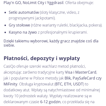
Play'n GO, NoLimit City i Yggdrasil
. Oferta obejmuje:
Setki automatów
(sloty klasyczne, video, z
progresywnymi jackpotami).
Gry stołowe
(różne warianty ruletki, blackjacka, pokera).
Kasyno na żywo
z profesjonalnymi krupierami.
Dzięki takiemu wyborowi, każdy gracz znajdzie coś dla
siebie.
Płatności, depozyty i wypłaty
CasiQo oferuje szeroki wachlarz metod płatności,
akceptując zarówno tradycyjne karty
Visa i MasterCard
,
jak i popularne w Polsce metody jak
Blik, PaySafeCard czy
MiFinity
. Obsługa kryptowalut (
BTC, ETH, USDT
) to
dodatkowy atut. Wpłaty są natychmiastowe od minimalnej
kwoty 10 jednostek waluty. Wypłaty realizowane są w
deklarowanym czasie
6-12 godzin
, co przekłada się na