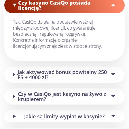
Czy kasyno CasiQo posiada
licencję?
Tak, CasiQo działa na podstawie ważnej
międzynarodowej licencji, co gwarantuje
bezpieczną i regulowaną rozgrywkę.
Konkretną informację o organie
licencjonującym znajdziesz w stopce strony.
Jak aktywować bonus powitalny 250
FS + 4000 zł?
Czy w CasiQo jest kasyno na żywo z
krupierem?
Jakie są limity wypłat w kasynie?