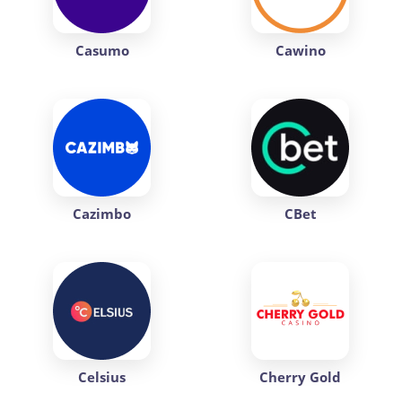
Casumo
Cawino
Cazimbo
CBet
Celsius
Cherry Gold