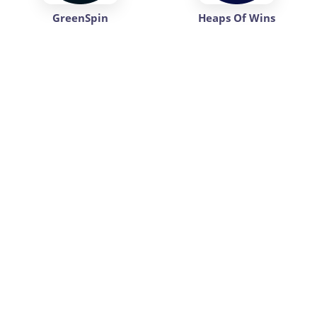
GreenSpin
Heaps Of Wins