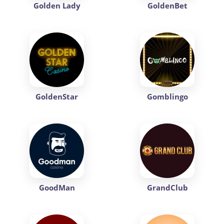
Golden Lady
GoldenBet
GoldenStar
Gomblingo
GoodMan
GrandClub