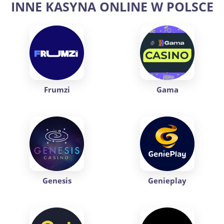
INNE KASYNA ONLINE W POLSCE
Frumzi
Gama
Genesis
Genieplay