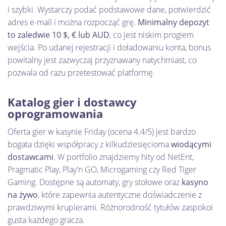
i szybki. Wystarczy podać podstawowe dane, potwierdzić
adres e-mail i można rozpocząć grę.
Minimalny depozyt
to zaledwie 10 $, € lub AUD
, co jest niskim progiem
wejścia. Po udanej rejestracji i doładowaniu konta, bonus
powitalny jest zazwyczaj przyznawany natychmiast, co
pozwala od razu przetestować platformę.
Katalog gier i dostawcy
oprogramowania
Oferta gier w kasynie Friday (ocena 4.4/5) jest bardzo
bogata dzięki współpracy z kilkudziesięcioma
wiodącymi
dostawcami
. W portfolio znajdziemy hity od NetEnt,
Pragmatic Play, Play'n GO, Microgaming czy Red Tiger
Gaming. Dostępne są automaty, gry stołowe oraz
kasyno
na żywo
, które zapewnia autentyczne doświadczenie z
prawdziwymi krupierami. Różnorodność tytułów zaspokoi
gusta każdego gracza.