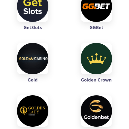
GetSlots
GGBet
Gold
Golden Crown