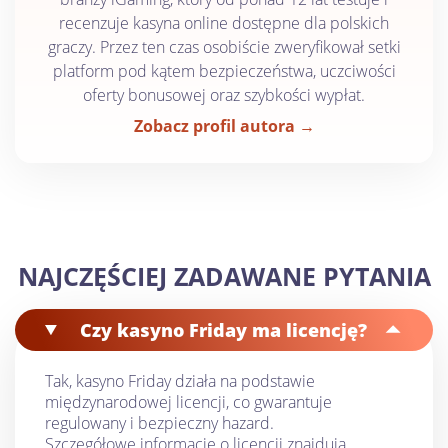
recenzuje kasyna online dostępne dla polskich
graczy. Przez ten czas osobiście zweryfikował setki
platform pod kątem bezpieczeństwa, uczciwości
oferty bonusowej oraz szybkości wypłat.
Zobacz profil autora →
NAJCZĘŚCIEJ ZADAWANE PYTANIA
Czy kasyno Friday ma licencję?
Tak, kasyno Friday działa na podstawie
międzynarodowej licencji, co gwarantuje
regulowany i bezpieczny hazard.
Szczegółowe informacje o licencji znajdują