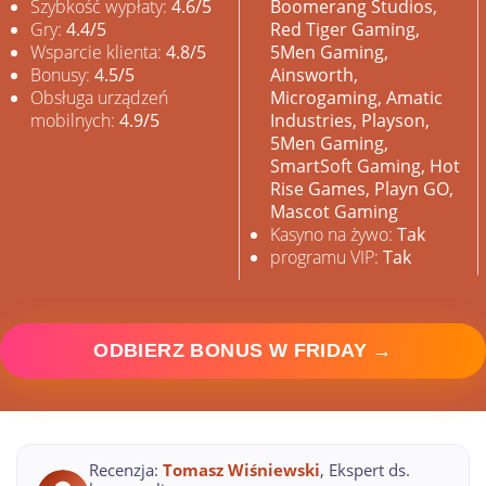
Szybkość wypłaty:
4.6/5
Boomerang Studios,
Gry:
4.4/5
Red Tiger Gaming,
Wsparcie klienta:
4.8/5
5Men Gaming,
Bonusy:
4.5/5
Ainsworth,
Obsługa urządzeń
Microgaming, Amatic
mobilnych:
4.9/5
Industries, Playson,
5Men Gaming,
SmartSoft Gaming, Hot
Rise Games, Playn GO,
Mascot Gaming
Kasyno na żywo:
Tak
programu VIP:
Tak
ODBIERZ BONUS W FRIDAY →
Recenzja:
Tomasz Wiśniewski
, Ekspert ds.