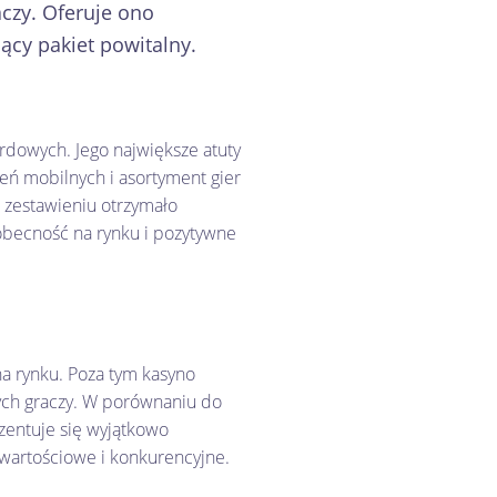
czy. Oferuje ono
ący pakiet powitalny.
ardowych. Jego największe atuty
zeń mobilnych i asortyment gier
w zestawieniu otrzymało
a obecność na rynku i pozytywne
 na rynku. Poza tym kasyno
ych graczy. W porównaniu do
ezentuje się wyjątkowo
wartościowe i konkurencyjne.