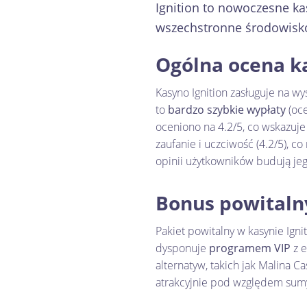
Ignition to nowoczesne ka
wszechstronne środowisko 
Ogólna ocena ka
Kasyno Ignition zasługuje na wy
to
bardzo szybkie wypłaty
(oce
oceniono na 4.2/5, co wskazuje
zaufanie i uczciwość (4.2/5), c
opinii użytkowników budują je
Bonus powitalny
Pakiet powitalny w kasynie Igni
dysponuje
programem VIP
z e
alternatyw, takich jak Malina 
atrakcyjnie pod względem sumy