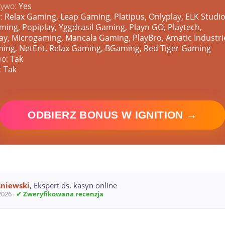
żywo:
Yes
r:
Relax Gaming, Leap Gaming, Platipus, Onlyplay, ELK Studio
ming, Popiplay, Yggdrasil Gaming, Playn GO, Playtech,
ay, Microgaming, Mancala Gaming, PlayBro, Amatic Industri
ing, NetEnt, Relax Gaming, BGaming, Red Tiger Gaming
wo:
Tak
:
Tak
ODBIERZ BONUS W IGNITION →
niewski
, Ekspert ds. kasyn online
2026 ·
✔ Zweryfikowana recenzja