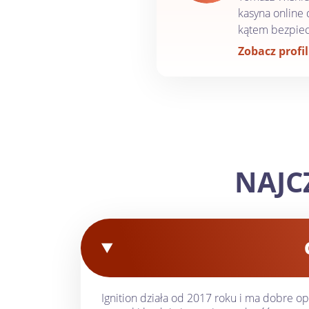
kasyna online 
kątem bezpiec
Zobacz profi
NAJC
Ignition działa od 2017 roku i ma dobre op