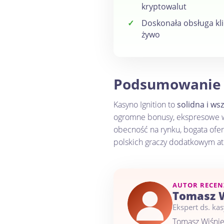
kryptowalut
Doskonała obsługa kl
żywo
Podsumowanie
Kasyno Ignition to
solidna i w
ogromne bonusy, ekspresowe wyp
obecność na rynku, bogata ofert
polskich graczy dodatkowym atu
AUTOR RECEN
Tomasz 
Ekspert ds. kas
Tomasz Wiśniew