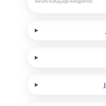
warunki budują jego wiarygodność.