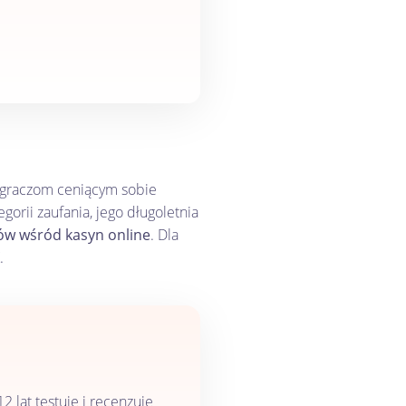
u graczom ceniącym sobie
orii zaufania, jego długoletnia
rów wśród kasyn online
. Dla
.
 lat testuje i recenzuje