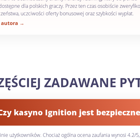
dostępne dla polskich graczy. Przez ten czas osobiście zweryfik
zeństwa, uczciwości oferty bonusowej oraz szybkości wypłat.
l autora →
ZĘŚCIEJ ZADAWANE PY
Czy kasyno Ignition jest bezpieczn
inie użytkowników. Chociaż ogólna ocena zaufania wynosi 4.2/5,