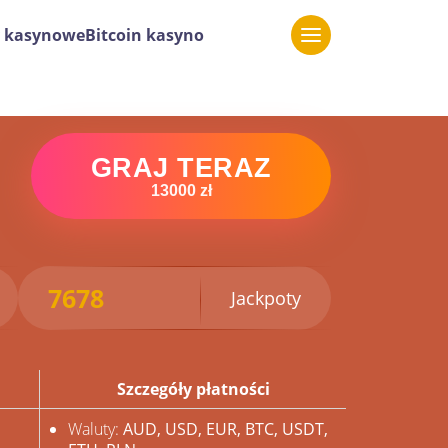
 kasynowe
Bitcoin kasyno
GRAJ TERAZ
13000 zł
7678
Jackpoty
Szczegóły płatności
Waluty:
AUD, USD, EUR, BTC, USDT,