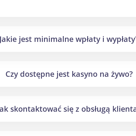
Jakie jest minimalne wpłaty i wypłaty
Czy dostępne jest kasyno na żywo?
Jak skontaktować się z obsługą klient