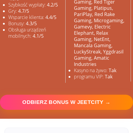
Gaming, Red Tiger
Szybkość wypłaty:
4.2/5
Gaming, Platipus,
Gry:
4.7/5
PariPlay, Red Rake
Wsparcie klienta:
4.4/5
Gaming, Microgaming,
Bonusy:
4.3/5
Gamevy, Electric
Obsługa urządzeń
Elephant, Relax
mobilnych:
4.1/5
Gaming, NetEnt,
Mancala Gaming,
LuckyStreak, Yggdrasil
Gaming, Amatic
Industries
Kasyno na żywo:
Tak
programu VIP:
Tak
ODBIERZ BONUS W JEETCITY →