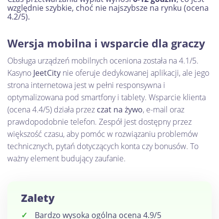
względnie szybkie, choć nie najszybsze na rynku (ocena
4.2/5).
Wersja mobilna i wsparcie dla graczy
Obsługa urządzeń mobilnych oceniona została na 4.1/5.
Kasyno
JeetCity
nie oferuje dedykowanej aplikacji, ale jego
strona internetowa jest w pełni responsywna i
optymalizowana pod smartfony i tablety. Wsparcie klienta
(ocena 4.4/5) działa przez
czat na żywo
, e-mail oraz
prawdopodobnie telefon. Zespół jest dostępny przez
większość czasu, aby pomóc w rozwiązaniu problemów
technicznych, pytań dotyczących konta czy bonusów. To
ważny element budujący zaufanie.
Zalety
Bardzo wysoka ogólna ocena 4.9/5