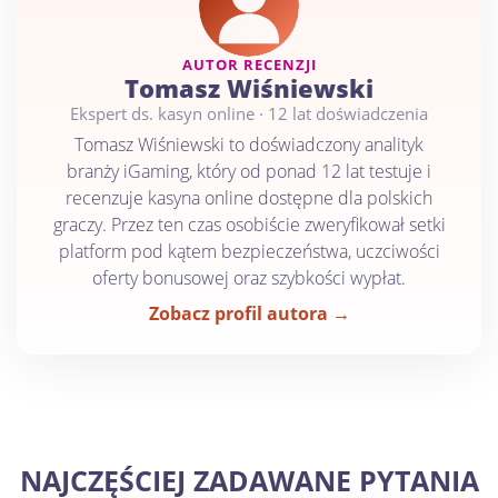
AUTOR RECENZJI
Tomasz Wiśniewski
Ekspert ds. kasyn online · 12 lat doświadczenia
Tomasz Wiśniewski to doświadczony analityk
branży iGaming, który od ponad 12 lat testuje i
recenzuje kasyna online dostępne dla polskich
graczy. Przez ten czas osobiście zweryfikował setki
platform pod kątem bezpieczeństwa, uczciwości
oferty bonusowej oraz szybkości wypłat.
Zobacz profil autora →
NAJCZĘŚCIEJ ZADAWANE PYTANIA