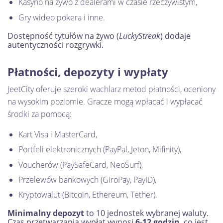
Kasyno na żywo z dealerami w czasie rzeczywistym,
Gry wideo pokera i inne.
Dostępność tytułów na żywo (
LuckyStreak
) dodaje
autentyczności rozgrywki.
Płatności, depozyty i wypłaty
JeetCity oferuje szeroki wachlarz metod płatności, oceniony
na wysokim poziomie. Gracze mogą wpłacać i wypłacać
środki za pomocą:
Kart Visa i MasterCard,
Portfeli elektronicznych (PayPal, Jeton, Mifinity),
Voucherów (PaySafeCard, NeoSurf),
Przelewów bankowych (GiroPay, PayID),
Kryptowalut (Bitcoin, Ethereum, Tether).
Minimalny depozyt
to 10 jednostek wybranej waluty.
Czas przetwarzania wypłat wynosi
6-12 godzin
, co jest