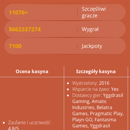
Szczęśliwi
11076+
gracze
$662337274
Wygrał
7100
Jackpoty
Ocena kasyna
Szczegóły kasyna
Wystrzelony:
2016
Wsparcie na żywo:
Yes
Dostawcy gier:
Yggdrasil
Gaming, Amatic
Industries, Belatra
Games, Pragmatic Play,
Playn GO, Fantasma
Zaufanie i uczciwość:
Games, Yggdrasil
4.8/5