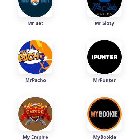
Mr Bet
Mr Sloty
MrPacho
MrPunter
My Empire
MyBookie