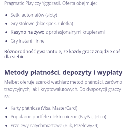
Pragmatic Play czy Yggdrasil. Oferta obejmuje:
Setki automatów (sloty)
Gry stołowe (blackjack, ruletka)
Kasyno na żywo
z profesjonalnymi krupierami
Gry instant i inne
Różnorodność gwarantuje, że każdy gracz znajdzie coś
dla siebie.
Metody płatności, depozyty i wypłaty
Melbet oferuje szeroki wachlarz metod płatności, zarówno
tradycyjnych, jak i kryptowalutowych. Do dyspozycji graczy
są:
Karty płatnicze (Visa, MasterCard)
Popularne portfele elektroniczne (PayPal, Jeton)
Przelewy natychmiastowe (Blik, Przelewy24)