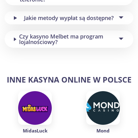
Jakie metody wypłat są dostępne?
Czy kasyno Melbet ma program
lojalnościowy?
INNE KASYNA ONLINE W POLSCE
MidasLuck
Mond