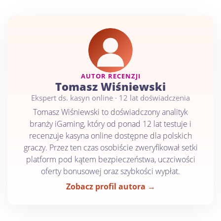
AUTOR RECENZJI
Tomasz Wiśniewski
Ekspert ds. kasyn online · 12 lat doświadczenia
Tomasz Wiśniewski to doświadczony analityk
branży iGaming, który od ponad 12 lat testuje i
recenzuje kasyna online dostępne dla polskich
graczy. Przez ten czas osobiście zweryfikował setki
platform pod kątem bezpieczeństwa, uczciwości
oferty bonusowej oraz szybkości wypłat.
Zobacz profil autora →