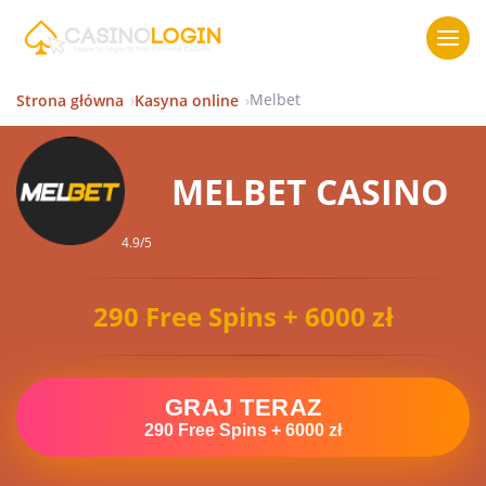
Melbet
Strona główna
Kasyna online
MELBET CASINO
4.9/5
290 Free Spins + 6000 zł
GRAJ TERAZ
290 Free Spins + 6000 zł