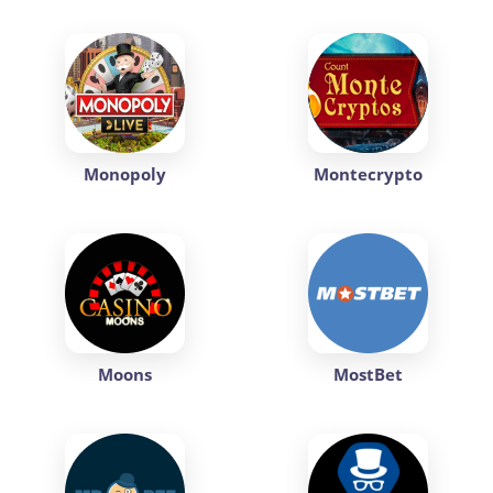
Monopoly
Montecrypto
Moons
MostBet