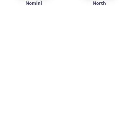
Nomini
North
Strona główna
Nowe kasyna
Automaty
Mobilne
Bonusy