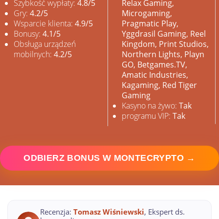
Szybkość wypłaty:
4.8/5
Relax Gaming,
Gry:
4.2/5
Microgaming,
Wsparcie klienta:
4.9/5
Pragmatic Play,
Bonusy:
4.1/5
Yggdrasil Gaming, Reel
Obsługa urządzeń
Kingdom, Print Studios,
mobilnych:
4.2/5
Northern Lights, Playn
GO, Betgames.TV,
Amatic Industries,
Kagaming, Red Tiger
Gaming
Kasyno na żywo:
Tak
programu VIP:
Tak
ODBIERZ BONUS W MONTECRYPTO →
Recenzja:
Tomasz Wiśniewski
, Ekspert ds.