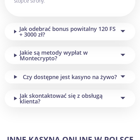
stopce strony.
Jak odebrać bonus powitalny 120 FS
+ 3000 zł?
Jakie są metody wypłat w
Montecrypto?
Czy dostępne jest kasyno na żywo?
Jak skontaktować się z obsługą
klienta?
INNE KASYNA ONLINE W POLSCE