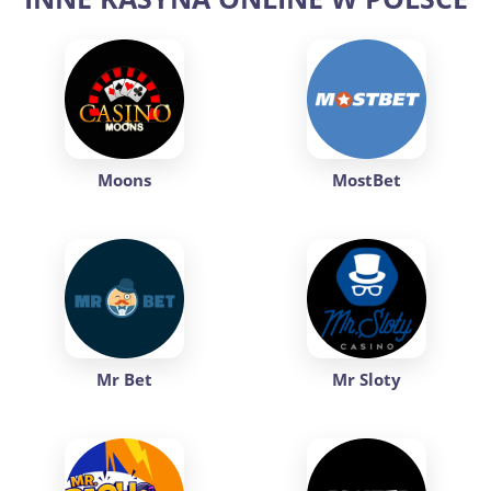
Moons
MostBet
Mr Bet
Mr Sloty