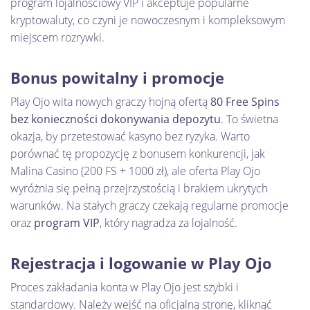
program lojalnościowy VIP i akceptuje popularne
kryptowaluty, co czyni je nowoczesnym i kompleksowym
miejscem rozrywki.
Bonus powitalny i promocje
Play Ojo wita nowych graczy hojną ofertą
80 Free Spins
bez konieczności dokonywania depozytu
. To świetna
okazja, by przetestować kasyno bez ryzyka. Warto
porównać tę propozycję z bonusem konkurencji, jak
Malina Casino (200 FS + 1000 zł), ale oferta Play Ojo
wyróżnia się pełną przejrzystością i brakiem ukrytych
warunków. Na stałych graczy czekają regularne promocje
oraz
program VIP
, który nagradza za lojalność.
Rejestracja i logowanie w Play Ojo
Proces zakładania konta w Play Ojo jest szybki i
standardowy. Należy wejść na oficjalną stronę, kliknąć