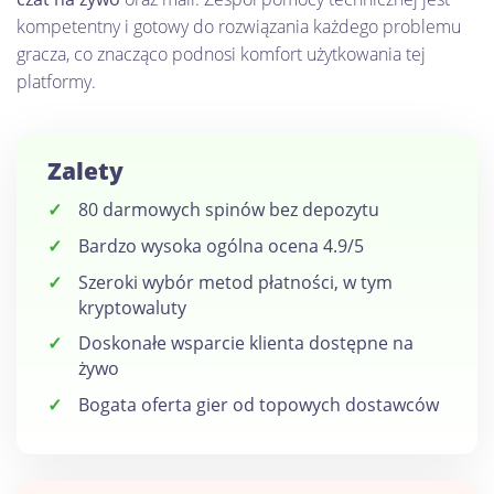
kompetentny i gotowy do rozwiązania każdego problemu
gracza, co znacząco podnosi komfort użytkowania tej
platformy.
Zalety
80 darmowych spinów bez depozytu
Bardzo wysoka ogólna ocena 4.9/5
Szeroki wybór metod płatności, w tym
kryptowaluty
Doskonałe wsparcie klienta dostępne na
żywo
Bogata oferta gier od topowych dostawców