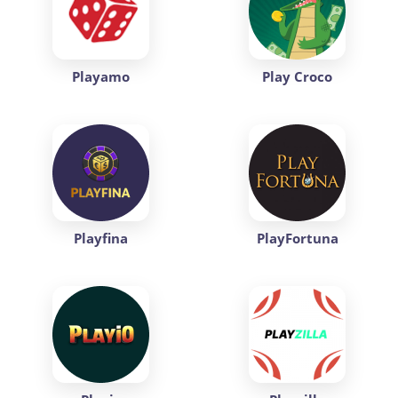
Playamo
Play Croco
Playfina
PlayFortuna