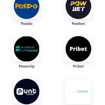
Posido
Powbet
PowerUp
Pribet