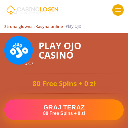
Play Ojo
Strona główna
Kasyna online
PLAY OJO
CASINO
4.9/5
80 Free Spins + 0 zł
GRAJ TERAZ
80 Free Spins + 0 zł