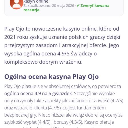
kasyn online
Zaktualizowano: 20 maja 2026 ·
✔ Zweryfikowana
recenzja
Play Ojo to nowoczesne kasyno online, które od
2021 roku zyskuje uznanie polskich graczy dzięki
przejrzystym zasadom i atrakcyjnej ofercie. Jego
wysoka ogólna ocena 4.9/5 świadczy o
kompleksowo dobrym wrażeniu.
Ogólna ocena kasyna Play Ojo
Play Ojo plasuje się w absolutnej czołówce, co potwierdza
ogólna ocena 4.9 na 5 gwiazdek
. Szczególnie wysokie
noty otrzymały takie aspekty jak zaufanie i uczciwość (4.7/5)
oraz wsparcie klienta (4.7/5), co jest fundamentem
bezpiecznej gry. Nieco niższe, ale wciąż dobre, są oceny za
szybkość wypłat (4.4/5) i bonusy (4.3/5). Kasyno oferuje