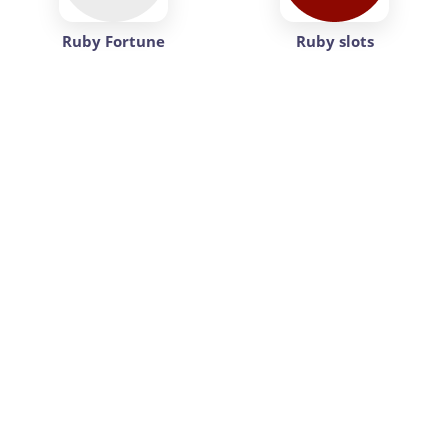
Ruby Fortune
Ruby slots