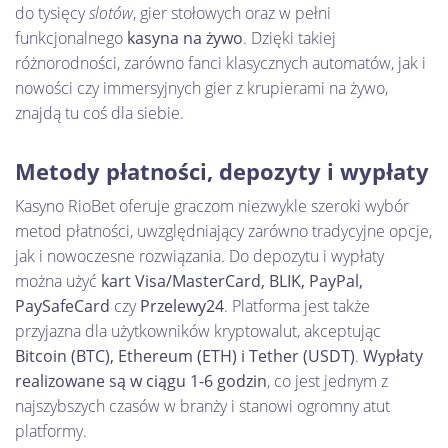
do tysięcy
slotów
, gier stołowych oraz w pełni
funkcjonalnego
kasyna na żywo
. Dzięki takiej
różnorodności, zarówno fanci klasycznych automatów, jak i
nowości czy immersyjnych gier z krupierami na żywo,
znajdą tu coś dla siebie.
Metody płatności, depozyty i wypłaty
Kasyno RioBet oferuje graczom niezwykle szeroki wybór
metod płatności, uwzględniający zarówno tradycyjne opcje,
jak i nowoczesne rozwiązania. Do depozytu i wypłaty
można użyć
kart Visa/MasterCard, BLIK, PayPal,
PaySafeCard
czy
Przelewy24
. Platforma jest także
przyjazna dla użytkowników kryptowalut, akceptując
Bitcoin (BTC), Ethereum (ETH) i Tether (USDT)
.
Wypłaty
realizowane są w ciągu 1-6 godzin
, co jest jednym z
najszybszych czasów w branży i stanowi ogromny atut
platformy.