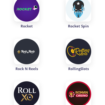
Rocket
Rocket Spin
Rock N Reels
RollingSlots