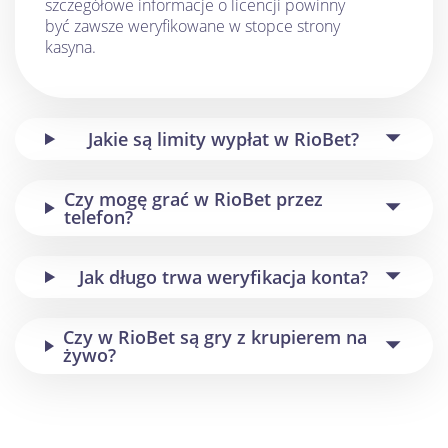
szczegółowe informacje o licencji powinny
być zawsze weryfikowane w stopce strony
kasyna.
Jakie są limity wypłat w RioBet?
Czy mogę grać w RioBet przez
telefon?
Jak długo trwa weryfikacja konta?
Czy w RioBet są gry z krupierem na
żywo?