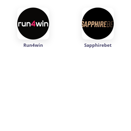
Run4win
Sapphirebet