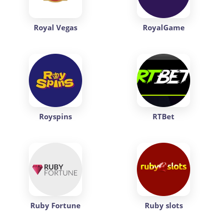
Royal Vegas
RoyalGame
Royspins
RTBet
Ruby Fortune
Ruby slots