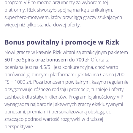
program VIP to mocne argumenty za wyborem tej
platformy. Rizk stworzyło spójną markę z unikalnym,
superhero-motywem, który przyciąga graczy szukających
więcej niż tylko standardowej oferty.
Bonus powitalny i promocje w Rizk
Nowi gracze w kasynie Rizk witani są atrakcyjnym pakietem
50 Free Spins oraz bonusem do 700 zł
. Oferta ta
oceniana jest na 4.5/5 i jest konkurencyjna, choć warto
porównać ją z innymi platformami, jak Malina Casino (200
FS + 1000 zł). Poza bonusem powitalnym, kasyno regularnie
przygotowuje różnego rodzaju promocje, turnieje i oferty
cashback dla stałych klientów. Program lojalnościowy VIP
wynagradza najbardziej aktywnych graczy ekskluzywnymi
bonusami, premiami i personalizowaną obsługą, co
znacząco podnosi wartość rozgrywki w dłuższej
perspektywie.