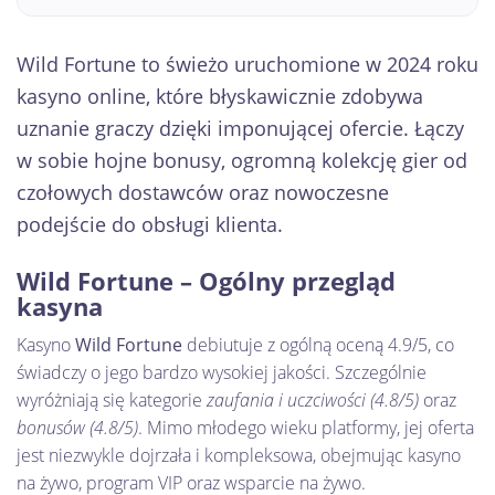
Wild Fortune to świeżo uruchomione w 2024 roku
kasyno online, które błyskawicznie zdobywa
uznanie graczy dzięki imponującej ofercie. Łączy
w sobie hojne bonusy, ogromną kolekcję gier od
czołowych dostawców oraz nowoczesne
podejście do obsługi klienta.
Wild Fortune – Ogólny przegląd
kasyna
Kasyno
Wild Fortune
debiutuje z ogólną oceną 4.9/5, co
świadczy o jego bardzo wysokiej jakości. Szczególnie
wyróżniają się kategorie
zaufania i uczciwości (4.8/5)
oraz
bonusów (4.8/5)
. Mimo młodego wieku platformy, jej oferta
jest niezwykle dojrzała i kompleksowa, obejmując kasyno
na żywo, program VIP oraz wsparcie na żywo.