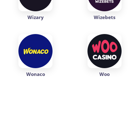
Wizary
Wizebets
Wonaco
Woo