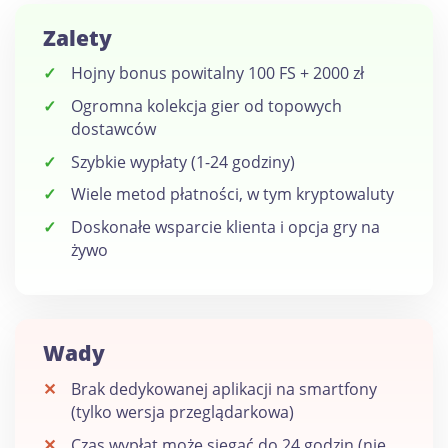
Zalety
Hojny bonus powitalny 100 FS + 2000 zł
Ogromna kolekcja gier od topowych
dostawców
Szybkie wypłaty (1-24 godziny)
Wiele metod płatności, w tym kryptowaluty
Doskonałe wsparcie klienta i opcja gry na
żywo
Wady
Brak dedykowanej aplikacji na smartfony
(tylko wersja przeglądarkowa)
Czas wypłat może sięgać do 24 godzin (nie