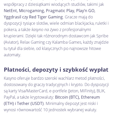
współpracy z dziesiątkami wiodących studiów, takimi jak
NetEnt, Microgaming, Pragmatic Play, Play’n GO,
Yggdrasil czy Red Tiger Gaming
. Gracze mają do
dyspozycji tysiące slotów, wiele odmian blackjacka, ruletki i
pokera, a także
kasyno na żywo
z profesjonalnymi
krupierami. Dzięki tak różnorodnym dostawcom jak Spribe
(Aviator), Relax Gaming czy Kalamba Games, każdy znajdzie
tu tytuł dla siebie, od klasycznych po najnowsze hitowe
automaty.
Płatności, depozyty i szybkość wypłat
Kasyno oferuje bardzo szeroki wachlarz metod płatności,
dostosowany do graczy tradycyjnych i krypto. Do dyspozycji
są karty Visa/MasterCard, e-portfele (Jeton, MiFinity), BLIK,
PayPal, a także kryptowaluty:
Bitcoin (BTC), Ethereum
(ETH) i Tether (USDT)
. Minimalny depozyt jest niski i
wynosi równowartość 10 jednostek wybranej waluty.