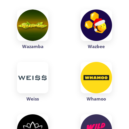
Wazamba
Wazbee
Weiss
Whamoo