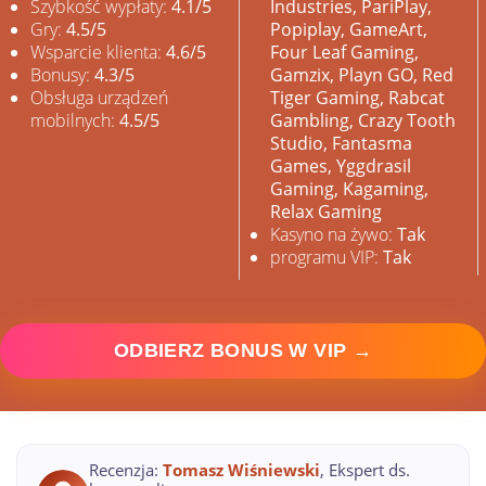
Szybkość wypłaty:
4.1/5
Industries, PariPlay,
Gry:
4.5/5
Popiplay, GameArt,
Wsparcie klienta:
4.6/5
Four Leaf Gaming,
Bonusy:
4.3/5
Gamzix, Playn GO, Red
Obsługa urządzeń
Tiger Gaming, Rabcat
mobilnych:
4.5/5
Gambling, Crazy Tooth
Studio, Fantasma
Games, Yggdrasil
Gaming, Kagaming,
Relax Gaming
Kasyno na żywo:
Tak
programu VIP:
Tak
ODBIERZ BONUS W VIP →
Recenzja:
Tomasz Wiśniewski
, Ekspert ds.