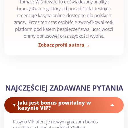
Tomasz Wiśniewski to doświadczony analityk
branży iGaming, który od ponad 12 lat testuje i
recenzuje kasyna online dostępne dla polskich
graczy. Przez ten czas osobiście zweryfikował setki
platform pod kątem bezpieczeństwa, uczciwości
oferty bonusowej oraz szybkości wypłat.
Zobacz profil autora →
NAJCZĘŚCIEJ ZADAWANE PYTANIA
Jaki jest bonus powitalny w
kasynie VIP?
Kasyno VIP oferuje nowym graczom bonus
powitalny o łącznej wartości 3000 zł.