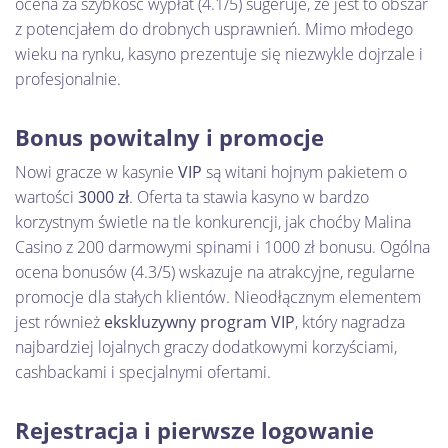
ocena za szybkość wypłat (4.1/5) sugeruje, że jest to obszar
z potencjałem do drobnych usprawnień. Mimo młodego
wieku na rynku, kasyno prezentuje się niezwykle dojrzale i
profesjonalnie.
Bonus powitalny i promocje
Nowi gracze w kasynie
VIP
są witani hojnym pakietem o
wartości
3000 zł
. Oferta ta stawia kasyno w bardzo
korzystnym świetle na tle konkurencji, jak choćby Malina
Casino z 200 darmowymi spinami i 1000 zł bonusu. Ogólna
ocena bonusów (4.3/5) wskazuje na atrakcyjne, regularne
promocje dla stałych klientów. Nieodłącznym elementem
jest również
ekskluzywny program VIP
, który nagradza
najbardziej lojalnych graczy dodatkowymi korzyściami,
cashbackami i specjalnymi ofertami.
Rejestracja i pierwsze logowanie