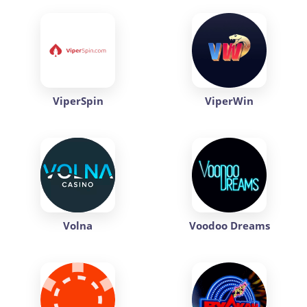
ViperSpin
ViperWin
Volna
Voodoo Dreams