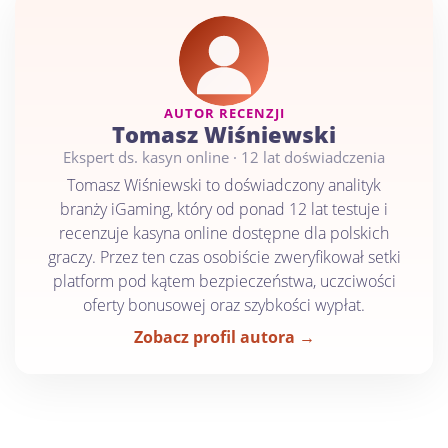
AUTOR RECENZJI
Tomasz Wiśniewski
Ekspert ds. kasyn online · 12 lat doświadczenia
Tomasz Wiśniewski to doświadczony analityk
branży iGaming, który od ponad 12 lat testuje i
recenzuje kasyna online dostępne dla polskich
graczy. Przez ten czas osobiście zweryfikował setki
platform pod kątem bezpieczeństwa, uczciwości
oferty bonusowej oraz szybkości wypłat.
Zobacz profil autora →