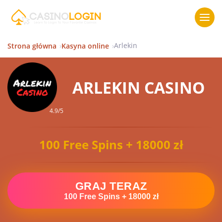
Arlekin
Strona główna
Kasyna online
ARLEKIN CASINO
4.9/5
100 Free Spins + 18000 zł
GRAJ TERAZ
100 Free Spins + 18000 zł