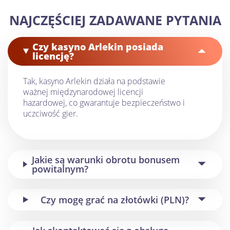
NAJCZĘŚCIEJ ZADAWANE PYTANIA
Czy kasyno Arlekin posiada
licencję?
Tak, kasyno Arlekin działa na podstawie
ważnej międzynarodowej licencji
hazardowej, co gwarantuje bezpieczeństwo i
uczciwość gier.
Jakie są warunki obrotu bonusem
powitalnym?
Czy mogę grać na złotówki (PLN)?