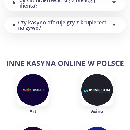
Jak skontaktować się z obsługą
klienta?
Czy kasyno oferuje gry z krupierem
na żywo?
INNE KASYNA ONLINE W POLSCE
Art
Asino