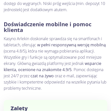
dostęp do wygranych. Niski próg wejścia (min. depozyt 10
jednostek) jest dodatkowym atutem.
Doświadczenie mobilne i pomoc
klienta
Kasyno Arlekin doskonale sprawdza się na smartfonach i
tabletach, oferując
w pełni responsywną wersję mobilną
(ocena 4.8/5), która nie wymaga pobierania aplikacji.
Wszystkie gry i funkcje są optymalizowane pod mniejsze
ekrany. Główną gwiazdą platformy jest jednak
wsparcie
klienta, ocenione na znakomite 4.9/5
. Pomoc dostępna
jest 24/7 przez
czat na żywo
oraz e-mail, zapewniając
szybkie i kompetentne odpowiedzi na wszelkie pytania lub
problemy techniczne.
Zalety