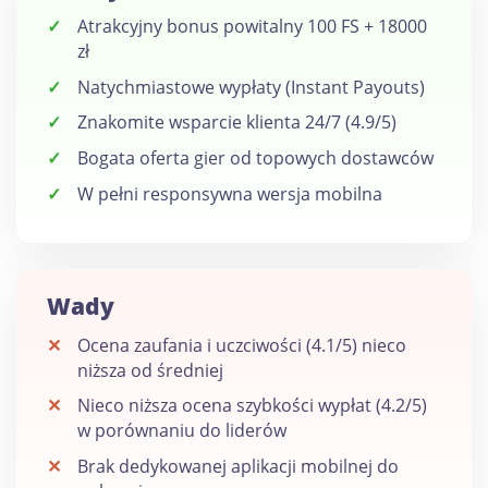
Atrakcyjny bonus powitalny 100 FS + 18000
zł
Natychmiastowe wypłaty (Instant Payouts)
Znakomite wsparcie klienta 24/7 (4.9/5)
Bogata oferta gier od topowych dostawców
W pełni responsywna wersja mobilna
Wady
Ocena zaufania i uczciwości (4.1/5) nieco
niższa od średniej
Nieco niższa ocena szybkości wypłat (4.2/5)
w porównaniu do liderów
Brak dedykowanej aplikacji mobilnej do