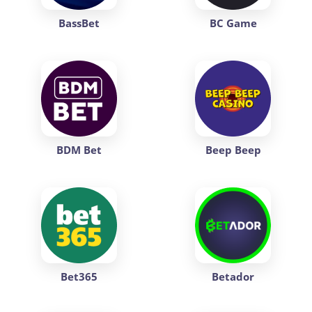
BassBet
BC Game
BDM Bet
Beep Beep
Bet365
Betador