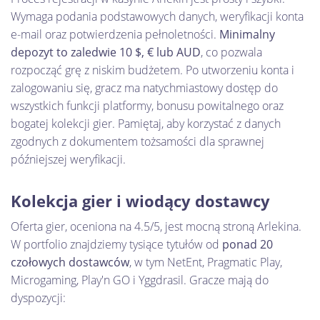
Wymaga podania podstawowych danych, weryfikacji konta
e-mail oraz potwierdzenia pełnoletności.
Minimalny
depozyt to zaledwie 10 $, € lub AUD
, co pozwala
rozpocząć grę z niskim budżetem. Po utworzeniu konta i
zalogowaniu się, gracz ma natychmiastowy dostęp do
wszystkich funkcji platformy, bonusu powitalnego oraz
bogatej kolekcji gier. Pamiętaj, aby korzystać z danych
zgodnych z dokumentem tożsamości dla sprawnej
późniejszej weryfikacji.
Kolekcja gier i wiodący dostawcy
Oferta gier, oceniona na 4.5/5, jest mocną stroną Arlekina.
W portfolio znajdziemy tysiące tytułów od
ponad 20
czołowych dostawców
, w tym NetEnt, Pragmatic Play,
Microgaming, Play'n GO i Yggdrasil. Gracze mają do
dyspozycji: