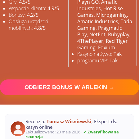
Gry:
4.5/5
Playn GO, Amatic
Wsparcie klienta:
4.9/5
Industries, Hot Rise
Bonusy:
4.2/5
Games, Microgaming,
Obsługa urządzeń
Amatic Industries, Tada
mobilnych:
4.8/5
Gaming, Pragmatic
Play, NetEnt, Rubyplay,
4ThePlayer, Red Tiger
Gaming, Foxium
Kasyno na żywo:
Tak
programu VIP:
Tak
ODBIERZ BONUS W ARLEKIN →
Recenzja:
Tomasz Wiśniewski
, Ekspert ds.
kasyn online
Zaktualizowano: 20 maja 2026 ·
✔ Zweryfikowana
recenzja