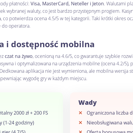
ody płatności:
Visa, MasterCard, Neteller i Jeton
. Walutami pl
ek wybranej waluty, co jest bardzo przystępnym progiem. Kasyn
n
, co potwierdza ocena 4.5/5 w tej kategorii. Taki krótki okres 
e do operatora.
a i dostępność mobilna
ez
czat na żywo
, ocenioną na 4.6/5, co gwarantuje szybkie roz
nsywna i optymalizowana na urządzenia mobilne (ocena 4.2/5),
Dedkowana aplikacja nie jest wymieniona, ale mobilna wersja s
, zapewniając wygodę gry w każdym miejscu.
Wady
talny 2000 zł + 200 FS
Ograniczona liczba 
y (1-24 godziny)
Nieobsługiwana walu
gier (4.7/5)
Oferta bonusowa mo