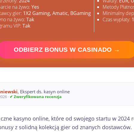
trzelony:
2024
Waluty:
EUR, 
arcie na żywo:
Yes
Metody Płatno
tawcy gier:
1X2 Gaming, Amatic, BGaming
Minimalny dep
yno na żywo:
Tak
Czas wypłaty:
gramu VIP:
Tak
ODBIERZ BONUS W CASINADO →
niewski
, Ekspert ds. kasyn online
2026 ·
✔ Zweryfikowana recenzja
czne kasyno online, które od swojego startu w 2024
bonusy z solidną kolekcją gier od znanych dostawców.