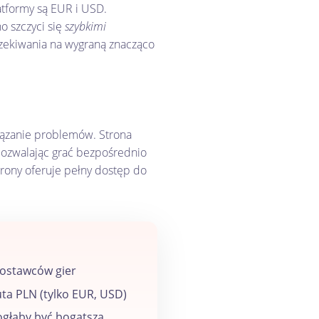
atformy są EUR i USD.
o szczyci się
szybkimi
oczekiwania na wygraną znacząco
wiązanie problemów. Strona
 pozwalając grać bezpośrednio
trony oferuje pełny dostęp do
dostawców gier
ta PLN (tylko EUR, USD)
głaby być bogatsza