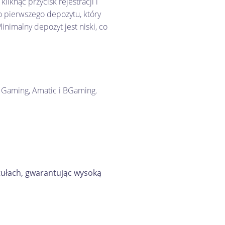
, kliknąć przycisk rejestracji i
o pierwszego depozytu, który
inimalny depozyt jest niski, co
 Gaming, Amatic i BGaming.
ytułach, gwarantując wysoką