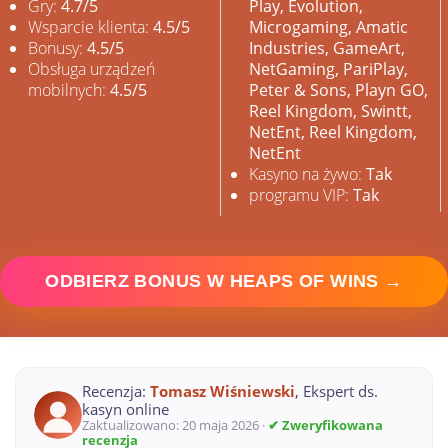
Gry:
4.7/5
Play, Evolution,
Wsparcie klienta:
4.5/5
Microgaming, Amatic
Bonusy:
4.5/5
Industries, GameArt,
Obsługa urządzeń
NetGaming, PariPlay,
mobilnych:
4.5/5
Peter & Sons, Playn GO,
Reel Kingdom, Swintt,
NetEnt, Reel Kingdom,
NetEnt
Kasyno na żywo:
Tak
programu VIP:
Tak
ODBIERZ BONUS W HEAPS OF WINS →
Recenzja:
Tomasz Wiśniewski
, Ekspert ds.
kasyn online
Zaktualizowano: 20 maja 2026 ·
✔ Zweryfikowana
recenzja