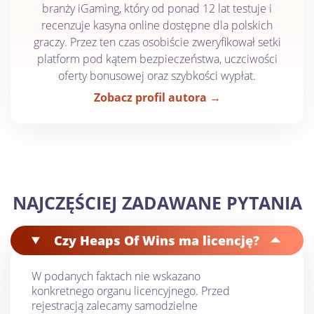
branży iGaming, który od ponad 12 lat testuje i
recenzuje kasyna online dostępne dla polskich
graczy. Przez ten czas osobiście zweryfikował setki
platform pod kątem bezpieczeństwa, uczciwości
oferty bonusowej oraz szybkości wypłat.
Zobacz profil autora →
NAJCZĘŚCIEJ ZADAWANE PYTANIA
Czy Heaps Of Wins ma licencję?
W podanych faktach nie wskazano
konkretnego organu licencyjnego. Przed
rejestracją zalecamy samodzielne