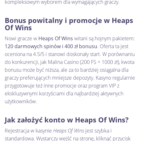
kompleksowym wyborem dla wymagających graczy.
Bonus powitalny i promocje w Heaps
Of Wins
Nowi gracze w
Heaps Of Wins
witani są hojnym pakietem:
120 darmowych spinów i 400 zł bonusu
. Oferta ta jest
oceniona na 4.5/5 i stanowi doskonały start. W porównaniu
do konkurencji, jak Malina Casino (200 FS + 1000 zł), kwota
bonusu może być niższa, ale za to bardziej osiągalna dla
graczy preferujących mniejsze depozyty. Kasyno regularnie
przygotowuje też inne promocje oraz program VIP z
ekskluzywnymi korzyściami dla najbardziej aktywnych
użytkowników.
Jak założyć konto w Heaps Of Wins?
Rejestracja w kasynie
Heaps Of Wins
jest szybka i
standardowa. Wystarczy wejść na stronę, kliknąć przycisk