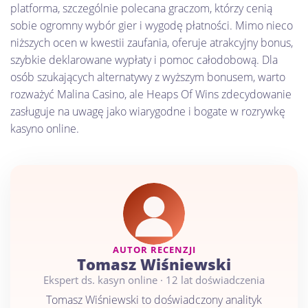
platforma, szczególnie polecana graczom, którzy cenią
sobie ogromny wybór gier i wygodę płatności. Mimo nieco
niższych ocen w kwestii zaufania, oferuje atrakcyjny bonus,
szybkie deklarowane wypłaty i pomoc całodobową. Dla
osób szukających alternatywy z wyższym bonusem, warto
rozważyć Malina Casino, ale Heaps Of Wins zdecydowanie
zasługuje na uwagę jako wiarygodne i bogate w rozrywkę
kasyno online.
AUTOR RECENZJI
Tomasz Wiśniewski
Ekspert ds. kasyn online · 12 lat doświadczenia
Tomasz Wiśniewski to doświadczony analityk