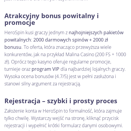
Atrakcyjny bonus powitalny i
promocje
HeroSpin kusi graczy jednym z
najhojniejszych pakietów
powitalnych
:
2000 darmowych spinów + 2000 zł
bonusu
. To oferta, która znacząco przewyższa wiele
konkurentów, jak na przykład Malina Casino (200 FS + 1000
zł). Oprócz tego kasyno oferuje regularne promocje,
turnieje oraz
program VIP
dla najbardziej lojalnych graczy.
Wysoka ocena bonusów (4.7/5) jest w pełni zasłużona i
stanowi silny argument za rejestracją.
Rejestracja – szybki i prosty proces
Założenie konta w HeroSpin to formalność, która zajmuje
tylko chwilę. Wystarczy wejść na stronę, kliknąć przycisk
rejestracji i wypełnić krótki formularz danymi osobowymi.