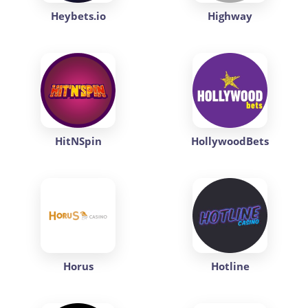
Heybets.io
Highway
HitNSpin
HollywoodBets
Horus
Hotline