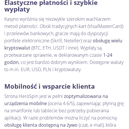
Elastyczne płatności i szybkie
wypłaty
Kasyno wyróżnia się niezwykle szerokim wachlarzem
metod płatności. Obok tradycyjnych kart (Visa/MasterCard)
i przelewów bankowych, gracze mają do dyspozycji
portfele elektroniczne (Skrill, Neteller) oraz
obsługę wielu
kryptowalut
(BTC, ETH, USDT i inne). Wypłaty są
przetwarzane sprawnie, w deklarowanym czasie
1-24
godzin
, co jest bardzo dobrym wynikiem. Dostępne waluty
to m.in. EUR, USD, PLN i kryptowaluty.
Mobilność i wsparcie klienta
Strona HeroSpin jest w pełni
zoptymalizowana na
urządzenia mobilne
(ocena 4.6/5), zapewniając płynną grę
na smartfonie lub tablecie bez potrzeby pobierania
aplikacji. W razie problemów można liczyć na pomocną
obsługę klienta dostępną na żywo
(czat, e-mail), która